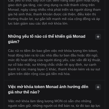
Các yếu tố thúc đẩy tích cực tiềm năng bao gồm hoạt động
giao dịch gia tăng, các ứng dụng ra mắt thành công trên
Monad, ngày càng nhiều nhà phát triển và người dùng tham
gia hệ sinh thái, thanh khoản được cải thiện, điều kiện thị
trường thuận lợi, sự gắn kết mạnh mẽ của cộng đồng và áp
lực bán giảm sau các đợt mở khóa lớn.
Những yếu tố nào có thể khiến giá Monad
giảm?
Các rủi ro tiềm ẩn bao gồm việc mở khóa lượng lớn token,
hoạt động bán ra từ các nhà đầu tư ban đầu hoặc đội ngũ,
mức độ hoạt động của người dùng yếu, các vấn đề kỹ thuật,
sự cố bảo mật, sự không chắc chắn về quy định, sự cạnh
tranh từ các mạng layer-1 khác, thanh khoản kém và sự sụt
giảm trên diện rộng của giá tiền mã hóa.
Việc mở khóa token Monad ảnh hưởng đến
giá như thế nào?
Việc mở khóa làm tăng lượng MON có sẵn cho những
người nắm giữ, những người có thể bán ra, từ đó tạo áp lực