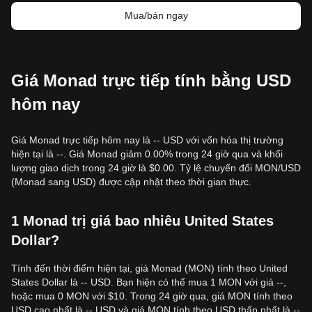
• Nếu giá giảm xuống dưới mốc
$2.80
với khối lượng cao, thị
Mua/bán ngay
trường có thể bước vào giai đoạn điều chỉnh sâu hơn, có
khả năng kiểm tra các mức hỗ trợ tâm lý thấp hơn.
Chiến lược mua
Nhà đầu tư thận trọng
Giá Monad trực tiếp tính bằng USD
• Chờ đợi một sự phá vỡ được xác nhận và giữ vững bên
trên mức kháng cự
$3.50
trước khi tham gia lệnh khi thử lại
hôm nay
thành công.
• Hoặc cân nhắc tích lũy dần từng phần nhỏ nếu giá tiến gần
mức hỗ trợ
$2.85
mà không bị phá vỡ.
Giá Monad trực tiếp hôm nay là -- USD với vốn hóa thị trường
Nhà đầu tư theo xu hướng
hiện tại là --. Giá Monad giảm 0.00% trong 24 giờ qua và khối
• Nếu giá phá vỡ
$3.50
, hãy đi theo đà tăng với mục tiêu
lượng giao dịch trong 24 giờ là $0.00. Tỷ lệ chuyển đổi MON/USD
ban đầu là
$4.20
và mục tiêu thứ hai gần đỉnh cao cục bộ
(Monad sang USD) được cập nhật theo thời gian thực.
trước đó.
Nhà đầu tư dài hạn
• Miễn là giá duy trì cấu trúc bên trên mức hỗ trợ quan trọng
1 Monad trị giá bao nhiêu United States
$2.85
, luận điểm đầu tư dài hạn vẫn còn nguyên vẹn. Nhà
đầu tư có thể sử dụng các giai đoạn biến động thấp để xây
Dollar?
dựng vị thế.
Tính đến thời điểm hiện tại, giá Monad (MON) tính theo United
Tổng kết xu hướng
States Dollar là -- USD. Bạn hiện có thể mua 1 MON với giá --,
Thông tin thị trường
hoặc mua 0 MON với $10. Trong 24 giờ qua, giá MON tính theo
Trong ngắn hạn, Monad đã thể hiện cấu trúc giá
Đi ngang
trong 7 ngày qua, với tâm lý thị trường chuyển từ "Thận
USD cao nhất là -- USD và giá MON tính theo USD thấp nhất là --