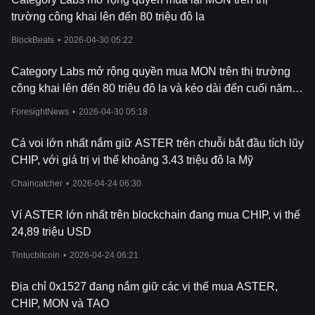
trường công khai lên đến 80 triệu đô la
●
Khởi
đầu
: Monad được thành lập vào năm 2022 để giải quyết
các vấn đề về khả năng mở rộng trong các blockchain Layer-1.
BlockBeats
•
2026-04-30 05:22
●
Phát
triển
cốt
lõi
: Tập trung vào việc xây dựng máy ảo tương
thích Ethereum, khung thực thi song song và thuật toán đồng
Category Labs mở rộng quyền mua MON trên thị trường
thuận MonadBFT.
công khai lên đến 80 triệu đô la và kéo dài đến cuối năm
●
Chuẩn
bị
Testnet
: Phát triển testnet để xác thực hiệu suất
2026
mạng và thu thập phản hồi.
ForesightNews
•
2026-04-30 05:18
2. Ra mắt Testnet và Tối ưu hóa (2023 - 2024):
Cá voi lớn nhất nắm giữ ASTER trên chuỗi bắt đầu tích lũy
●
Testnet
công
khai
: Ra mắt vào cuối năm 2023, cho phép các
CHIP, với giá trị vị thế khoảng 3.43 triệu đô la Mỹ
nhà phát triển kiểm tra dApp và hợp đồng thông minh.
●
Chaincatcher
Cải tiến:
Tương tác với cộng đồng, sửa lỗi và tối ưu hóa giao
•
2026-04-24 06:30
thức dựa trên phản hồi từ testnet.
Ví ASTER lớn nhất trên blockchain đang mua CHIP, vị thế
3. Ra mắt Mainnet (Q4 2024):
24,89 triệu USD
●
Chuẩn
bị
cuối
cùng
: Tiến hành kiểm tra bảo mật và tối ưu hóa
Tintucbitcoin
•
2026-04-24 06:21
hiệu suất.
●
Ra
mắt
Mainnet:
Dự kiến vào Q4 2024, cho phép hoạt động và
Địa chỉ 0x1527 đang nắm giữ các vị thế mua ASTER,
triển khai token MONAD ở quy mô hoàn thiện.
CHIP, MON và TAO