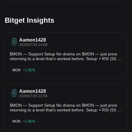
Bitget Insights
Aamon1428
2026/07/28 14:08
$MON — Support Setup No drama on $MON — just price
returning to a level that's worked before. Setup: • RSI (50.0):
in range, nothing stretched • ADX (20.0): backs up the
directional read • Score: 68.0/100 Levels: • Entry:
MON
+1.90%
$0.020990 • TP1: $0.020650 (+-1.6%) • TP2: $0.020100
(+-4.2%) • TP3: $0.018300 (+-12.8%) • Risk/Reward: 3.24x
This is what a mechanical setup looks like — nothing more.
$MON's setup is mechanical, not emotional. Details below.
Aamon1428
#Altcoins #Crypto #MON
2026/07/26 22:58
$MON — Support Setup No drama on $MON — just price
returning to a level that's worked before. Setup: • RSI (50.0):
in range, nothing stretched • ADX (20.0): backs up the
directional read • Score: 68.0/100 Levels: • Entry:
MON
+1.90%
$0.021330 • TP1: $0.020920 (+-1.9%) • TP2: $0.020550
(+-3.7%) • TP3: $0.018300 (+-14.2%) • Risk/Reward: 3.30x