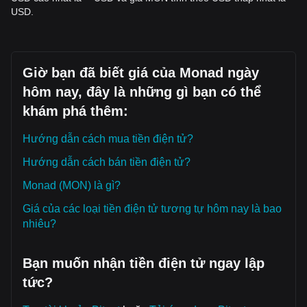
trọng" sang
"Thận trọng lạc quan."
Biến động đã nén lại,
USD.
gợi ý rằng một cú di chuyển đáng kể có thể xảy ra trong
tương lai gần.
Tầm nhìn thị trường
Kịch bản lạc quan:
Phá vỡ lên trên
$3.50
nhắm mục tiêu
Giờ bạn đã biết giá của Monad ngày
$4.20
.
Kịch bản bi quan:
Thủng xuống dưới
$2.85
có thể khiến
hôm nay, đây là những gì bạn có thể
giá trượt về hướng
$2.50
.
khám phá thêm:
Đồng thuận thị trường
Đồng thuận chung giữa các nhà phân tích là mặc dù Monad
Hướng dẫn cách mua tiền điện tử?
có thể trải qua giai đoạn đi ngang liên tục hoặc biến động
nhỏ trong ngắn hạn, triển vọng trung hạn vẫn
Tăng giá
Hướng dẫn cách bán tiền điện tử?
miễn là mức hỗ trợ
$2.85
vẫn được duy trì. Trọng tâm vẫn là
các cột mốc hệ sinh thái làm chất xúc tác chính cho đợt tăng
Monad (MON) là gì?
giá tiếp theo.
Giá của các loại tiền điện tử tương tự hôm nay là bao
nhiêu?
Bạn muốn nhận tiền điện tử ngay lập
tức?