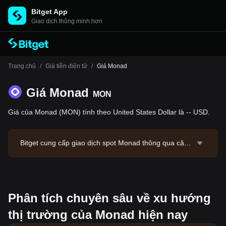
Bitget App
Giao dịch thông minh hơn
Trang chủ
/
Giá tiền điện tử
/
Giá Monad
Giá Monad
MON
Giá của Monad (MON) tính theo United States Dollar là -- USD.
Bitget cung cấp giao dịch spot Monad thông qua cặp
giao dịch MON/USDT. Giá hiện tại của MON/USDT là
0.02085, với khối lượng giao dịch 24 giờ $63,401.57.
Monad có vốn hóa thị trường là -- và nguồn cung lưu
hành là --. Nguồn dữ liệu: Sàn giao dịch Bitget. Cập n
Phân tích chuyên sâu về xu hướng
hật mới nhất: 2026-08-07 13:06:17.
thị trường của Monad hiện nay