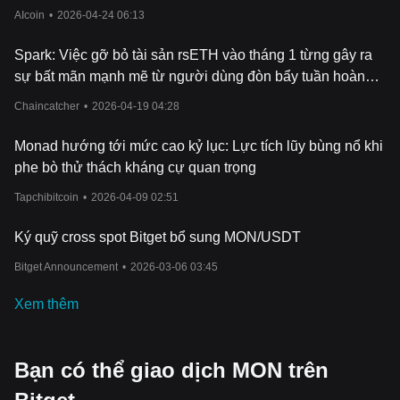
4. Mở rộng hệ sinh thái (từ năm 2025 trở đi):
AIcoin
•
2026-04-24 06:13
●
Tăng
trưởng
: Tập trung vào việc thu hút các nhà phát triển,
thúc đẩy quan hệ đối tác và mở rộng hệ sinh thái dApp.
Spark: Việc gỡ bỏ tài sản rsETH vào tháng 1 từng gây ra
●
Đổi mới:
Nghiên cứu và phát triển liên tục để nâng cao khả
sự bất mãn mạnh mẽ từ người dùng đòn bẩy tuần hoàn
năng mở rộng, bảo mật và các tính năng.
ETH, nhưng hiện tại đã được chứng minh chiến lược này
●
Chấp
nhận
: Thúc đẩy chấp nhận toàn cầu với nền tảng
Chaincatcher
•
2026-04-19 04:28
là thận trọng.
blockchain hiệu suất cao.
Monad hướng tới mức cao kỷ lục: Lực tích lũy bùng nổ khi
Lộ trình của Monad nhấn mạnh hành trình của nó để trở thành
phe bò thử thách kháng cự quan trọng
một blockchain Layer-1 hàng đầu, tập trung vào khả năng mở
rộng, hiệu suất và khả năng tương thích với Ethereum.
Tapchibitcoin
•
2026-04-09 02:51
Ký quỹ cross spot Bitget bổ sung MON/USDT
Bitget Announcement
•
2026-03-06 03:45
Xem thêm
Bạn có thể giao dịch MON trên