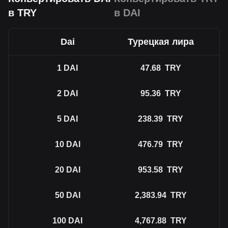
в TRY
в DAI
Dai
Турецкая лира
1
DAI
47.68
TRY
2
DAI
95.36
TRY
5
DAI
238.39
TRY
10
DAI
476.79
TRY
20
DAI
953.58
TRY
50
DAI
2,383.94
TRY
100
DAI
4,767.88
TRY