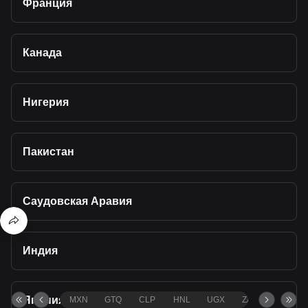
Франция
Канада
Нигерия
Пакистан
Саудовская Аравия
Индия
Япония
MXN
GTQ
CLP
HNL
UGX
ZAR
TND