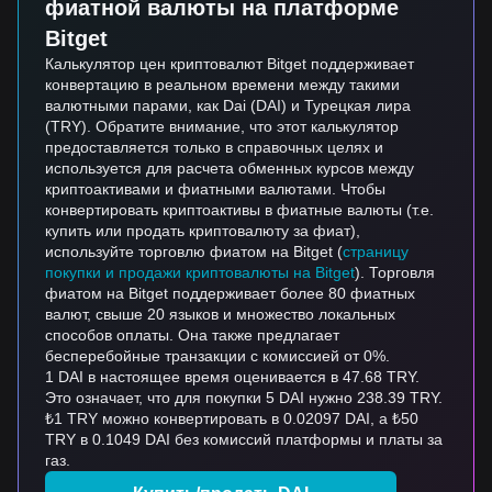
фиатной валюты на платформе
Bitget
Калькулятор цен криптовалют Bitget поддерживает
конвертацию в реальном времени между такими
валютными парами, как Dai (DAI) и Турецкая лира
(TRY). Обратите внимание, что этот калькулятор
предоставляется только в справочных целях и
используется для расчета обменных курсов между
криптоактивами и фиатными валютами. Чтобы
конвертировать криптоактивы в фиатные валюты (т.е.
купить или продать криптовалюту за фиат),
используйте торговлю фиатом на Bitget (
страницу
покупки и продажи криптовалюты на Bitget
). Торговля
фиатом на Bitget поддерживает более 80 фиатных
валют, свыше 20 языков и множество локальных
способов оплаты. Она также предлагает
бесперебойные транзакции с комиссией от 0%.
1 DAI в настоящее время оценивается в 47.68 TRY.
Это означает, что для покупки 5 DAI нужно 238.39 TRY.
₺1 TRY можно конвертировать в 0.02097 DAI, а ₺50
TRY в 0.1049 DAI без комиссий платформы и платы за
газ.