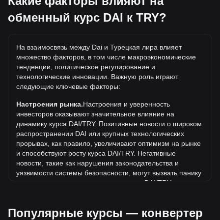
Какие факторы влияют на
а 5 DAI будут стоить около 238.39TRY.
обменный курс DAI к TRY?
Какова самая высокая цена DAI/TRY в истории?
Самая высокая цена 1 DAI в TRY за все время
На взаимосвязь между Dai и Турецкая лира влияет
составляет ₺174.97. Еще неизвестно, превысит ли
множество факторов, в том числе макроэкономические
стоимость 1 DAI в TRY текущий исторический максимум.
тенденции, политическое регулирование и
Какова динамика цен в TRY?
технологические инновации. Важную роль играют
следующие ключевые факторы:
За последние 7 дней обменный курс Dai (DAI) снизился
на 0.00%. За последний месяц обменный курс Dai (DAI)
Настроения рынка.
Настроения и уверенность
вырос на 0.01% по отношению к следующей валюте:
инвесторов оказывают значительное влияние на
Турецкая лира (TRY).
динамику курса DAI/TRY. Позитивные новости о широком
распространении DAI или крупных технологических
прорывах, как правило, увеличивают оптимизм на рынке
и способствуют росту курса DAI/TRY. Негативные
новости, такие как нарушения законодательства и
уязвимости системы безопасности, могут вызвать панику
на рынке и привести к снижению курса DAI/TRY.
Нормативно-правовая база.
Государственная политика
Популярные курсы — конвертер
и нормативные акты, регулирующие криптовалюты,