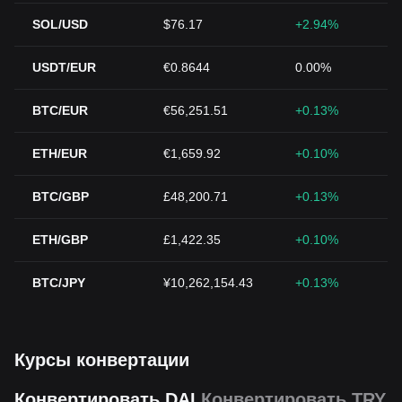
SOL/USD
$76.17
+2.94%
USDT/EUR
€0.8644
0.00%
BTC/EUR
€56,251.51
+0.13%
ETH/EUR
€1,659.92
+0.10%
BTC/GBP
£48,200.71
+0.13%
ETH/GBP
£1,422.35
+0.10%
BTC/JPY
¥10,262,154.43
+0.13%
Курсы конвертации
Конвертировать DAI
Конвертировать TRY