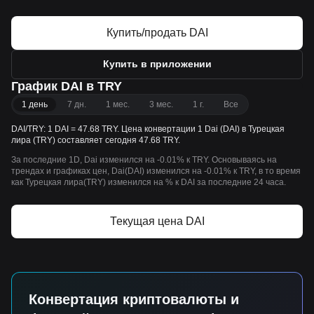
Купить/продать DAI
Купить в приложении
График DAI в TRY
1 день
7 дн.
1 мес.
3 мес.
1 г.
Все
DAI/TRY: 1 DAI = 47.68 TRY. Цена конвертации 1 Dai (DAI) в Турецкая
лира (TRY) составляет сегодня 47.68 TRY.
За последние 1D, Dai изменился на -0.01% к TRY. Основываясь на
трендах и графиках цен, Dai(DAI) изменился на -0.01% к TRY, в то время
как Турецкая лира(TRY) изменился на % к DAI за последние 24 часа.
Текущая цена DAI
Конвертация криптовалюты и