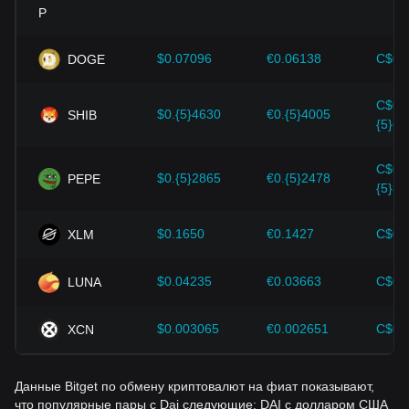
усовершенствования в криптовалютной экосистеме, в
том числе расширение и повышение безопасности,
сильно поддерживают рост стоимости таких криптовалют,
как биткоин.
$0.07096
€0.06138
C$0.
DOGE
Инвесторы должны понимать эту динамику, чтобы не
C$0.
принимать неверных решений. Учитывая эти факторы,
$0.{5}4630
€0.{5}4005
SHIB
{5}64
инвесторы должны также внимательно следить за
будущими изменениями цены Dai и соответствующим
образом корректировать свои инвестиционные стратегии
C$0.
$0.{5}2865
€0.{5}2478
PEPE
в условиях развивающегося рынка.
{5}39
$0.1650
€0.1427
C$0.
XLM
$0.04235
€0.03663
C$0.
LUNA
$0.003065
€0.002651
C$0.
XCN
Данные Bitget по обмену криптовалют на фиат показывают,
что популярные пары с Dai следующие: DAI с долларом США