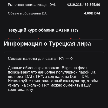
Рыночная капитализация DAI
:
₺219,218,489,845.96
Объем в обращении DAI
:
4.60B
DAI
Текущий курс обмена DAI на TRY
На этой неделе наблюдается падение Dai к Турецкая
Информация о Турецкая лира
лира
Текущая рыночная цена Dai составляет ₺47.68 за DAI, а
общая рыночная капитализация составляет
Символ валюты для сайта TRY — ₺.
4,597,822,500DAI на основе оборотного предложения Dai
₺219,218,489,845.96 TRY. Объем торгов упал на Dai%
Данные обмена криптовалют Bitget на фиат
(₺-657,566,732.00 TRY) за последние 24 часа, а объем
показывают, что наиболее популярной парой Dai
является DAI к TRY, а код валюты Dai — DAI.
торгов -33.51 составил ₺1,962,089,217.5 было продано за
Используйте криптовалютный калькулятор, чтобы
тот же период.
узнать, на сколько TRY можно обменять вашу
криптовалюту.
Дополнительная информация о Dai на
Bitget