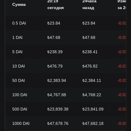
20:19
24часа
Измен
Сумма
сегодня
назад
за 24 ч
0.5
DAI
₺23.84
₺23.84
-0.01%
1
DAI
₺47.68
₺47.68
-0.01%
5
DAI
₺238.39
₺238.41
-0.01%
10
DAI
₺476.79
₺476.82
-0.01%
50
DAI
₺2,383.94
₺2,384.11
-0.01%
100
DAI
₺4,767.88
₺4,768.22
-0.01%
500
DAI
₺23,839.38
₺23,841.09
-0.01%
1000
DAI
₺47,678.76
₺47,682.18
-0.01%