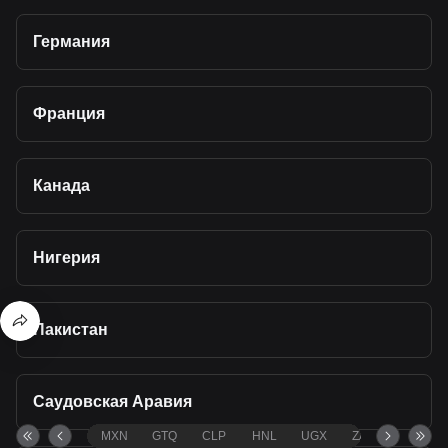
Германия
Франция
Канада
Нигерия
Пакистан
Саудовская Аравия
MXN
GTQ
CLP
HNL
UGX
ZAR
TND