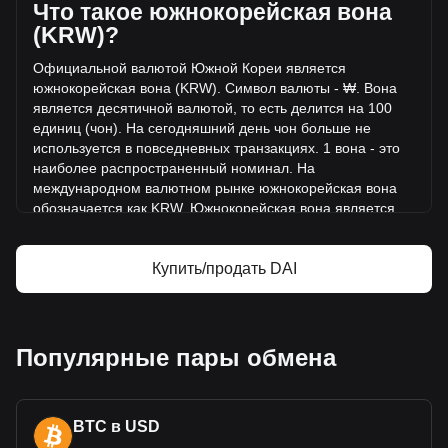
продано за тот же период.
Что такое южнокорейская вона
(KRW)?
Дополнительная информация о Dai на
Официальной валютой Южной Кореи является
Bitget
южнокорейская вона (KRW). Символ валюты - ₩. Вона
является десятичной валютой, то есть делится на 100
Цена Dai
единиц (чон). На сегодняшний день чон больше не
Прогноз курса Dai
используется в повседневных транзакциях. 1 вона - это
Что такое Dai (DAI)
наиболее ра
спространенный номинал. На
Dai — калькулятор прибыли
международном валютном рынке южнокорейская вона
обозначается как KRW. Южнокорейская вона является
единственным законным платежным средством в Южной
Корее и используется для всех операций внутри страны.
Купить/продать DAI
Южнокорейская вона выпускае
тся Банком Кореи,
который также является центральным банком Южной
Кореи. Банк Кореи отвечает за разработку, выпуск и
распространение национальной валюты. Кроме того,
Популярные пары обмена
чеканка монет и печать банкнот осуществляются
Корейской корпорацией по чеканке и печати це
нных
бумаг - государственным предприятием, которое также
занимается изготовлением различных государственных
BTC в USD
документов и ценных бумаг.