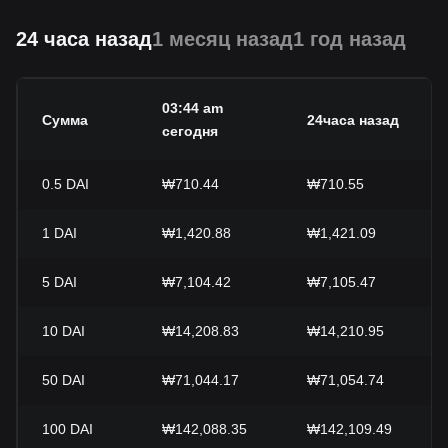
24 часа назад
1 месяц назад
1 год назад
03:44 am
Сумма
24часа назад
сегодня
0.5
DAI
₩710.44
₩710.55
1
DAI
₩1,420.88
₩1,421.09
5
DAI
₩7,104.42
₩7,105.47
10
DAI
₩14,208.83
₩14,210.95
50
DAI
₩71,044.17
₩71,054.74
100
DAI
₩142,088.35
₩142,109.49