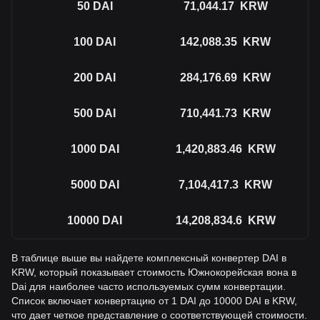
50
DAI
71,044.17
KRW
100
DAI
142,088.35
KRW
200
DAI
284,176.69
KRW
500
DAI
710,441.73
KRW
1000
DAI
1,420,883.46
KRW
5000
DAI
7,104,417.3
KRW
10000
DAI
14,208,834.6
KRW
В таблице выше вы найдете комплексный конвертер DAI в
KRW, который показывает стоимость Южнокорейская вона в
Dai для наиболее часто используемых сумм конвертации.
Список включает конвертацию от 1 DAI до 10000 DAI в KRW,
что дает четкое представление о соответствующей стоимости.