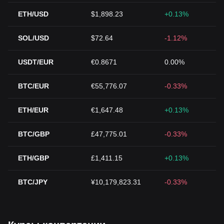
ETH/USD
$1,898.23
+0.13%
SOL/USD
$72.64
-1.12%
USDT/EUR
€0.8671
0.00%
BTC/EUR
€55,776.07
-0.33%
ETH/EUR
€1,647.48
+0.13%
BTC/GBP
£47,775.01
-0.33%
ETH/GBP
£1,411.15
+0.13%
BTC/JPY
¥10,179,823.31
-0.33%