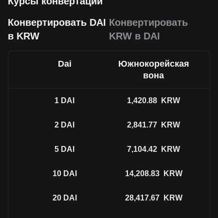
Курсы конвертации
Конвертировать DAI
Конвертировать
в KRW
KRW в DAI
Dai
Южнокорейская
вона
1
DAI
1,420.88
KRW
2
DAI
2,841.77
KRW
5
DAI
7,104.42
KRW
10
DAI
14,208.83
KRW
20
DAI
28,417.67
KRW