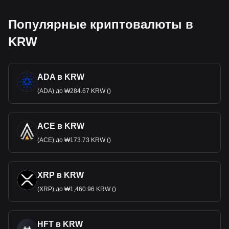
Популярные криптовалюты в
KRW
ADA в KRW
(ADA) до ₩284.67 KRW ()
ACE в KRW
(ACE) до ₩173.73 KRW ()
XRP в KRW
(XRP) до ₩1,460.96 KRW ()
HFT в KRW