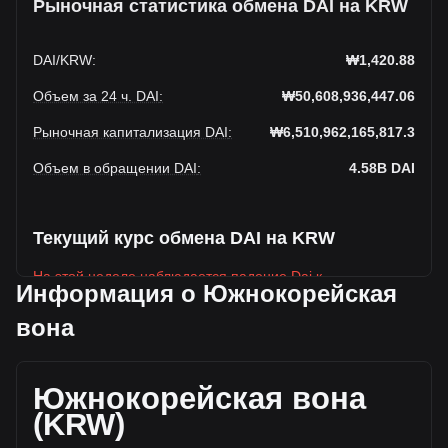
Рыночная статистика обмена DAI на KRW
DAI
/
KRW
:
₩1,420.88
Объем за 24 ч. DAI
:
₩50,608,936,447.06
Рыночная капитализация DAI
:
₩6,510,962,165,817.3
Объем в обращении DAI
:
4.58B
DAI
Текущий курс обмена DAI на KRW
На этой неделе наблюдается падение Dai к
Информация о Южнокорейская
Южнокорейская вона
вона
Текущая рыночная цена Dai составляет ₩1,420.88 за
DAI, а общая рыночная капитализация составляет
4,582,334,000DAI на основе оборотного предложения Dai
Южнокорейская вона
₩6,510,962,165,817.3 KRW. Объем торгов упал на Dai%
(₩5,409,512,283.34 KRW) за последние 24 часа, а объем
(KRW)
торгов +11.97 составил ₩45,199,424,163.72 было