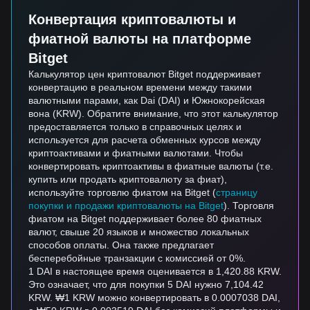
Конвертация криптовалюты и
фиатной валюты на платформе
Bitget
Калькулятор цен криптовалют Bitget поддерживает
конвертацию в реальном времени между такими
валютными парами, как Dai (DAI) и Южнокорейская
вона (KRW). Обратите внимание, что этот калькулятор
предоставляется только в справочных целях и
используется для расчета обменных курсов между
криптоактивами и фиатными валютами. Чтобы
конвертировать криптоактивы в фиатные валюты (т.е.
купить или продать криптовалюту за фиат),
используйте торговлю фиатом на Bitget (
страницу
покупки и продажи криптовалюты на Bitget
). Торговля
фиатом на Bitget поддерживает более 80 фиатных
валют, свыше 20 языков и множество локальных
способов оплаты. Она также предлагает
бесперебойные транзакции с комиссией от 0%.
1 DAI в настоящее время оценивается в 1,420.88 KRW.
Это означает, что для покупки 5 DAI нужно 7,104.42
KRW. ₩1 KRW можно конвертировать в 0.0007038 DAI,