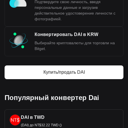
Подтвердите свою личность, введя
персональные данные и загрузив
Данные обмена криптовалют Bitget на фиат
действительное удостоверение личности с
показывают, что наиболее популярной парой Dai
фотографией.
является DAI к KRW, а код валюты Dai — DAI.
Используйте криптовалютный калькулятор, чтобы
узнать, на сколько KRW можно обменять вашу
Конвертировать DAI в KRW
криптовалюту.
Выбирайте криптовалюты для торговли на
Bitget.
Купить/продать DAI
Популярный конвертер Dai
DAI в TWD
(DAI) до NT$32.22 TWD ()