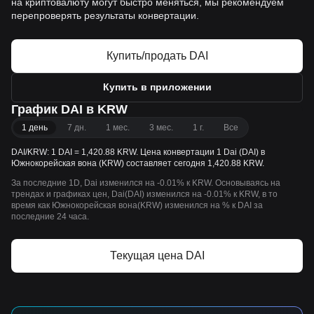
на криптовалюту могут быстро меняться, мы рекомендуем
перепроверять результаты конвертации.
Купить/продать DAI
Купить в приложении
График DAI в KRW
1 день
7 дн.
1 мес.
3 мес.
1 г.
Все
DAI/KRW: 1 DAI = 1,420.88 KRW. Цена конвертации 1 Dai (DAI) в
Южнокорейская вона (KRW) составляет сегодня 1,420.88 KRW.
За последние 1D, Dai изменился на -0.01% к KRW. Основываясь на
трендах и графиках цен, Dai(DAI) изменился на -0.01% к KRW, в то
время как Южнокорейская вона(KRW) изменился на % к DAI за
последние 24 часа.
Текущая цена DAI