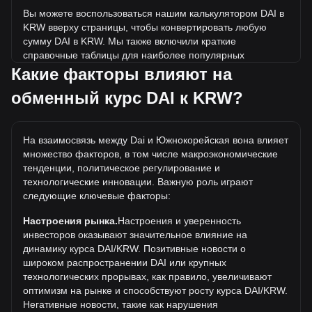
Вы можете воспользоваться нашим калькулятором DAI в
KRW вверху страницы, чтобы конвертировать любую
сумму DAI в KRW. Мы также включили краткие
справочные таблицы для наиболее популярных
конвертаций. Например, 5 KRW эквивалентны 0.003519
Какие факторы влияют на
DAI, а 5 DAI будут стоить около 7,104.42KRW.
обменный курс DAI к KRW?
Какова самая высокая цена DAI/KRW в истории?
Самая высокая цена 1 DAI в KRW за все время
На взаимосвязь между Dai и Южнокорейская вона влияет
составляет ₩5,214.12. Еще неизвестно, превысит ли
множество факторов, в том числе макроэкономические
стоимость 1 DAI в KRW текущий исторический максимум.
тенденции, политическое регулирование и
Какова динамика цен в KRW?
технологические инновации. Важную роль играют
следующие ключевые факторы:
За последние 7 дней обменный курс Dai (DAI) снизился
на 0.01%. За последний месяц обменный курс Dai (DAI)
Настроения рынка.
Настроения и уверенность
вырос на 0.01% по отношению к следующей валюте:
инвесторов оказывают значительное влияние на
Южнокорейская вона (KRW).
динамику курса DAI/KRW. Позитивные новости о
широком распространении DAI или крупных
технологических прорывах, как правило, увеличивают
оптимизм на рынке и способствуют росту курса DAI/KRW.
Негативные новости, такие как нарушения