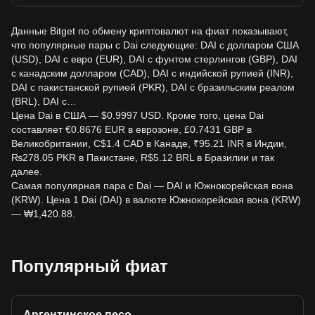
Данные Bitget по обмену криптовалют на фиат показывают,
что популярные пары с Dai следующие: DAI с долларом США
(USD), DAI с евро (EUR), DAI с фунтом стерлингов (GBP), DAI
с канадским долларом (CAD), DAI с индийской рупией (INR),
DAI с пакистанской рупией (PKR), DAI с бразильским реалом
(BRL), DAI с…
Цена Dai в США — $0.9997 USD. Кроме того, цена Dai
составляет €0.8676 EUR в еврозоне, £0.7431 GBP в
Великобритании, C$1.4 CAD в Канаде, ₹95.21 INR в Индии,
₨278.05 PKR в Пакистане, R$5.12 BRL в Бразилии и так
далее.
Самая популярная пара с Dai — DAI и Южнокорейская вона
(KRW). Цена 1 Dai (DAI) в валюте Южнокорейская вона (KRW)
— ₩1,420.88.
Популярный фиат
Аргентинское песо