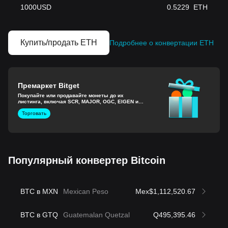
1000
USD
0.5229
ETH
Купить/продать ETH
Подробнее о конвертации ETH
Премаркет Bitget
Покупайте или продавайте монеты до их
листинга, включая SCR, MAJOR, OGC, EIGEN и
другие.
Торговать
Популярный конвертер Bitcoin
BTC в MXN
Mexican Peso
Mex$1,112,520.67
BTC в GTQ
Guatemalan Quetzal
Q495,395.46