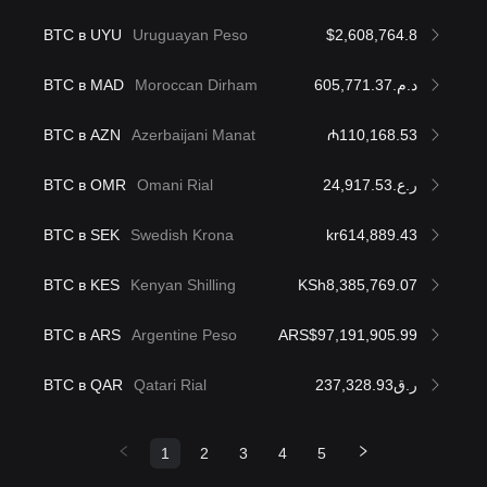
BTC в UYU
Uruguayan Peso
$2,608,764.8
BTC в MAD
Moroccan Dirham
د.م.605,771.37
BTC в AZN
Azerbaijani Manat
₼110,168.53
BTC в OMR
Omani Rial
ر.ع.24,917.53
BTC в SEK
Swedish Krona
kr614,889.43
BTC в KES
Kenyan Shilling
KSh8,385,769.07
BTC в ARS
Argentine Peso
ARS$97,191,905.99
BTC в QAR
Qatari Rial
ر.ق237,328.93
1
2
3
4
5