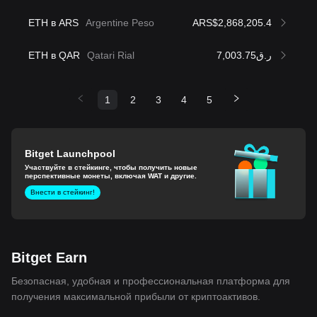
ETH в ARS
Argentine Peso
ARS$2,868,205.4
ETH в QAR
Qatari Rial
ر.ق7,003.75
1
2
3
4
5
Bitget Launchpool
Участвуйте в стейкинге, чтобы получить новые
перспективные монеты, включая WAT и другие.
Внести в стейкинг!
Bitget Earn
Безопасная, удобная и профессиональная платформа для
получения максимальной прибыли от криптоактивов.