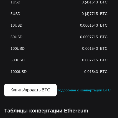
1
USD
0.{4}1543
BTC
5
USD
0.{4}7715
BTC
10
USD
0.0001543
BTC
50
USD
0.0007715
BTC
100
USD
0.001543
BTC
500
USD
0.007715
BTC
1000
USD
0.01543
BTC
Купить/продать BTC
Подробнее о конвертации BTC
Таблицы конвертации Ethereum