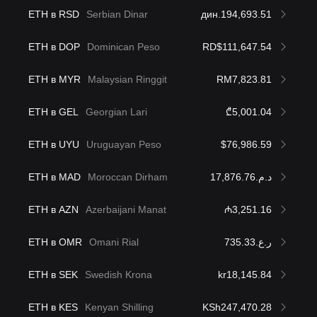
ETH в RSD
Serbian Dinar
дин.194,693.51
ETH в DOP
Dominican Peso
RD$111,647.54
ETH в MYR
Malaysian Ringgit
RM7,823.81
ETH в GEL
Georgian Lari
₾5,001.04
ETH в UYU
Uruguayan Peso
$76,986.59
ETH в MAD
Moroccan Dirham
د.م.17,876.76
ETH в AZN
Azerbaijani Manat
₼3,251.16
ETH в OMR
Omani Rial
ر.ع.735.33
ETH в SEK
Swedish Krona
kr18,145.84
ETH в KES
Kenyan Shilling
KSh247,470.28