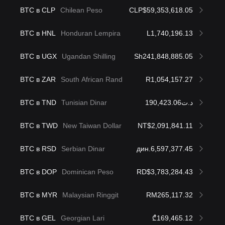
BTC в CLP
Chilean Peso
CLP$59,353,618.05
BTC в HNL
Honduran Lempira
L1,740,196.13
BTC в UGX
Ugandan Shilling
Sh241,848,885.05
BTC в ZAR
South African Rand
R1,054,157.27
BTC в TND
Tunisian Dinar
د.ت190,423.06
BTC в TWD
New Taiwan Dollar
NT$2,091,841.11
BTC в RSD
Serbian Dinar
дин.6,597,377.45
BTC в DOP
Dominican Peso
RD$3,783,284.43
BTC в MYR
Malaysian Ringgit
RM265,117.32
BTC в GEL
Georgian Lari
₾169,465.12