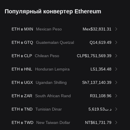
Популярный конвертер Ethereum
ETH в MXN
Mexican Peso
Mex$32,831.31
ETH в GTQ
Guatemalan Quetzal
Q14,619.49
ETH в CLP
Chilean Peso
CLP$1,751,569.39
ETH в HNL
Honduran Lempira
L51,354.48
ETH в UGX
Ugandan Shilling
Sh7,137,140.39
ETH в ZAR
South African Rand
R31,108.96
ETH в TND
Tunisian Dinar
د.ت5,619.53
ETH в TWD
New Taiwan Dollar
NT$61,731.79