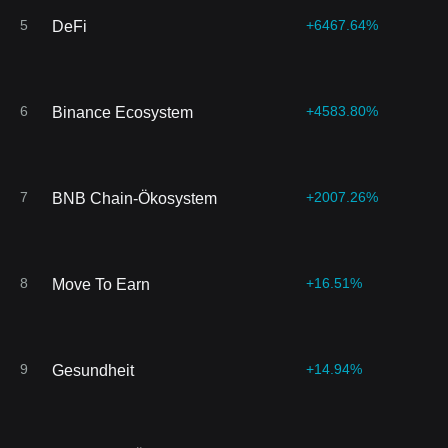
5
+6467.64%
DeFi
6
+4583.80%
Binance Ecosystem
7
+2007.26%
BNB Chain-Ökosystem
8
+16.51%
Move To Earn
9
+14.94%
Gesundheit