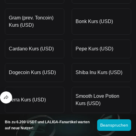
Gram (prev. Toncoin)
Bonk Kurs (USD)
Kurs (USD)
Cardano Kurs (USD)
Pepe Kurs (USD)
Dogecoin Kurs (USD)
Shiba Inu Kurs (USD)
Smooth Love Potion
Terra Kurs (USD)
Kurs (USD)
Bis zu 6.200 USDT und LALIGA-Fanartikel warten
Beanspruchen
Kaspa Kurs (USD)
dogwifhat Kurs (USD)
auf neue Nutzer!