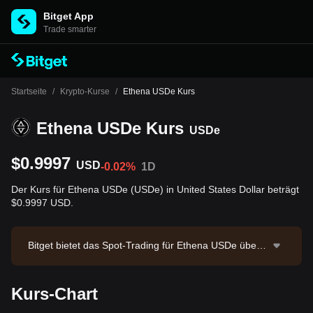
Bitget App
Trade smarter
Startseite
/
Krypto-Kurse
/
Ethena USDe Kurs
Ethena USDe Kurs
USDe
$0.9997
USD
-0.02%
1D
Der Kurs für Ethena USDe (USDe) in United States Dollar beträgt
$0.9997 USD.
Bitget bietet das Spot-Trading für Ethena USDe über d
as Handelspaar USDe/USDT an. Der aktuelle Preis vo
n USDe/USDT beträgt 1.0006 bei einem 24-Stunden-
Kurs-Chart
Handelsvolumen von $5,664.37. Ethena USDe hat ein
e Marktkapitalisierung von $3,915,814,720.3 und ein z