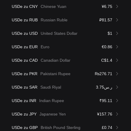
USDe zu CNY
Chinese Yuan
¥6.75
USDe zu RUB
Russian Ruble
₽81.57
USDe zu USD
United States Dollar
$1
USDe zu EUR
Euro
€0.86
USDe zu CAD
Canadian Dollar
C$1.4
USDe zu PKR
Pakistani Rupee
₨276.71
USDe zu SAR
Saudi Riyal
ر.س3.75
USDe zu INR
Indian Rupee
₹95.11
USDe zu JPY
Japanese Yen
¥157.76
USDe zu GBP
British Pound Sterling
£0.74