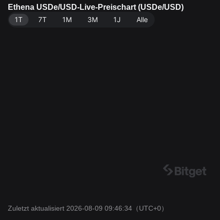
irkulierendes Angebot von 3.92B USDe. Datenquelle:
Ethena USDe/USD-Live-Preischart (USDe/USD)
Bitget-Börse. Zuletzt aktualisiert: 2026-08-09 09:46:3
1T
7T
1M
3M
1J
Alle
4.
Zuletzt aktualisiert 2026-08-09 09:46:34
（UTC+0）