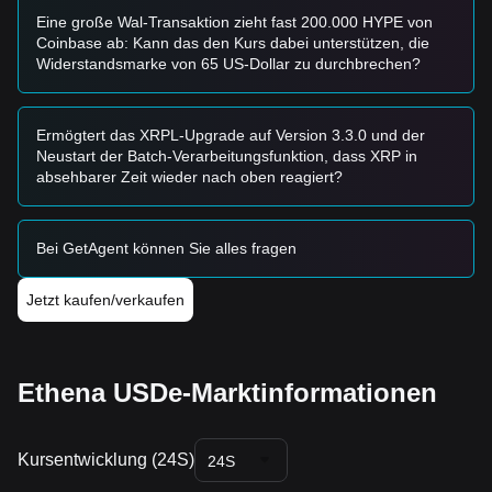
Anspannung geraten, die möglicherweise tiefere
Eine große Wal-Transaktion zieht fast 200.000 HYPE von
Unterstützungsniveaus nahe
0,9697 $
testet.
Coinbase ab: Kann das den Kurs dabei unterstützen, die
Kaufstrategie
Widerstandsmarke von 65 US-Dollar zu durchbrechen?
Basierend auf der aktuellen Marktstruktur schlagen
Analysten die folgenden Strategien vor:
Konservative Anleger
Ermögtert das XRPL-Upgrade auf Version 3.3.0 und der
• Warten, bis USDe sich in der Nähe des
0,9995 $
-
Neustart der Batch-Verarbeitungsfunktion, dass XRP in
Unterstützungsniveaus stabilisiert, um einzusteigen.
absehbarer Zeit wieder nach oben reagiert?
• Oder abwarten, bis eine bestätigte Stabilisierung über der
Marke
1,0000 $
vorliegt, um die Peg-Parität sicherzustellen,
bevor Kapital eingesetzt wird.
Bei GetAgent können Sie alles fragen
Trend-Anleger
• Wenn USDe seine Position oberhalb von
1,0000 $
hält,
bestätigt das die Stabilität des Mechanismus für den
Jetzt kaufen/verkaufen
synthetischen Dollar.
• Das nächste unmittelbare Kursziel ist
1,0010 $
; ein zweites
Ziel liegt bei
1,0300 $
(nahe den Allzeithochs).
Langfristige Anleger
Ethena USDe-Marktinformationen
• Solange der Markt oberhalb des
0,9990 $
-Key-Structural-
Supports bleibt, ist der mittel- bis langfristige Trend von
Adoption und Wachstum der Nützlichkeit intakt.
Kursentwicklung (24S)
24S
Trend-Übersicht
Markteinblicke