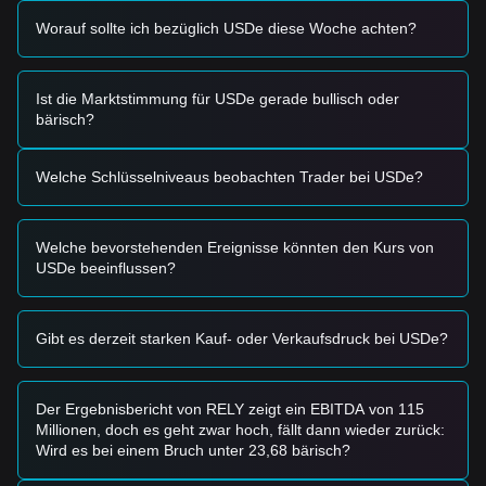
Modell, das Stablecoins für verschiedene Protokolle
Worauf sollte ich bezüglich USDe diese Woche achten?
bereitstellt, skaliert die Nützlichkeit und die umlaufende
Menge von USDe.
•
Yield-Strategien und Diversifikation der Reserven:
Eine
Verschiebung hin zu Real-World Assets (RWAs) und neuen
Ist die Marktstimmung für USDe gerade bullisch oder
Yield-Anreizprogrammen (z. B. auf der Monad-Kette) soll
bärisch?
den sUSDe-APY stabil halten und die Abhängigkeit von
volatilen Krypto-Finanzierungsraten reduzieren.
Welche Schlüsselniveaus beobachten Trader bei USDe?
Trading-Signale
Auf Basis der aktuellen technischen Struktur und des Markt-
Momentums nennen Analysten die folgenden Referenz-
Welche bevorstehenden Ereignisse könnten den Kurs von
Handelsstrategien:
USDe beeinflussen?
Mögliche Kaufzone
• Wenn der USDe-Preis sich
0,9993 $
annähert und
Anzeichen einer Erholung zeigt, kann sich dies als
kurzfristige Einstiegschance für diejenigen erweisen, die
Gibt es derzeit starken Kauf- oder Verkaufsdruck bei USDe?
Yield vereinnahmen möchten.
• Wenn USDe mit signifikantem Volumen über
1,0010 $
ausbricht, kann dies auf die Rückkehr an die obere Grenze
Der Ergebnisbericht von RELY zeigt ein EBITDA von 115
seiner historischen Peg-Spanne hindeuten.
Millionen, doch es geht zwar hoch, fällt dann wieder zurück:
Risikosszenario
Wird es bei einem Bruch unter 23,68 bärisch?
• Wenn der Preis unter
0,9990 $
fällt, kann der Markt in eine
temporäre Phase der Anpassung oder einer Peg-