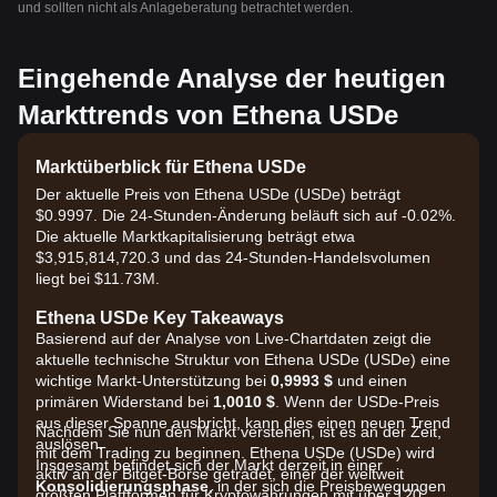
und sollten nicht als Anlageberatung betrachtet werden.
Eingehende Analyse der heutigen
Markttrends von Ethena USDe
Marktüberblick für Ethena USDe
Der aktuelle Preis von Ethena USDe (USDe) beträgt
$0.9997. Die 24-Stunden-Änderung beläuft sich auf -0.02%.
Die aktuelle Marktkapitalisierung beträgt etwa
$3,915,814,720.3 und das 24-Stunden-Handelsvolumen
liegt bei $11.73M.
Ethena USDe Key Takeaways
Basierend auf der Analyse von Live-Chartdaten zeigt die
aktuelle technische Struktur von Ethena USDe (USDe) eine
wichtige Markt-Unterstützung bei
0,9993 $
und einen
primären Widerstand bei
1,0010 $
. Wenn der USDe-Preis
aus dieser Spanne ausbricht, kann dies einen neuen Trend
Nachdem Sie nun den Markt verstehen, ist es an der Zeit,
auslösen.
mit dem Trading zu beginnen. Ethena USDe (USDe) wird
Insgesamt befindet sich der Markt derzeit in einer
aktiv an der Bitget-Börse getradet, einer der weltweit
Konsolidierungsphase
, in der sich die Preisbewegungen
größten Plattformen für Kryptowährungen mit über 120