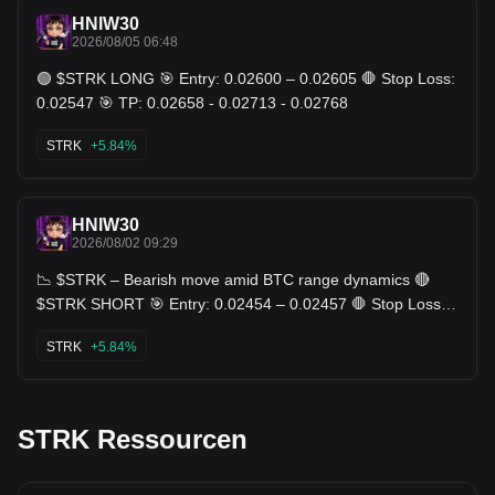
HNIW30
2026/08/05 06:48
🟢 $STRK LONG 🎯 Entry: 0.02600 – 0.02605 🛑 Stop Loss:
0.02547 🎯 TP: 0.02658 - 0.02713 - 0.02768
STRK
+5.84%
HNIW30
2026/08/02 09:29
📉 $STRK – Bearish move amid BTC range dynamics 🔴
$STRK SHORT 🎯 Entry: 0.02454 – 0.02457 🛑 Stop Loss:
0.02505 🎯 TP: 0.02406 - 0.02357 - 0.02308 🧠 Plan &
Logic The asset’s session router is holding the down‑trend,
STRK
+5.84%
confirming a continuation bias within the broader BTC range
environment. Price action is reacting near an important
level, so risk management matters here. The setup depends
on confirmation around the entry zone and follow-through
after the move. Trade STRK here 👇 📉 🔻
STRK Ressourcen