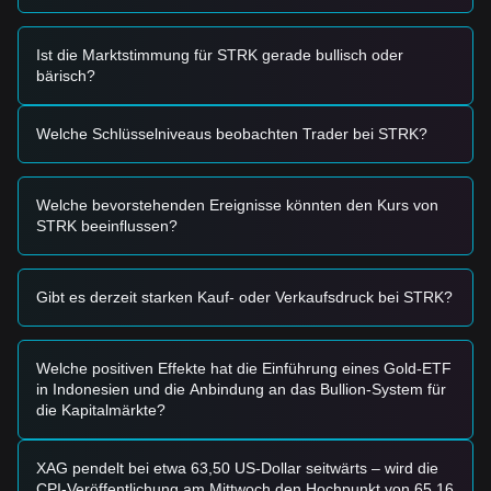
im Mainnet (über den STRK20-Standard) erhöht schrittweise
die Kernnutzbarkeit des Tokens und dessen Privacy-
Narrativ.
Ist die Marktstimmung für STRK gerade bullisch oder
•
Sektorrotation:
Ein allgemeines „Risk-off“-Sentiment auf
bärisch?
dem Altcoin-Markt hat dazu geführt, dass Kapital in Bitcoin
abgewandert ist, wodurch niedrig kapitalisierte Assets wie
Welche Schlüsselniveaus beobachten Trader bei STRK?
STRK anfällig für breitere Marktliquiditätsströme bleiben.
Diese Faktoren beeinflussen kollektiv das Marktgefühl und
die Kapitalflüsse.
Welche bevorstehenden Ereignisse könnten den Kurs von
Handelssignale
STRK beeinflussen?
Auf Basis der aktuellen technischen Struktur und
Marktdynamik werden folgende Referenz-Handelsstrategien
bereitgestellt:
Potenzielle Kaufzone
Gibt es derzeit starken Kauf- oder Verkaufsdruck bei STRK?
• Wenn der Starknet-Preis das Unterstützungslevel
0,0240 $
- 0,0250 $
erreicht und ein Umkehrsignal zeigt (wie ein
bullisches Engulfing-Candle), kann sich eine kurzfristige
Welche positiven Effekte hat die Einführung eines Gold-ETF
Kaufgelegenheit bilden.
in Indonesien und die Anbindung an das Bullion-System für
• Wenn der Starknet-Preis mit signifikanter
die Kapitalmärkte?
Volumenausweitung über
0,0270 $
ausbricht, könnte dies
einen neuen kurzfristigen Aufwärtstrend hin zu 0,030 $
bestätigen.
XAG pendelt bei etwa 63,50 US-Dollar seitwärts – wird die
Risiko-Szenario
CPI-Veröffentlichung am Mittwoch den Hochpunkt von 65,16