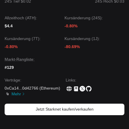
24S Tief $0.02
24S Hoch $0.03
von
0,0240 $
bleibt, bleibt die langfristige These bezüglich
der ZK-Rollup-Technologie von Starknet und der Bitcoin-
Integration intakt, was eine schrittweise Akkumulation
Allzeithoch (ATH):
ermöglicht.
Kursänderung (24S):
Trendzusammenfassung
$4.4
-0.80%
Markteinblicke
Kurzfristig hat Starknet in den letzten 7 Tagen eine
seitlich
Kursänderung (7T):
Kursänderung (1J):
bis bärische
Preisstruktur gezeigt, wobei das Marktgefühl
-0.80%
-80.69%
allgemein
furchtsam/vorsichtig
war. Das Fehlen
spezifischer Katalysatoren hat den Token an die allgemeinen
Bewegungen des Altcoin-Sektors gebunden.Aus einer
Markt-Rangliste:
mitteltermigen strukturellen Analyse heraus handelt Starknet
#129
derzeit zwischen dem Unterstützungslevel von
0,0240 $
und
dem Widerstandslevel von
0,0270 $
.
Verträge
:
Links
:
Marktausblick
Wenn der Starknet-Preis
0,0270 $
durchbricht, könnte das
0xCa14
...
0d42766
(
Ethereum
)
nächste Ziellevel bei
0,0315 $
liegen.
Mehr
Falls der Starknet-Preis unter
0,0240 $
fällt, könnte das
nächste Downside-Ziel bei
0,0220 $
liegen.
Marktkonsens
Jetzt Starknet kaufen/verkaufen
Unter Integration der Analysen mehrerer Quellen lautet der
Konsens: Obwohl Starknet aufgrund von
Angebotsüberhängen kurzfristig weiterhin volatil sein oder