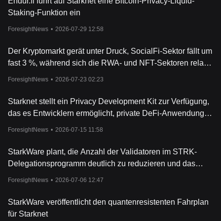
Endur.fi führt auf Starknet eine Bitcoin-Privacy-Liquid-
Staking-Funktion ein
ForesightNews
•
2026-07-29 12:58
Der Kryptomarkt gerät unter Druck, SocialFi-Sektor fällt um
fast 3 %, während sich die RWA- und NFT-Sektoren relativ
stabil zeigen.
ForesightNews
•
2026-07-23 02:23
Starknet stellt ein Privacy Development Kit zur Verfügung,
das es Entwicklern ermöglicht, private DeFi-Anwendungen
zu erstellen.
ForesightNews
•
2026-07-15 11:58
StarkWare plant, die Anzahl der Validatoren im STRK-
Delegationsprogramm deutlich zu reduzieren und das
Limit für einzelne Delegationen auf 20 Millionen
ForesightNews
•
2026-07-06 12:47
anzuheben.
StarkWare veröffentlicht den quantenresistenten Fahrplan
für Starknet