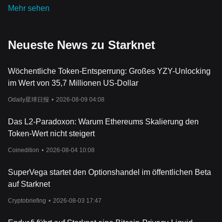
Mehr sehen
Neueste News zu Starknet
Wöchentliche Token-Entsperrung: Großes YZY-Unlocking
im Wert von 35,7 Millionen US-Dollar
Odaily星球日报
•
2026-08-09 04:08
Das L2-Paradoxon: Warum Ethereums Skalierung den
Token-Wert nicht steigert
Coinedition
•
2026-08-04 10:08
SuperVega startet den Optionshandel im öffentlichen Beta
auf Starknet
Cryptobriefing
•
2026-08-03 17:47