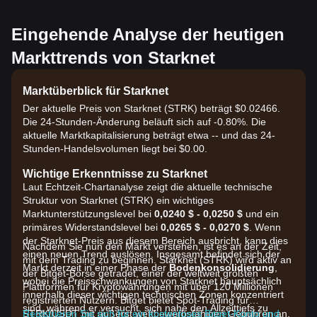
Eingehende Analyse der heutigen
Markttrends von Starknet
Marktüberblick für Starknet
Der aktuelle Preis von Starknet (STRK) beträgt $0.02466.
Die 24-Stunden-Änderung beläuft sich auf -0.80%. Die
aktuelle Marktkapitalisierung beträgt etwa -- und das 24-
Stunden-Handelsvolumen liegt bei $0.00.
Wichtige Erkenntnisse zu Starknet
Laut Echtzeit-Chartanalyse zeigt die aktuelle technische
Struktur von Starknet (STRK) ein wichtiges
Marktunterstützungslevel bei
0,0240 $ - 0,0250 $
und ein
primäres Widerstandslevel bei
0,0265 $ - 0,0270 $
. Wenn
der Starknet-Preis aus diesem Bereich ausbricht, kann dies
Nachdem Sie nun den Markt verstehen, ist es an der Zeit,
einen neuen Trend auslösen. Insgesamt befindet sich der
mit dem Trading zu beginnen. Starknet (STRK) wird aktiv an
Markt derzeit in einer Phase der
Bodenkonsolidierung
,
der Bitget-Börse getradet, einer der weltweit größten
wobei die Preisschwankungen von Starknet hauptsächlich
Plattformen für Kryptowährungen mit über 120 Millionen
innerhalb dieser wichtigen technischen Zonen konzentriert
registrierten Nutzern. Bitget bietet Spot-Trading für
sind, während er versucht, sich nahe den Allzeittiefs zu
STRK/USDT mit äußerst wettbewerbsfähigen Gebühren an,
Registrieren Sie sich für ein kostenloses Bitget-Konto und