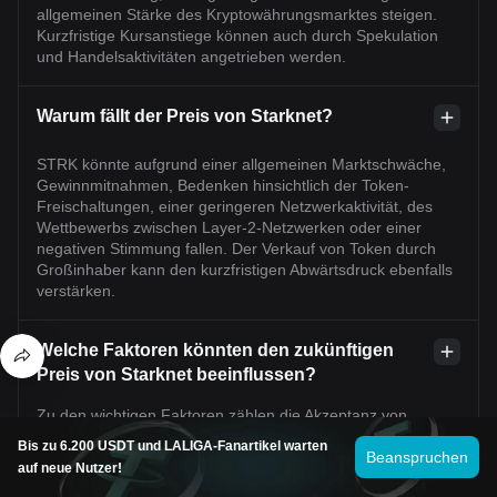
allgemeinen Stärke des Kryptowährungsmarktes steigen.
Kurzfristige Kursanstiege können auch durch Spekulation
und Handelsaktivitäten angetrieben werden.
Warum fällt der Preis von Starknet?
STRK könnte aufgrund einer allgemeinen Marktschwäche,
Gewinnmitnahmen, Bedenken hinsichtlich der Token-
Freischaltungen, einer geringeren Netzwerkaktivität, des
Wettbewerbs zwischen Layer-2-Netzwerken oder einer
negativen Stimmung fallen. Der Verkauf von Token durch
Großinhaber kann den kurzfristigen Abwärtsdruck ebenfalls
verstärken.
Welche Faktoren könnten den zukünftigen
Preis von Starknet beeinflussen?
Zu den wichtigen Faktoren zählen die Akzeptanz von
Starknet, das Transaktionsvolumen, die Aktivitäten der
Bis zu 6.200 USDT und LALIGA-Fanartikel warten
Entwickler, das Wachstum des Ökosystems, Netzwerk-
Beanspruchen
auf neue Nutzer!
Upgrades, Änderungen des Token-Angebots, Entwicklungen