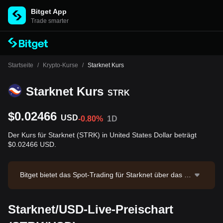
Bitget App
Trade smarter
Startseite
/
Krypto-Kurse
/
Starknet Kurs
Starknet Kurs
STRK
$0.02466
USD
-0.80%
1D
Der Kurs für Starknet (STRK) in United States Dollar beträgt
$0.02466 USD.
Bitget bietet das Spot-Trading für Starknet über das H
andelspaar STRK/USDT an. Der aktuelle Preis von ST
RK/USDT beträgt 0.02483 bei einem 24-Stunden-Han
Starknet/USD-Live-Preischart
delsvolumen von $125,047.57. Starknet hat eine Mark
tkapitalisierung von -- und ein zirkulierendes Angebot