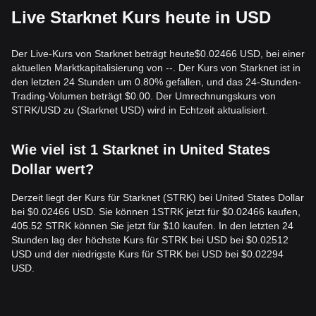
seitlich konsolidieren kann, behält der mittelfristige Trend
Live Starknet Kurs heute in USD
Potenzial, in eine Phase des
Aufbaus und der Erholung
überzugehen, solange der Preis über dem wichtigen
Support-Level von
0,0240 $
gehalten wird.
Der Live-Kurs von Starknet beträgt heute$0.02466 USD, bei einer
aktuellen Marktkapitalisierung von --. Der Kurs von Starknet ist in
den letzten 24 Stunden um 0.80% gefallen, und das 24-Stunden-
Trading-Volumen beträgt $0.00. Der Umrechnungskurs von
STRK/USD zu (Starknet USD) wird in Echtzeit aktualisiert.
Wie viel ist 1 Starknet in United States
Dollar wert?
Derzeit liegt der Kurs für Starknet (STRK) bei United States Dollar
bei $0.02466 USD. Sie können 1STRK jetzt für $0.02466 kaufen,
405.52 STRK können Sie jetzt für $10 kaufen. In den letzten 24
Stunden lag der höchste Kurs für STRK bei USD bei $0.02512
USD und der niedrigste Kurs für STRK bei USD bei $0.02294
USD.