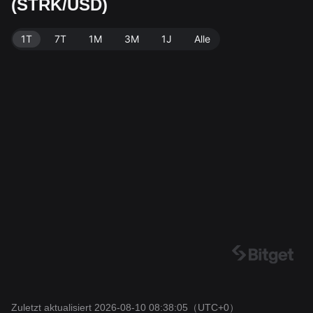
(STRK/USD)
von --. Datenquelle: Bitget-Börse. Zuletzt aktualisiert:
2026-08-10 08:38:05.
1T
7T
1M
3M
1J
Alle
Zuletzt aktualisiert 2026-08-10 08:38:05
（UTC+0）