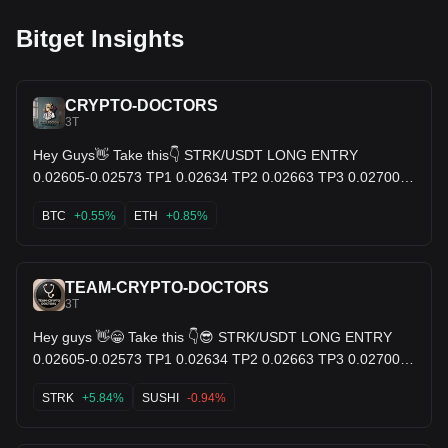
Bitget Insights
CRYPTO-DOCTORS
3T
Hey Guys👋 Take this👇 STRK/USDT LONG ENTRY
0.02605-0.02573 TP1 0.02634 TP2 0.02663 TP3 0.02700
SL. 0.02543 $BTC $STRK $ETH
BTC
+0.55%
ETH
+0.85%
TEAM-CRYPTO-DOCTORS
3T
Hey guys 👋😁 Take this 👇😎 STRK/USDT LONG ENTRY
0.02605-0.02573 TP1 0.02634 TP2 0.02663 TP3 0.02700
SL. 0.02543 $SUSHI $COMP $STRK
STRK
+5.84%
SUSHI
-0.94%