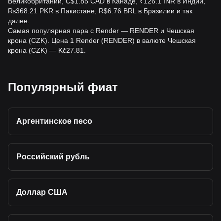
Великобритании, C$1.85 CAD в Канаде, ₹126.1 INR в Индии,
₨368.21 PKR в Пакистане, R$6.76 BRL в Бразилии и так
далее.
Самая популярная пара с Render — RENDER и Чешская
крона (CZK). Цена 1 Render (RENDER) в валюте Чешская
крона (CZK) — Kč27.81.
Популярный фиат
Аргентинское песо
Российский рубль
Доллар США