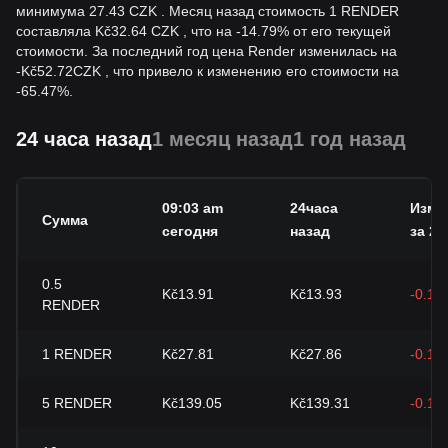
минимума 27.43 CZK . Месяц назад стоимость 1 RENDER
составляла Kč32.64 CZK , что на -14.79% от его текущей
стоимости. За последний год цена Render изменилась на
-
Kč
52.72
CZK
, что привело к изменению его стоимости на
-65.47%.
24 часа назад
1 месяц назад
1 год назад
09:03 am
24часа
Изме
Сумма
сегодня
назад
за 24
0.5
Kč13.91
Kč13.93
-0.19
RENDER
1
RENDER
Kč27.81
Kč27.86
-0.19
5
RENDER
Kč139.05
Kč139.31
-0.19