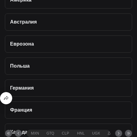
Австралия
Еврозона
Польша
Германия
Франция
Канада
MXN
GTQ
CLP
HNL
UGX
ZAR
TND