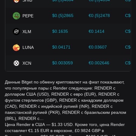
Инвесторы должны понимать эту динамику, чтобы не
принимать неверных решений. Учитывая эти факторы,
инвесторы должны также внимательно следить за
$0.{5}2865
€0.{5}2478
C$0.
PEPE
будущими изменениями цены Render и
соответствующим образом корректировать свои
инвестиционные стратегии в условиях развивающегося
$0.1635
€0.1414
C$0.
XLM
рынка.
$0.04171
€0.03607
C$0.
LUNA
$0.003059
€0.002646
C$0.
XCN
Данные Bitget по обмену криптовалют на фиат показывают,
что популярные пары с Render следующие: RENDER с
долларом США (USD), RENDER с евро (EUR), RENDER с
фунтом стерлингов (GBP), RENDER с канадским долларом
(CAD), RENDER с индийской рупией (INR), RENDER с
пакистанской рупией (PKR), RENDER с бразильским реалом
(BRL), RENDER с…
Цена Render в США — $1.33 USD. Кроме того, цена Render
составляет €1.15 EUR в еврозоне, £0.9824 GBP в