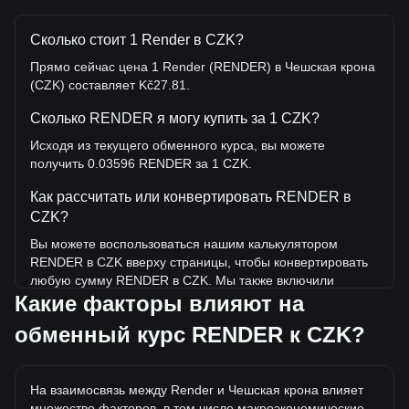
Сколько стоит 1 Render в CZK?
Прямо сейчас цена 1 Render (RENDER) в Чешская крона
(CZK) составляет Kč27.81.
Сколько RENDER я могу купить за 1 CZK?
Исходя из текущего обменного курса, вы можете
получить 0.03596 RENDER за 1 CZK.
Как рассчитать или конвертировать RENDER в
CZK?
Вы можете воспользоваться нашим калькулятором
RENDER в CZK вверху страницы, чтобы конвертировать
любую сумму RENDER в CZK. Мы также включили
Какие факторы влияют на
краткие справочные таблицы для наиболее популярных
конвертаций. Например, 5 CZK эквивалентны 0.1798
обменный курс RENDER к CZK?
RENDER, а 5 RENDER будут стоить около 139.05CZK.
Какова самая высокая цена RENDER/CZK в
истории?
На взаимосвязь между Render и Чешская крона влияет
множество факторов, в том числе макроэкономические