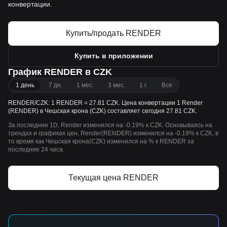
конвертации.
Купить/продать RENDER
Купить в приложении
График RENDER в CZK
1 день
7 дн.
1 мес.
3 мес.
1 г.
Все
RENDER/CZK: 1 RENDER = 27.81 CZK. Цена конвертации 1 Render
(RENDER) в Чешская крона (CZK) составляет сегодня 27.81 CZK.
За последние 1D, Render изменился на -0.19% к CZK. Основываясь на
трендах и графиках цен, Render(RENDER) изменился на -0.19% к CZK, в
то время как Чешская крона(CZK) изменился на % к RENDER за
последние 24 часа.
Текущая цена RENDER