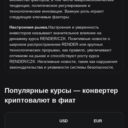
Самая высокая цена 1 RENDER в CZK за все время
тенденции, политическое регулирование и
составляет Kč285.28. Еще неизвестно, превысит ли
технологические инновации. Важную роль играют
стоимость 1 RENDER в CZK текущий исторический
следующие ключевые факторы:
максимум.
Настроения рынка.
Настроения и уверенность
Какова динамика цен в CZK?
инвесторов оказывают значительное влияние на
За последние 7 дней обменный курс Render (RENDER)
динамику курса RENDER/CZK. Позитивные новости о
снизился на 4.12%. За последний месяц обменный курс
широком распространении RENDER или крупных
Render (RENDER) снизился на 14.79% по отношению к
технологических прорывах, как правило, увеличивают
следующей валюте: Чешская крона (CZK).
оптимизм на рынке и способствуют росту курса
RENDER/CZK. Негативные новости, такие как нарушения
законодательства и уязвимости системы безопасности,
могут вызвать панику на рынке и привести к снижению
курса RENDER/CZK.
Популярные курсы — конвертер
Нормативно-правовая база.
Государственная политика
и нормативные акты, регулирующие криптовалюты,
криптовалют в фиат
оказывают непосредственное влияние на их принятие.
Это определяет их стоимость по отношению к
традиционным валютам, таким как доллар США. Четкое
и поддерживающее регулирование может повысить
USD
EUR
доверие инвесторов к криптовалютам и способствовать