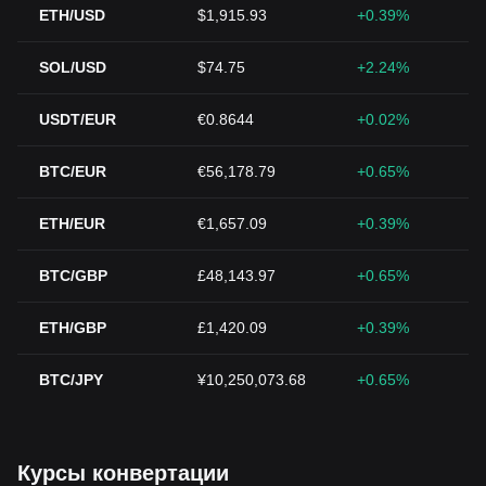
ETH/USD
$1,915.93
+0.39%
SOL/USD
$74.75
+2.24%
USDT/EUR
€0.8644
+0.02%
BTC/EUR
€56,178.79
+0.65%
ETH/EUR
€1,657.09
+0.39%
BTC/GBP
£48,143.97
+0.65%
ETH/GBP
£1,420.09
+0.39%
BTC/JPY
¥10,250,073.68
+0.65%
Курсы конвертации