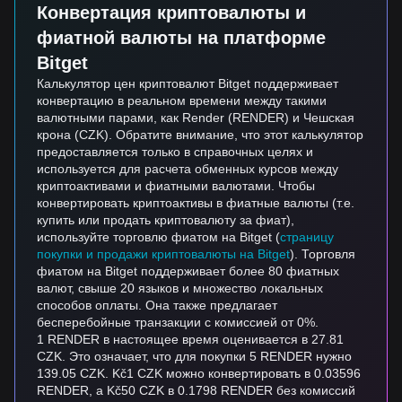
Конвертация криптовалюты и
фиатной валюты на платформе
Bitget
Калькулятор цен криптовалют Bitget поддерживает
конвертацию в реальном времени между такими
валютными парами, как Render (RENDER) и Чешская
крона (CZK). Обратите внимание, что этот калькулятор
предоставляется только в справочных целях и
используется для расчета обменных курсов между
криптоактивами и фиатными валютами. Чтобы
конвертировать криптоактивы в фиатные валюты (т.е.
купить или продать криптовалюту за фиат),
используйте торговлю фиатом на Bitget (
страницу
покупки и продажи криптовалюты на Bitget
). Торговля
фиатом на Bitget поддерживает более 80 фиатных
валют, свыше 20 языков и множество локальных
способов оплаты. Она также предлагает
бесперебойные транзакции с комиссией от 0%.
1 RENDER в настоящее время оценивается в 27.81
CZK. Это означает, что для покупки 5 RENDER нужно
139.05 CZK. Kč1 CZK можно конвертировать в 0.03596
RENDER, а Kč50 CZK в 0.1798 RENDER без комиссий