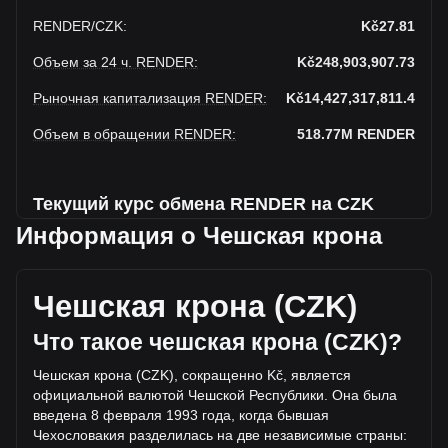
RENDER
/
CZK
:
Kč27.81
Объем за 24 ч. RENDER
:
Kč248,903,907.73
Рыночная капитализация RENDER
:
Kč14,427,317,811.4
Объем в обращении RENDER
:
518.77M
RENDER
Текущий курс обмена RENDER на CZK
Информация о Чешская крона
На этой неделе наблюдается падение Render к Чешская
крона
Чешская крона (CZK)
Текущая рыночная цена Render составляет Kč27.81 за
RENDER, а общая рыночная капитализация составляет
Что такое чешская крона (CZK)?
518,772,100RENDER на основе оборотного предложения
Render Kč14,427,317,811.4 CZK. Объем торгов упал на
Чешская крона (CZK), сокращенно Kč, является
Render% (Kč-30,246,192.51 CZK) за последние 24 часа, а
официальной валютой Чешской Республики. Она была
объем торгов -10.84 составил Kč279,150,100.24 было
введена 8 февраля 1993 года, когда бывшая
продано за тот же период.
Чехословакия разделилась на две независимые страны: