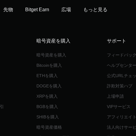
先物
Bitget Earn
広場
もっと見る
暗号資産を購入
サポート
暗号資産を購入
フィードバッ
Bitcoinを購入
ヘルプセンタ
ETHを購入
公式URLチェ
DOGEを購入
詐欺対策ハブ
XRPを購入
上場申請
引
BGBを購入
VIPサービス
SHIBを購入
アフィリエイ
暗号資産価格
法人向けサー