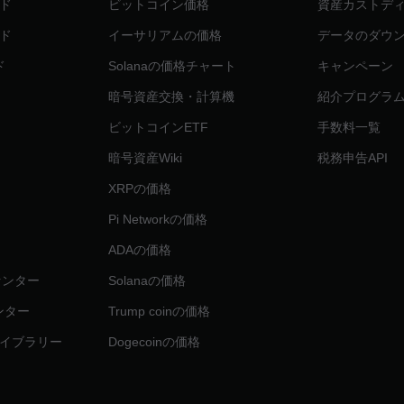
ド
ビットコイン価格
資産カストデ
ド
イーサリアムの価格
データのダウ
ド
Solanaの価格チャート
キャンペーン
暗号資産交換・計算機
紹介プログラ
ビットコインETF
手数料一覧
暗号資産Wiki
税務申告API
XRPの価格
Pi Networkの価格
ADAの価格
リセンター
Solanaの価格
センター
Trump coinの価格
イブラリー
Dogecoinの価格