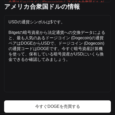
今週はドージコイン (Dogecoin)からアメリカ合衆国ドル が
アメリカ合衆国ドルの情報
下落しています
ドージコイン (Dogecoin)の現在の市場価格は、DOGEあたり
$0.06990で、循環供給量は155,401,490,000 DOGE、合計時
USDの通貨シンボルは$です。
価総額は$10,862,877,134.45 USDです。ドージコイン
(Dogecoin)の取引量は過去24時間で +10.93%
Bitgetの暗号資産から法定通貨への交換データによる
($44,499,540.06 USD)変化しており、DOGEの前日の取引量
と、最も人気のあるドージコイン (Dogecoin)の通貨
は$406,968,284.12でした。
ペアはDOGEからUSDで、ドージコイン (Dogecoin)
の通貨コードはDOGEです。今すぐ暗号資産計算機
を使って、保有している暗号資産がUSDにいくら換
Bitgetのドージコイン (Dogecoin)についての
金できるか確認してみましょう。
詳細情報
Dogecoinの価格
Dogecoinの価格予測
Dogecoin（DOGE）とは
ドージコイン (Dogecoin)の利益計算機
今すぐDOGEを売買する