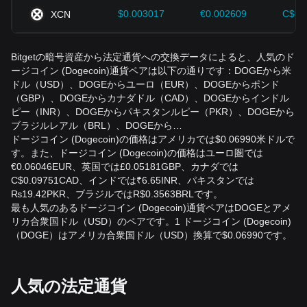
$0.003017
€0.002609
C$0.
XCN
Bitgetの暗号資産から法定通貨への交換データによると、人気のド
ージコイン (Dogecoin)通貨ペアは以下の通りです：DOGEから米
ドル（USD）、DOGEからユーロ（EUR）、DOGEからポンド
（GBP）、DOGEからカナダドル（CAD）、DOGEからインドル
ピー（INR）、DOGEからパキスタンルピー（PKR）、DOGEから
ブラジルレアル（BRL）、DOGEから…
ドージコイン (Dogecoin)の価格はアメリカでは$0.06990米ドルで
す。また、ドージコイン (Dogecoin)の価格はユーロ圏では
€0.06046EUR、英国では£0.05181GBP、カナダでは
C$0.09751CAD、インドでは₹6.65INR、パキスタンでは
₨19.42PKR、ブラジルではR$0.3563BRLです。
最も人気のあるドージコイン (Dogecoin)通貨ペアはDOGEとアメ
リカ合衆国ドル（USD）のペアです。1 ドージコイン (Dogecoin)
（DOGE）はアメリカ合衆国ドル（USD）換算で$0.06990です。
人気の法定通貨