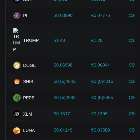
投資家は間違った判断をしないためにも、こうした力学を理
解しなければなりません。これらの要因を考慮した上で、投
$0.08990
€0.07775
C$0.
PI
資家は今後のDogecoinの価格変動を注意深く観察し、進化す
る市場に応じて投資戦略を調整する必要があります。
TRUMP
$1.48
€1.28
C$2.
$0.06988
€0.06044
C$0.
DOGE
$0.{5}4642
€0.{5}4015
C$0.
SHIB
$0.{5}2838
€0.{5}2455
C$0.
PEPE
$0.1617
€0.1399
C$0.
XLM
$0.04149
€0.03588
C$0.
LUNA