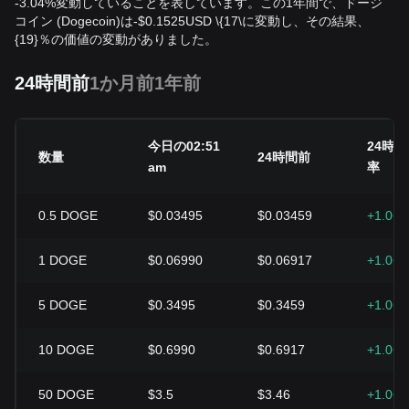
-3.04%変動していることを表しています。この1年間で、ドージ
コイン (Dogecoin)は
-
$
0.1525
USD
\{17\に変動し、その結果、
{19}％の価値の変動がありました。
24時間前
1か月前
1年前
今日の02:51
24時
数量
24時間前
am
率
0.5
DOGE
$0.03495
$0.03459
+1.06
1
DOGE
$0.06990
$0.06917
+1.06
5
DOGE
$0.3495
$0.3459
+1.06
10
DOGE
$0.6990
$0.6917
+1.06
50
DOGE
$3.5
$3.46
+1.06