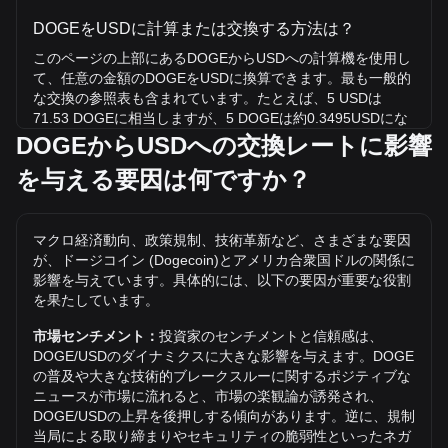
DOGEをUSDに計算または交換する方法は？
このページの上部にあるDOGEからUSDへの計算機を使用し
て、任意の金額のDOGEをUSDに換算できます。最も一般的
な交換の参照表も含まれています。たとえば、5 USDは
71.53 DOGEに相当しますが、5 DOGEは約0.3495USDにな
ります。
DOGEからUSDへの交換レートに影響
を与える要因は何ですか？
DOGE/USDの史上最高値は？
USDでの1 DOGEの史上最高値は$0.7376です。1
DOGE/USDの価値が現在の史上最高値を超えるかどうかはま
マクロ経済動向、政策規制、技術革新など、さまざまな要因
だわかりません。
が、ドージコイン (Dogecoin)とアメリカ合衆国ドルの関係に
USDでのドージコイン (Dogecoin)の価格動向は？
影響を与えています。具体的には、以下の要因が重要な役割
を果たしています。
過去7日間で、ドージコイン (Dogecoin)（DOGE）の交換レ
ートは0.16%下落しました。 先月、ドージコイン
市場センチメント：
投資家のセンチメントと信頼感は、
(Dogecoin)（DOGE）の交換レートは、アメリカ合衆国ドル
DOGE/USDのダイナミクスに大きな影響を与えます。DOGE
（USD）に対して3.04%下落しました。
の普及や大きな技術的ブレークスルーに関するポジティブな
ニュースが市場に流れると、市場の楽観論が誘発され、
DOGE/USDの上昇を後押しする傾向があります。逆に、規制
当局による取り締まりやセキュリティの脆弱性といったネガ