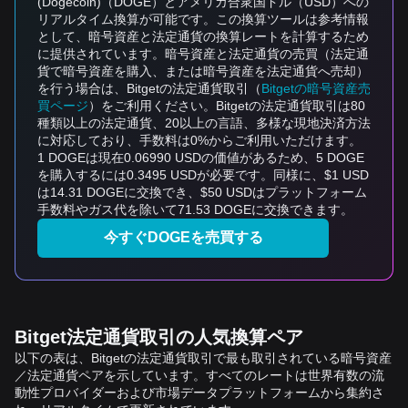
(Dogecoin)（DOGE）とアメリカ合衆国ドル（USD）への
リアルタイム換算が可能です。この換算ツールは参考情報
として、暗号資産と法定通貨の換算レートを計算するため
に提供されています。暗号資産と法定通貨の売買（法定通
貨で暗号資産を購入、または暗号資産を法定通貨へ売却）
を行う場合は、Bitgetの法定通貨取引（
Bitgetの暗号資産売
買ページ
）をご利用ください。Bitgetの法定通貨取引は80
種類以上の法定通貨、20以上の言語、多様な現地決済方法
に対応しており、手数料は0%からご利用いただけます。
1 DOGEは現在0.06990 USDの価値があるため、5 DOGE
を購入するには0.3495 USDが必要です。同様に、$1 USD
は14.31 DOGEに交換でき、$50 USDはプラットフォーム
手数料やガス代を除いて71.53 DOGEに交換できます。
今すぐDOGEを売買する
Bitget法定通貨取引の人気換算ペア
以下の表は、Bitgetの法定通貨取引で最も取引されている暗号資産
／法定通貨ペアを示しています。すべてのレートは世界有数の流
動性プロバイダーおよび市場データプラットフォームから集約さ