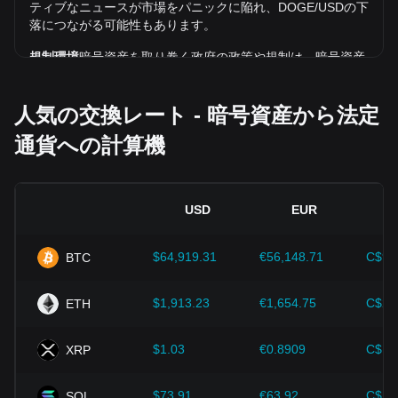
ティブなニュースが市場をパニックに陥れ、DOGE/USDの下
落につながる可能性もあります。
規制環境
暗号資産を取り巻く政府の政策や規制は、暗号資産
の普及に直接的な影響を及ぼし、その結果、米ドルのような
従来の通貨との相対的な価値が決まります。明確で支持的な
人気の交換レート - 暗号資産から法定
規制は、暗号資産に対する投資家の信頼を高め、その価値を
上昇させる可能性があります。逆に、曖昧な規制政策や厳し
通貨への計算機
すぎる規制政策は、暗号資産の発展を妨げ、その価値を下落
させる可能性があります。
経済指標：
インフレ率、金利、主要な経済成長指標など、‌法
USD
EUR
定通貨が発行されている国のマクロ経済要因は、‌法定通貨の
価値を決定する上で重要な役割を果たし、DOGE/USDの交換
レートに間接的に影響を与えます。例えば、高いインフレ率
$64,919.31
€56,148.71
C$90
BTC
は法定通貨に対する市場の信頼を低下させ、その結果、ヘッ
ジとしてビットコインなどの暗号資産に対する投資家の需要
が高まり、価格が上昇する可能性があります。
$1,913.23
€1,654.75
C$2,
ETH
技術の進歩：
ブロックチェーン技術の継続的な開発と革新、
$1.03
€0.8909
C$1.
XRP
そして拡張ソリューションやセキュリティの強化など、暗号
資産エコシステムにおけるさまざまな改善が、ビットコイン
のような暗号資産の価値向上を強力に支えてきました。
$73.91
€63.92
C$10
SOL