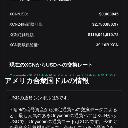
XCN
/
USD
:
$0.003045
XCN24時間取引量
:
$2,780,680.97
XCN時価総額
:
$119,041,910.72
XCN循環供給量
:
39.10B
XCN
現在のXCNからUSDへの交換レート
Onyxcoin>アメリカ合衆国ドルへのレートは今週上昇中です
アメリカ合衆国ドルの情報
Onyxcoinの現在の市場価格は、XCNあたり$0.003045で、循
環供給量は39,095,340,000 XCN、合計時価総額は
$119,041,910.72 USDです。Onyxcoinの取引量は過去24時
USDの通貨シンボルは$です。
間で +17.96% ($423,340.61 USD)変化しており、XCNの前
日の取引量は$2,357,340.36でした。
Bitgetの暗号資産から法定通貨への交換データによる
と、最も人気のあるOnyxcoinの通貨ペアはXCNから
USDで、Onyxcoinの通貨コードはXCNです。今すぐ
BitgetのOnyxcoinについての詳細情報
暗号資産計算機を使って、保有している暗号資産が