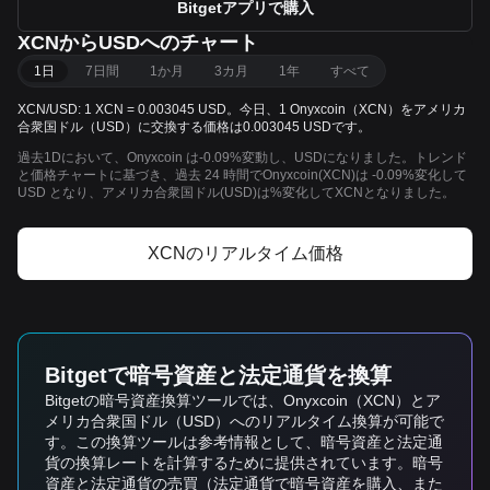
Bitgetアプリで購入
XCNからUSDへのチャート
1日
7日間
1か月
3カ月
1年
すべて
XCN/USD: 1 XCN = 0.003045 USD。今日、1 Onyxcoin（XCN）をアメリカ
合衆国ドル（USD）に交換する価格は0.003045 USDです。
過去1Dにおいて、Onyxcoin は-0.09%変動し、USDになりました。トレンド
と価格チャートに基づき、過去 24 時間でOnyxcoin(XCN)は -0.09%変化して
USD となり、アメリカ合衆国ドル(USD)は%変化してXCNとなりました。
XCNのリアルタイム価格
Bitgetで暗号資産と法定通貨を換算
Bitgetの暗号資産換算ツールでは、Onyxcoin（XCN）とア
メリカ合衆国ドル（USD）へのリアルタイム換算が可能で
す。この換算ツールは参考情報として、暗号資産と法定通
貨の換算レートを計算するために提供されています。暗号
資産と法定通貨の売買（法定通貨で暗号資産を購入、また