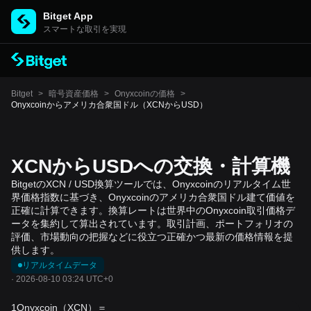
Bitget App
スマートな取引を実現
Bitget
>
暗号資産価格
>
Onyxcoinの価格
>
Onyxcoinからアメリカ合衆国ドル（XCNからUSD）
XCNからUSDへの交換・計算機
BitgetのXCN / USD換算ツールでは、Onyxcoinのリアルタイム世
界価格指数に基づき、Onyxcoinのアメリカ合衆国ドル建て価値を
正確に計算できます。換算レートは世界中のOnyxcoin取引価格デ
ータを集約して算出されています。取引計画、ポートフォリオの
評価、市場動向の把握などに役立つ正確かつ最新の価格情報を提
供します。
リアルタイムデータ
·
2026-08-10 03:24 UTC+0
1Onyxcoin（XCN）＝