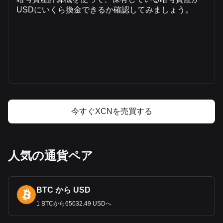
USDにいくら換金できるか確認してみましょう。
Onyxcoinの価格
Onyxcoinの価格予測
Onyxcoin（XCN）とは
Onyxcoinの利益計算機
今すぐXCNを売買する
人気の通貨ペア
BTC から USD
1 BTCから65032.49 USDへ