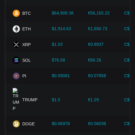
価値を決定する上で重要な役割を果たし、XCN/USDの交換
レートに間接的に影響を与えます。例えば、高いインフレ率
$64,908.38
€56,165.22
C$90
BTC
は法定通貨に対する市場の信頼を低下させ、その結果、ヘッ
ジとしてビットコインなどの暗号資産に対する投資家の需要
が高まり、価格が上昇する可能性があります。
$1,914.63
€1,656.73
C$2,
ETH
技術の進歩：
ブロックチェーン技術の継続的な開発と革新、
$1.03
€0.8937
C$1.
XRP
そして拡張ソリューションやセキュリティの強化など、暗号
資産エコシステムにおけるさまざまな改善が、ビットコイン
のような暗号資産の価値向上を強力に支えてきました。
$76.58
€66.26
C$10
SOL
投資家は間違った判断をしないためにも、こうした力学を理
解しなければなりません。これらの要因を考慮した上で、投
$0.09081
€0.07858
C$0.
PI
資家は今後のOnyxcoinの価格変動を注意深く観察し、進化す
る市場に応じて投資戦略を調整する必要があります。
TRUMP
$1.5
€1.29
C$2.
$0.06978
€0.06038
C$0.
DOGE