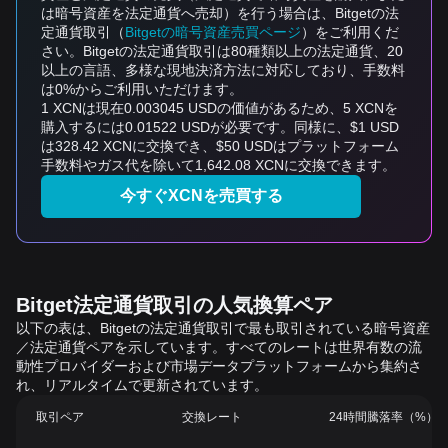
は暗号資産を法定通貨へ売却）を行う場合は、Bitgetの法
定通貨取引（
Bitgetの暗号資産売買ページ
）をご利用くだ
さい。Bitgetの法定通貨取引は80種類以上の法定通貨、20
以上の言語、多様な現地決済方法に対応しており、手数料
は0%からご利用いただけます。
1 XCNは現在0.003045 USDの価値があるため、5 XCNを
購入するには0.01522 USDが必要です。同様に、$1 USD
は328.42 XCNに交換でき、$50 USDはプラットフォーム
手数料やガス代を除いて1,642.08 XCNに交換できます。
今すぐXCNを売買する
Bitget法定通貨取引の人気換算ペア
以下の表は、Bitgetの法定通貨取引で最も取引されている暗号資産
／法定通貨ペアを示しています。すべてのレートは世界有数の流
動性プロバイダーおよび市場データプラットフォームから集約さ
れ、リアルタイムで更新されています。
取引ペア
交換レート
24時間騰落率（%）