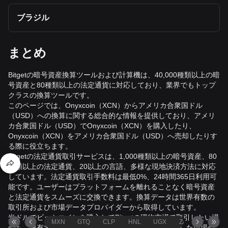
ブラジル
まとめ
Bitgetの暗号資産換算ツールおよび計算機は、40,000種類以上の暗
号資産と80種類以上の法定通貨に対応しており、業界でもトップ
クラスの換算ツールです。
このページでは、Onyxcoin（XCN）からアメリカ合衆国ドル
（USD）への換算に関する総合的な情報を提供しており、アメリ
カ合衆国ドル（USD）でOnyxcoin（XCN）を購入したり、
Onyxcoin（XCN）をアメリカ合衆国ドル（USD）へ売却したりす
る際に役立ちます。
Bitgetの法定通貨取引サービスは、1,000種類以上の暗号資産、80
種類以上の法定通貨、20以上の言語、多様な現地決済方法に対応
しています。法定通貨取引手数料は最低0%、24時間365日利用可
能です。ユーザーはプラットフォームを離れることなく暗号資産
と法定通貨をスムーズに交換できます。換算データは世界有数の
取引所および市場データプロバイダーから取得しています。
米ドルでビットコインを購入してBitgetの現物市場で取引したい場
MXN
GTQ
CLP
HNL
UGX
ZAR
TND
合も、保有するイーサリアムのユーロ建て価値を確認したい場合