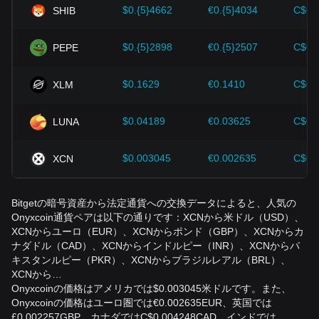
$0.{5}4662
€0.{5}4034
C$0.
SHIB
$0.{5}2898
€0.{5}2507
C$0.
PEPE
$0.1629
€0.1410
C$0.
XLM
$0.04189
€0.03625
C$0.
LUNA
$0.003045
€0.002635
C$0.
XCN
Bitgetの暗号資産から法定通貨への交換データによると、人気の
Onyxcoin通貨ペアは以下の通りです：XCNから米ドル（USD）、
XCNからユーロ（EUR）、XCNからポンド（GBP）、XCNからカ
ナダドル（CAD）、XCNからインドルピー（INR）、XCNからパ
キスタンルピー（PKR）、XCNからブラジルレアル（BRL）、
XCNから…
Onyxcoinの価格はアメリカでは$0.003045米ドルです。また、
Onyxcoinの価格はユーロ圏では€0.002635EUR、英国では
£0.002257GBP、カナダではC$0.004248CAD、インドでは