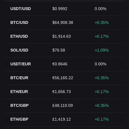
USDT/USD
$0.9992
0.00%
BTC/USD
$64,908.38
+0.35%
ETH/USD
$1,914.63
+0.17%
SOL/USD
$76.58
+1.09%
USDT/EUR
€0.8646
0.00%
BTC/EUR
€56,165.22
+0.35%
ETH/EUR
€1,656.73
+0.17%
BTC/GBP
£48,110.09
+0.35%
ETH/GBP
£1,419.12
+0.17%