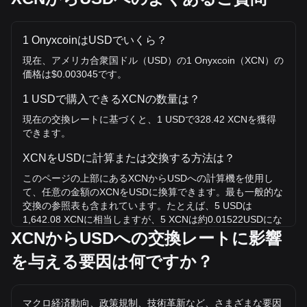
1 OnyxcoinはUSDでいくら？
現在、アメリカ合衆国ドル（USD）の1 Onyxcoin（XCN）の
価格は$0.003045です。
1 USDで購入できるXCNの数量は？
現在の交換レートに基づくと、1 USDで328.42 XCNを獲得
できます。
XCNをUSDに計算または交換する方法は？
このページの上部にあるXCNからUSDへの計算機を使用し
て、任意の金額のXCNをUSDに換算できます。最も一般的な
交換の参照表も含まれています。たとえば、5 USDは
1,642.08 XCNに相当しますが、5 XCNは約0.01522USDにな
ります。
XCNからUSDへの交換レートに影響
を与える要因は何ですか？
XCN/USDの史上最高値は？
USDでの1 XCNの史上最高値は$0.1841です。1 XCN/USDの
価値が現在の史上最高値を超えるかどうかはまだわかりませ
マクロ経済動向、政策規制、技術革新など、さまざまな要因
ん。