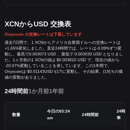
XCNからUSD 交換表
Onyxcoin の交換レートは下落しています
過去7日間で、1 XCNからアメリカ合衆国ドルへの交換レートは
+1.65%変化しました。直近24時間では、レートは-0.09%ずつ変
動し、最高で0.003073 USD 、最低で 0.003030 USD となりまし
た。1ヶ月前の1 XCNの値は $0.003810 USD で、現在の値から
-20.07%変動していることを表しています。この1年間で、
Onyxcoinは
-
$
0.01143
USD
\{17\に変動し、その結果、{19}％の価
値の変動がありました。
24時間前
1か月前
1年前
今日の03:24
24時
数量
24時間前
am
率