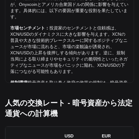
が、Onyxcoinとアメリカ合衆国ドルの関係に影響を与えてい
USDでのの価格動向は？
ます。具体的には、以下の要因が重要な役割を果たしていま
す。
過去7日間で、Onyxcoin（XCN）の交換レートは1.65%上昇
しました。 先月、Onyxcoin（XCN）の交換レートは、アメ
市場センチメント：
投資家のセンチメントと信頼感は、
リカ合衆国ドル（USD）に対して20.07%下落しました。
XCN/USDのダイナミクスに大きな影響を与えます。XCNの
普及や大きな技術的ブレークスルーに関するポジティブなニ
ュースが市場に流れると、市場の楽観論が誘発され、
XCN/USDの上昇を後押しする傾向があります。逆に、規制
当局による取り締まりやセキュリティの脆弱性といったネガ
ティブなニュースが市場をパニックに陥れ、XCN/USDの下
落につながる可能性もあります。
規制環境
暗号資産を取り巻く政府の政策や規制は、暗号資産
の普及に直接的な影響を及ぼし、その結果、米ドルのような
従来の通貨との相対的な価値が決まります。明確で支持的な
人気の交換レート - 暗号資産から法定
規制は、暗号資産に対する投資家の信頼を高め、その価値を
上昇させる可能性があります。逆に、曖昧な規制政策や厳し
通貨への計算機
すぎる規制政策は、暗号資産の発展を妨げ、その価値を下落
させる可能性があります。
経済指標：
インフレ率、金利、主要な経済成長指標など、‌法
USD
EUR
定通貨が発行されている国のマクロ経済要因は、‌法定通貨の