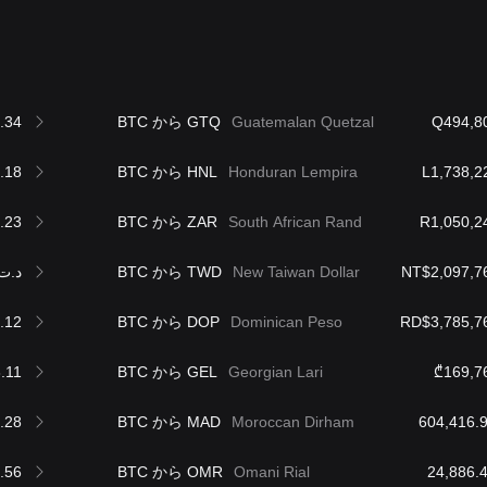
.34
BTC から GTQ
Guatemalan Quetzal
Q494,8
.18
BTC から HNL
Honduran Lempira
L1,738,2
.23
BTC から ZAR
South African Rand
R1,050,2
د.ت90,518.64
BTC から TWD
New Taiwan Dollar
NT$2,097,7
.12
BTC から DOP
Dominican Peso
RD$3,785,7
.11
BTC から GEL
Georgian Lari
₾169,7
.28
BTC から MAD
Moroccan Dirham
.56
BTC から OMR
Omani Rial