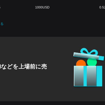
5
1000
USD
0.5
見る
GENなどを上場前に売