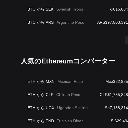
BTC から SEK
Swedish Krona
kr616,684
BTC から ARS
Argentine Peso
ARS$97,503,391
人気のEthereumコンバーター
ETH から MXN
Mexican Peso
Mex$32,935
ETH から CLP
Chilean Peso
CLP$1,755,848
ETH から UGX
Ugandan Shilling
Sh7,138,314
ETH から TND
Tunisian Dinar
5