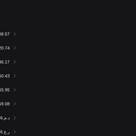
08.57
20.74
46.17
60.43
65.95
69.08
د.م.604,416.96
ر.ع.24,886.46