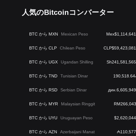
人気のBitcoinコンバーター
BTC から MXN
Mexican Peso
Mex$1,114,641
BTC から CLP
Chilean Peso
CLP$59,423,081
BTC から UGX
Ugandan Shilling
Sh241,581,565
BTC から TND
Tunisian Dinar
1
BTC から RSD
Serbian Dinar
дин.6,605,949
BTC から MYR
Malaysian Ringgit
RM266,043
BTC から UYU
Uruguayan Peso
$2,620,044
BTC から AZN
Azerbaijani Manat
₼110,577