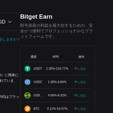
Bitget Earn
SD
暗号資産の利益を最大化するための、安
全かつ便利でプロフェッショナルなプラ
ットフォームです。
示しますか？
通貨
APR
操作
USDT
1.30
%
-
216.77
%
申し込む
SD）に簡単に
されていま
USDC
1.39
%
-
6.66
%
申し込む
USDGO
4.00
%
-
6.32
%
申し込む
 USDはプラッ
BTC
0.12
%
-
54.57
%
申し込む