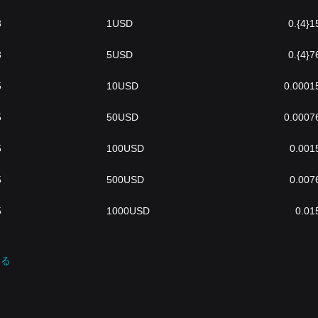
3
1
USD
0.{4}1
3
5
USD
0.{4}7
5
10
USD
0.0001
5
50
USD
0.0007
5
100
USD
0.001
5
500
USD
0.007
5
1000
USD
0.01
見る