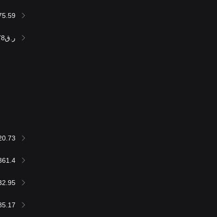
75.59
ر.ق237,058.78
20.73
361.4
32.95
85.17