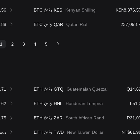
.56
BTC から KES
Kenyan Shilling
KSh8,376,5
.88
BTC から QAR
Qatari Rial
1
2
3
4
5
.71
ETH から GTQ
Guatemalan Quetzal
Q14,6
.62
ETH から HNL
Honduran Lempira
L51,
.75
ETH から ZAR
South African Rand
R31,0
د.ت,629.49
ETH から TWD
New Taiwan Dollar
NT$61,9