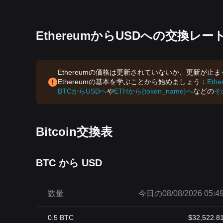
EthereumからUSDへの交換レー
Ethereumの価格は更新されていないか、更新が
Ethereumの基本を学ぶことから始めましょう：
Eth
BTCからUSDへ
や
ETHから{token_name}へ
などの
そ
Bitcoin交換表
BTC から USD
数量
今日の08/08/2026 05:4
0.5
BTC
$
32,522.8