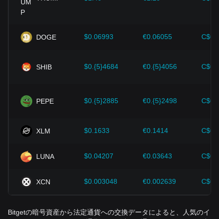
イギリスポンドでイーサリアムを購入できますか？
はい、対象ユーザーはBitget取引所で、対応している支払い
方法を利用してGBPでETHを購入できる場合があります。利
$0.06993
€0.06055
C$0.
DOGE
用可能状況、本人確認要件、支払い方法、手数料は、お客様
の所在地とアカウントのステータスによって異なります。
$0.{5}4684
€0.{5}4056
C$0.
SHIB
ETHをGBPに換算する際にどのような手数料がかか
りますか？
発生する可能性のある費用には、取引手数料、出金手数料、
$0.{5}2885
€0.{5}2498
C$0.
PEPE
決済処理手数料、ネットワーク手数料などがあります。正確
な金額は利用するサービスや取引方法によって異なるため、
換算を確定する前に手数料表をご確認ください。
$0.1633
€0.1414
C$0.
XLM
1 ETHはGBPでいくらですか？
1 ETHのGBP換算価値は常に変動しており、リアルタイムの
$0.04207
€0.03643
C$0.
LUNA
市場価格なしでは正確に提示できません。取引や換算を決定
する前に、Bitget Exchangeなどのリアルタイム価格ソース
$0.003048
€0.002639
C$0.
XCN
をご確認ください。
ETHをGBPに換金すると課税されますか？
Bitgetの暗号資産から法定通貨への交換データによると、人気のイ
場合によっては課税されます。英国では、状況や控除可能な