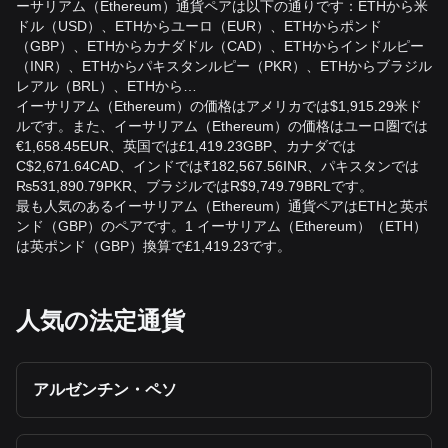
ーサリアム（Ethereum）通貨ペアは以下の通りです：ETHから米
費用によっては、ETHの売却または交換により課税対象とな
ドル（USD）、ETHからユーロ（EUR）、ETHからポンド
るキャピタルゲインが発生する可能性があります。取引の詳
（GBP）、ETHからカナダドル（CAD）、ETHからインドルピー
細な記録を保管し、個別のアドバイスについては英国の有資
（INR）、ETHからパキスタンルピー（PKR）、ETHからブラジル
格税務アドバイザーに相談してください。
レアル（BRL）、ETHから…
イーサリアム（Ethereum）の価格はアメリカでは$1,915.29米ド
ETHからGBPへの交換は良い投資ですか？
ルです。また、イーサリアム（Ethereum）の価格はユーロ圏では
ETHからGBPへの交換は、通貨および暗号資産市場での取引
€1,658.45EUR、英国では£1,419.23GBP、カナダでは
であり、確実な投資機会ではありません。ETHは非常に変動
C$2,671.64CAD、インドでは₹182,567.56INR、パキスタンでは
が大きく、急速に価値を失う可能性があります。ご自身のリ
₨531,890.79PKR、ブラジルではR$9,749.79BRLです。
スク許容度を考慮し、独自に調査したうえで、失っても困ら
最も人気のあるイーサリアム（Ethereum）通貨ペアはETHと英ポ
ない金額を超えて投資しないでください。
ンド（GBP）のペアです。1 イーサリアム（Ethereum）（ETH）
は英ポンド（GBP）換算で£1,419.23です。
人気の法定通貨
アルゼンチン・ペソ