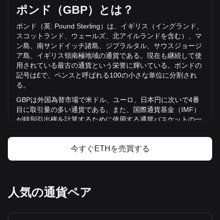
（Ethereum）の取引量は過去24時間で +61.07%
ポンド（
GBP
）とは？
(£1,781,589,783.54 GBP)変化しており、ETHの前日の取引
量は£2,917,372,488.73でした。
ポンド（英
: Pound Sterling
）は、イギリス（イングランド、
スコットランド、ウェールズ、北アイルランドを含む）、マ
ン島、南サンドイッチ諸島、ジブラルタル、サウスジョージ
Bitgetのイーサリアム（Ethereum）について
ア島、イギリス領南極地域の通貨である。現在も継続して使
の詳細情報
用されている最古の通貨という栄誉に輝いている。ポンドの
記号は
£
で、ペンスと呼ばれる
100
の小さな単位に分割され
Ethereumの価格
る。
Ethereumの価格予測
GBP
は外国為替市場で米ドル、ユーロ、日本円に次いで
4
番
Ethereum（ETH）とは
目に取引量の多い通貨である。また、国際通貨基金（
IMF
）
イーサリアム（Ethereum）の利益計算機
が特別引出権を計算するために使用する通貨バスケット
の一
部でもある。英国の中央銀行であるイングランド銀行は、ポ
ンドの発行と規制を担当している。イングランドとウェール
今すぐETHを売買する
ズではイングランド銀行が銀行券を発行しているが、スコッ
トランドと北アイルランドには独自の銀行券があり、イング
ランド銀行の管理下にはないが、英国全土で通用する。
SEK
の歴史とは？
人気の通貨ペア
ポンド」という言葉はラテン語の「
libra
」に由来し、天秤や
重さを表す。ポンド硬貨は
1489
年、ヘンリー
7
世の時代に初
めて導入された。
1694
年に設立されたイングランド銀行は、