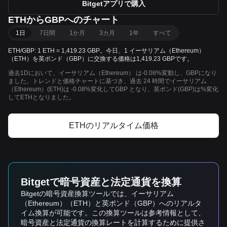
Bitgetアプリで購入
ETHからGBPへのチャート
1日
7日間
1か月
3カ月
1年
すべて
ETH/GBP: 1 ETH = 1,419.23 GBP。今日、1 イーサリアム（Ethereum）
（ETH）を英ポンド（GBP）に交換する価格は1,419.23 GBPです。
過去1Dにおいて、イーサリアム（Ethereum） は-0.08%変動し、GBPになり
ました。トレンドと価格チャートに基づき、過去 24 時間でイーサリアム
（Ethereum）(ETH)は -0.08%変化してGBP となり、英ポンド(GBP)は%変化
してETHとなりました。
ETHのリアルタイム価格
Bitgetで暗号資産と法定通貨を換算
Bitgetの暗号資産換算ツールでは、イーサリアム
（Ethereum）（ETH）と英ポンド（GBP）へのリアルタ
イム換算が可能です。この換算ツールは参考情報として、
暗号資産と法定通貨の換算レートを計算するために提供さ