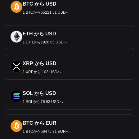
BTC から USD
その後まもなくポンド紙幣の発行を開始した。こ
れらのメモ
は当初は手書きだった。
1971
年に
10
進法が採用されるま
1 BTCから65221.51 USDへ
で、ポンドはシリングとペニーの複雑なシステムで運用され
ていた。英国は
1971
年、ポンドを通貨市場で自由に流通さ
せ、市場原理にその価値を委ねた。
2002
年にユーロが導入さ
ETH から USD
れたにもかかわらず、英国はポンドを自国通貨として維持す
1 ETHから1926.65 USDへ
ることを選択した。
SEK
の紙幣と硬貨
ポンドにはさまざまな額面がある。紙幣は
5
ポンド、
10
ポン
XRP から USD
ド、
20
ポンド、
50
ポンドが発行されており、耐久性を考慮し
1 XRPから1.03 USDへ
てポリマーに印刷されたものもある。硬貨は
1P
、
2P
、
5P
、
10P
、
20
P
、
50P
、
1
ポンド、
2
ポンドが鋳造されている。
クィッドとは何か？
SOL から USD
"Quid "
とは、イギリスで一般的に使われている俗語で、イギ
1 SOLから76.93 USDへ
リスの通貨である英ポンド（
GBP
）を指す。正確な由来は不
明だが、「何かに対する何か」を意味するラテン語のフレー
ズ「
quid pro quo
」に由来するという説が有力で、金融や法
BTC から EUR
律の文脈でよく使われる。また、ウィルトシャーのクィッド
ハンプトンにある王立造幣局に関連しているという、あまり
1 BTCから56475.31 EURへ
確証のない説もある。そのうちに、
"quid "
はイギリスの日常