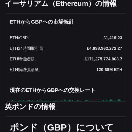
イーサリアム（Ethereum）の情報
ETHからGBPへの市場統計
ETH
/
GBP
:
£1,419.23
ETH24時間取引量
:
£4,698,962,272.27
ETH時価総額
:
£171,275,774,863.7
ETH循環供給量
:
120.68M
ETH
現在のETHからGBPへの交換レート
イーサリアム（Ethereum）>英ポンドへのレートは今週上昇
英ポンドの情報
中です
イーサリアム（Ethereum）の現在の市場価格は、ETHあた
り£1,419.23で、循環供給量は120,682,056 ETH、合計時価
ポンド（
GBP
）について
総額は£171,275,774,863.7 GBPです。イーサリアム