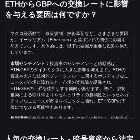
なります。
ETHからGBPへの交換レートに影響
を与える要因は何ですか？
ETH/GBPの史上最高値は？
GBPでの1 ETHの史上最高値は£3,670.72です。1 ETH/GBP
の価値が現在の史上最高値を超えるかどうかはまだわかりま
マクロ経済動向、政策規制、技術革新など、さまざまな要因
せん。
が、イーサリアム（Ethereum）と英ポンドの関係に影響を
GBPでのイーサリアム（Ethereum）の価格動向は？
与えています。具体的には、以下の要因が重要な役割を果た
しています。
過去7日間で、イーサリアム（Ethereum）（ETH）の交換レ
ートは4.09%上昇しました。 先月、イーサリアム
市場センチメント：
投資家のセンチメントと信頼感は、
（Ethereum）（ETH）の交換レートは、英ポンド（GBP）
ETH/GBPのダイナミクスに大きな影響を与えます。ETHの
に対して6.53%上昇しました。
普及や大きな技術的ブレークスルーに関するポジティブなニ
ュースが市場に流れると、市場の楽観論が誘発され、
ETHからGBPとはどういう意味ですか？
ETH/GBPの上昇を後押しする傾向があります。逆に、規制
ETHからGBPとは、イーサリアム（ETH）と英ポンド
当局による取り締まりやセキュリティの脆弱性といったネガ
（GBP）の為替レートを指します。特定の時点で1 ETHが何
ティブなニュースが市場をパニックに陥れ、ETH/GBPの下
ポンドの価値を持つかを示します。
落につながる可能性もあります。
ETHからGBPへの価格はどのように決まりますか？
規制環境
暗号資産を取り巻く政府の政策や規制は、暗号資産
の普及に直接的な影響を及ぼし、その結果、米ドルのような
ETHからGBPへの価格は、市場の需給、取引活動、イーサリ
従来の通貨との相対的な価値が決まります。明確で支持的な
アムネットワークの発展、投資家心理、マクロ経済状況、そ
人気の交換レート - 暗号資産から法定
規制は、暗号資産に対する投資家の信頼を高め、その価値を