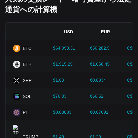
して英ポンドの価値の変動によって決まります。
上昇させる可能性があります。逆に、曖昧な規制政策や厳し
通貨への計算機
すぎる規制政策は、暗号資産の発展を妨げ、その価値を下落
ETHをGBPに換算するにはどうすればよいですか？
させる可能性があります。
ETHの数量に現在のETH-GBP為替レートを掛けます。たと
えば、1 ETHが2,000ポンドに相当する場合、手数料や価格
経済指標：
インフレ率、金利、主要な経済成長指標など、‌法
USD
EUR
変動を考慮しないと、0.5 ETHは約1,000ポンドに相当しま
定通貨が発行されている国のマクロ経済要因は、‌法定通貨の
す。
価値を決定する上で重要な役割を果たし、ETH/GBPの交換
レートに間接的に影響を与えます。例えば、高いインフレ率
$64,999.31
€56,282.9
C$90
BTC
現在のETHからGBPへのレートはどこで確認できま
は法定通貨に対する市場の信頼を低下させ、その結果、ヘッ
すか？
ジとしてビットコインなどの暗号資産に対する投資家の需要
が高まり、価格が上昇する可能性があります。
$1,915.29
€1,658.45
C$2,
ETH
最新のETHからGBPへのレートは、信頼できる暗号資産価格
トラッカー、金融情報サイト、またはBitget取引所で確認で
技術の進歩：
ブロックチェーン技術の継続的な開発と革新、
きます。暗号資産の価格は常に変動しているため、取引の直
$1.03
€0.8934
C$1.
XRP
そして拡張ソリューションやセキュリティの強化など、暗号
前にレートを確認してください。
資産エコシステムにおけるさまざまな改善が、ビットコイン
のような暗号資産の価値向上を強力に支えてきました。
ETHからGBPへのレートはなぜ頻繁に変動するので
$76.83
€66.52
C$10
SOL
すか？
投資家は間違った判断をしないためにも、こうした力学を理
解しなければなりません。これらの要因を考慮した上で、投
Ethereumはグローバル市場で24時間取引されています。
$0.08883
€0.07692
C$0.
PI
資家は今後のEthereumの価格変動を注意深く観察し、進化
GBP建ての価格は、買い圧力と売り圧力、市場ニュース、ネ
する市場に応じて投資戦略を調整する必要があります。
ットワークのアップグレード、規制、金利、そしてポンドの
価値の変動によって変化することがあります。
TRUMP
$1.49
€1.29
C$2.