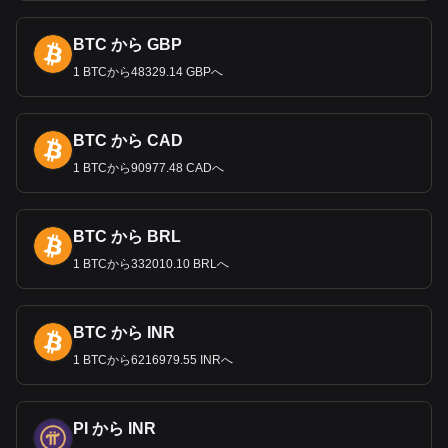
会話では
"pound "
と同義語
になり、アメ
リカのドルに対する
"bucks "
と同じようにインフォーマルに使われるようになっ
BTC から GBP
た。特に、この言葉は金額に関係なく単数形のままなの
1 BTCから48329.14 GBPへ
で、
"twenty quids "
ではなく、
"twenty quid "
と言うことにな
る。
なぜ英ポンドは米ドルより価値があ
BTC から CAD
るのか？
1 BTCから90977.48 CADへ
英ポンド（
GBP
）は、それぞれの経済力を直接反映するとい
うよりも、歴史的、経済的、市場的要因の組み合わせによ
り、米ドル（
USD
）よりも高い価値を持つことが多い。
BTC から BRL
2024
年
1
月現在、英ポンドは
1.25
米ドル以上の価値を維持
し、強さを見せ
続けている。この回復力は、
2007
年から
1 BTCから332010.10 BRLへ
2009
年の金融危機のような重要な出来事の後でも明らかで、
GBP
は
2.00
米ドル強でピークに達したが、その後
1.40-1.45
米ドルまで安定した。
2016
年の
Brexit
の影響はこの動きにさ
BTC から INR
らに影響を与え、
GBP
は
1.40-1.45
のレンジから
1.20-1.25
ま
1 BTCから6216979.55 INRへ
で急落し、
2022
年
9
月には
1.05
ドルという
30
年ぶりの安値に
達した。この傾向は英国と米国の相対的な経済状況を反映し
ており、英国はブレグジットによる困難に直面しているが、
米国経済は改善を見せている。
GBP
の
流通総額は
USD
よりは
PI から INR
るかに少なく、これが
GBP
の名目価値を高めている。