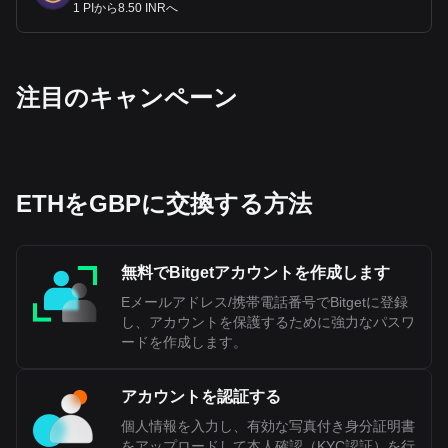
1 PIから8.50 INRへ
Bitgetの暗号資産から法定通貨への交換データによる
と、最も人気のあるイーサリアム（Ethereum）の通
貨ペアはETHからGBPで、イーサリアム
‌注目のキャンペーン
（Ethereum）の通貨コードはETHです。今すぐ暗号
資産計算機を使って、保有している暗号資産がGBP
にいくら換金できるか確認してみましょう。
ETHをGBPに交換する方法
無料でBitgetアカウントを作成します
Eメールアドレス/携帯電話番号でBitgetに登録
し、アカウントを保護するために強力なパスワ
ードを作成します。
アカウントを認証する
個人情報を入力し、有効な写真付き身分証明書
をアップロードして本人確認（KYC認証）を行