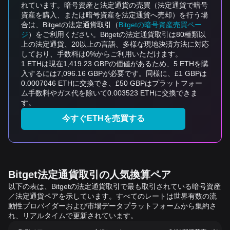
れています。暗号資産と法定通貨の売買（法定通貨で暗号
資産を購入、または暗号資産を法定通貨へ売却）を行う場
合は、Bitgetの法定通貨取引（
Bitgetの暗号資産売買ペー
ジ
）をご利用ください。Bitgetの法定通貨取引は80種類以
上の法定通貨、20以上の言語、多様な現地決済方法に対応
しており、手数料は0%からご利用いただけます。
1 ETHは現在1,419.23 GBPの価値があるため、5 ETHを購
入するには7,096.16 GBPが必要です。同様に、£1 GBPは
0.0007046 ETHに交換でき、£50 GBPはプラットフォー
ム手数料やガス代を除いて0.003523 ETHに交換できま
す。
今すぐETHを売買する
Bitget法定通貨取引の人気換算ペア
以下の表は、Bitgetの法定通貨取引で最も取引されている暗号資産
／法定通貨ペアを示しています。すべてのレートは世界有数の流
動性プロバイダーおよび市場データプラットフォームから集約さ
れ、リアルタイムで更新されています。