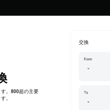
交換
From
換
す。800超の主要
To
ます。