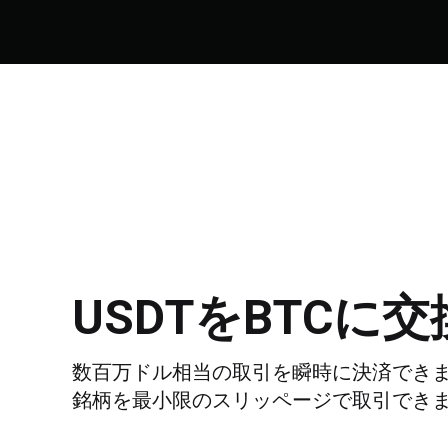
USDT
を
BTC
に交
数百万ドル相当の取引を瞬時に決済できま
銘柄を最小限のスリッページで取引でき