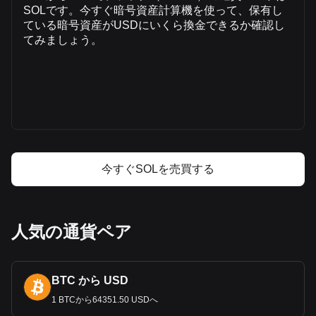
SOLです。今すぐ暗号資産計算機を使って、保有し
Bitgetのソラナ（Solana）についての詳細情報
ている暗号資産がUSDにいくら換金できるか確認し
てみましょう。
Solanaの価格
Solanaの価格予測
Solana（SOL）とは
ソラナ（Solana）の利益計算機
今すぐSOLを売買する
人気の通貨ペア
BTC から USD
1 BTCから64351.50 USDへ