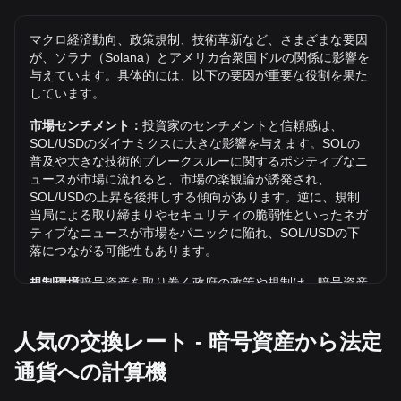
USDでの1 SOLの史上最高値は$294.33です。1 SOL/USDの
価値が現在の史上最高値を超えるかどうかはまだわかりませ
マクロ経済動向、政策規制、技術革新など、さまざまな要因
ん。
が、ソラナ（Solana）とアメリカ合衆国ドルの関係に影響を
USDでのソラナ（Solana）の価格動向は？
与えています。具体的には、以下の要因が重要な役割を果た
しています。
過去7日間で、ソラナ（Solana）（SOL）の交換レートは
2.32%上昇しました。 先月、ソラナ（Solana）（SOL）の
市場センチメント：
投資家のセンチメントと信頼感は、
交換レートは、アメリカ合衆国ドル（USD）に対して4.57%
SOL/USDのダイナミクスに大きな影響を与えます。SOLの
下落しました。
普及や大きな技術的ブレークスルーに関するポジティブなニ
ュースが市場に流れると、市場の楽観論が誘発され、
SOLからUSDとはどういう意味ですか？
SOL/USDの上昇を後押しする傾向があります。逆に、規制
SOLからUSDとは、SolanaのSOLトークンと米ドルとの為替
当局による取り締まりやセキュリティの脆弱性といったネガ
レートまたは換算を指します。
ティブなニュースが市場をパニックに陥れ、SOL/USDの下
落につながる可能性もあります。
SOLをUSDに換算するにはどうすればよいですか？
規制環境
暗号資産を取り巻く政府の政策や規制は、暗号資産
SOLの数量に現在のSOL/USD価格を掛けます。たとえば、1
の普及に直接的な影響を及ぼし、その結果、米ドルのような
SOLが100ドルの場合、手数料を差し引く前の2 SOLは約200
従来の通貨との相対的な価値が決まります。明確で支持的な
ドルです。
人気の交換レート - 暗号資産から法定
規制は、暗号資産に対する投資家の信頼を高め、その価値を
上昇させる可能性があります。逆に、曖昧な規制政策や厳し
現在のSOL/USD価格はどこで確認できますか？
通貨への計算機
すぎる規制政策は、暗号資産の発展を妨げ、その価値を下落
現在のSOL/USD価格は、信頼できる暗号資産価格追跡サイ
させる可能性があります。