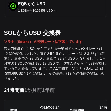
EQB から USD
1 EQBから$0.02858 USD へ
SOLからUSD 交換表
ソラナ（Solana） の交換レートは下落しています
過去7日間で、1 SOLからアメリカ合衆国ドルへの交換レートは
+2.32%変化しました。直近24時間では、レートは+2.31%ずつ変
動し、最高で74.97 USD 、最低で 72.74 USD となりました。1ヶ
月前の1 SOLの値は $78.17 USD で、現在の値から -4.57%変動し
ていることを表しています。この1年間で、ソラナ（Solana）は
-
$
99.68
USD
\{17\に変動し、その結果、{19}％の価値の変動があ
りました。
24時間前
1か月前
1年前
今日の06:24
24時
数量
24時間前