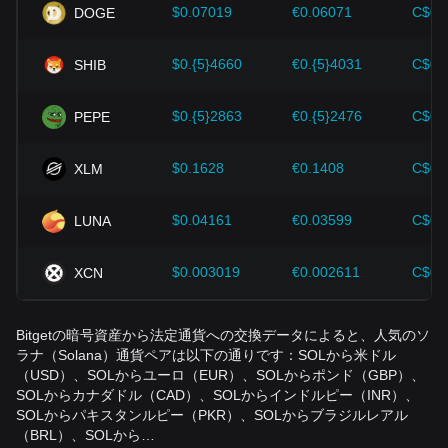
手数料、出金手数料、サービス手数料は含まれていません。
$0.07019
€0.06071
C$0.
DOGE
そのため、最終的な金額は多少異なる場合があります。
SOLの米ドル価格はどこでも同じですか？
$0.{5}4660
€0.{5}4031
C$0.
SHIB
必ずしもそうとは限りません。流動性、取引量、タイミン
グ、スプレッド、地域ごとの需要などにより、市場によって
$0.{5}2863
€0.{5}2476
C$0.
PEPE
価格がわずかに異なる場合があります。
SOLを直接USDに換金できますか？
$0.1628
€0.1408
C$0.
XLM
はい。一般的に、SOLは対応しているデジタル資産サービス
を通じて売却またはUSDに換金できますが、利用可能性、本
$0.04161
€0.03599
C$0.
LUNA
人確認要件、手数料、現地の規制が適用されます。
SOL対USDは良い投資指標ですか？
$0.003019
€0.002611
C$0.
XCN
SOL/USDは米ドルに対するSOLの価値を示しますが、それ
自体が売買の推奨を意味するものではありません。ボラティ
Bitgetの暗号資産から法定通貨への交換データによると、人気のソ
リティ、リスク許容度、そして独自の調査を考慮してくださ
ラナ（Solana）通貨ペアは以下の通りです：SOLから米ドル
い。
（USD）、SOLからユーロ（EUR）、SOLからポンド（GBP）、
SOLからカナダドル（CAD）、SOLからインドルピー（INR）、
SOLからパキスタンルピー（PKR）、SOLからブラジルレアル
（BRL）、SOLから…