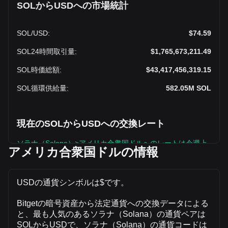
SOLからUSDへの市場統計
SOL
/
USD
:
$74.59
SOL24時間取引量
:
$1,765,673,211.49
SOL時価総額
:
$43,417,456,319.15
SOL循環供給量
:
582.05M
SOL
現在のSOLからUSDへの交換レート
ソラナ（Solana）>アメリカ合衆国ドルへのレートは今週上
アメリカ合衆国ドルの情報
昇中です
ソラナ（Solana）の現在の市場価格は、SOLあたり$74.59
で、循環供給量は582,051,300 SOL、合計時価総額は
USDの通貨シンボルは$です。
$43,417,456,319.15 USDです。ソラナ（Solana）の取引量
は過去24時間で +27.38% ($379,521,427.66 USD)変化して
Bitgetの暗号資産から法定通貨への交換データによる
おり、SOLの前日の取引量は$1,386,151,783.84でした。
と、最も人気のあるソラナ（Solana）の通貨ペアは
SOLからUSDで、ソラナ（Solana）の通貨コードは