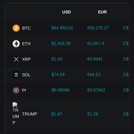
ト、ブロックチェーンデータプラットフォーム、またはデジ
タル資産市場で確認できます。
経済指標：
インフレ率、金利、主要な経済成長指標など、‌法
USD
EUR
定通貨が発行されている国のマクロ経済要因は、‌法定通貨の
SOLからUSDへの価格はなぜ変動するのですか？
価値を決定する上で重要な役割を果たし、SOL/USDの交換
レートに間接的に影響を与えます。例えば、高いインフレ率
価格は、需要と供給、市場心理、Solanaネットワークの活
$64,950.02
€56,175.27
C$90
BTC
は法定通貨に対する市場の信頼を低下させ、その結果、ヘッ
動、暗号資産市場全体の動向、経済状況、その他の市場要因
ジとしてビットコインなどの暗号資産に対する投資家の需要
によって変動します。
が高まり、価格が上昇する可能性があります。
$1,916.29
€1,657.4
C$2,
ETH
1 SOLは米ドルでいくらですか？
技術の進歩：
ブロックチェーン技術の継続的な開発と革新、
1 SOLの米ドルでの価値は、リアルタイムの市場価格によっ
$1.03
€0.8941
C$1.
XRP
そして拡張ソリューションやセキュリティの強化など、暗号
て異なります。暗号資産の価格は常に変動するため、最新の
資産エコシステムにおけるさまざまな改善が、ビットコイン
金額についてはリアルタイムの価格情報をご確認ください。
のような暗号資産の価値向上を強力に支えてきました。
$74.59
€64.52
C$10
SOL
100ドルは何SOLですか？
投資家は間違った判断をしないためにも、こうした力学を理
解しなければなりません。これらの要因を考慮した上で、投
$0.09090
€0.07862
C$0.
PI
100を現在のSOL/USD価格で割ります。たとえば、SOLの価
資家は今後のSolanaの価格変動を注意深く観察し、進化する
格が100ドルの場合、手数料を除くと100ドルは約1 SOLに相
市場に応じて投資戦略を調整する必要があります。
当します。
SOLからUSDへの換算には手数料が含まれています
TRUMP
$1.47
€1.28
C$2.
か？
表示される換算レートには通常、取引手数料、ネットワーク