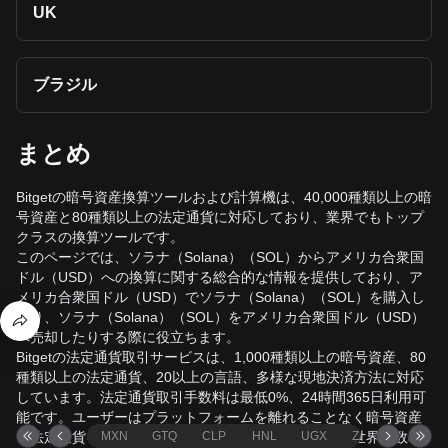
UK
ブラジル
まとめ
Bitgetの暗号資産換算ツールおよび計算機は、40,000種類以上の暗
号資産と80種類以上の法定通貨に対応しており、業界でもトップ
クラスの換算ツールです。
このページでは、ソラナ（Solana）（SOL）からアメリカ合衆国
ドル（USD）への換算に関する総合的な情報を提供しており、ア
メリカ合衆国ドル（USD）でソラナ（Solana）（SOL）を購入し
たり、ソラナ（Solana）（SOL）をアメリカ合衆国ドル（USD）
へ売却したりする際に役立ちます。
Bitgetの法定通貨取引サービスは、1,000種類以上の暗号資産、80
種類以上の法定通貨、20以上の言語、多様な現地決済方法に対応
しています。法定通貨取引手数料は最低0%、24時間365日利用可
能です。ユーザーはプラットフォームを離れることなく暗号資産
と法定通貨をスムーズに交換できます。換算データは世界有数の
MXN
GTQ
CLP
HNL
UGX
ZAR
TND