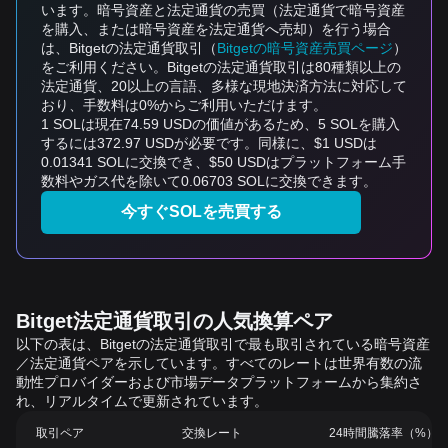
います。暗号資産と法定通貨の売買（法定通貨で暗号資産
を購入、または暗号資産を法定通貨へ売却）を行う場合
は、Bitgetの法定通貨取引（
Bitgetの暗号資産売買ページ
）
をご利用ください。Bitgetの法定通貨取引は80種類以上の
法定通貨、20以上の言語、多様な現地決済方法に対応して
おり、手数料は0%からご利用いただけます。
1 SOLは現在74.59 USDの価値があるため、5 SOLを購入
するには372.97 USDが必要です。同様に、$1 USDは
0.01341 SOLに交換でき、$50 USDはプラットフォーム手
数料やガス代を除いて0.06703 SOLに交換できます。
今すぐSOLを売買する
Bitget法定通貨取引の人気換算ペア
以下の表は、Bitgetの法定通貨取引で最も取引されている暗号資産
／法定通貨ペアを示しています。すべてのレートは世界有数の流
動性プロバイダーおよび市場データプラットフォームから集約さ
れ、リアルタイムで更新されています。
取引ペア
交換レート
24時間騰落率（%）