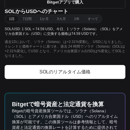
Bitgetアプリで購入
SOLからUSDへのチャート
1日
7日間
1か月
3カ月
1年
すべて
SOL/USD: 1 SOL = 74.59 USD。今日、1 ソラナ（Solana）（SOL）をアメ
リカ合衆国ドル（USD）に交換する価格は74.59 USDです。
過去1Dにおいて、ソラナ（Solana） は+2.31%変動し、USDになりました。
トレンドと価格チャートに基づき、過去 24 時間でソラナ（Solana）(SOL)は
+2.31%変化してUSD となり、アメリカ合衆国ドル(USD)は%変化してSOLと
なりました。
SOLのリアルタイム価格
Bitgetで暗号資産と法定通貨を換算
Bitgetの暗号資産換算ツールでは、ソラナ（Solana）
（SOL）とアメリカ合衆国ドル（USD）へのリアルタイム
換算が可能です。この換算ツールは参考情報として、暗号
資産と法定通貨の換算レートを計算するために提供されて