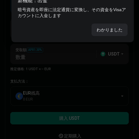
新機能：出金
Bitgetでクレジットカード/デビットカードを使
い暗号資産を簡単に売却する方法
暗号資産を即座に法定通貨に変換し、その資金をVisaア
カウントに入金します
Bitgetでクレジットカード/デビットカードを使
支払額
い暗号資産を簡単に売却する方法
EUR
わかりました
受取額
APR1.30%
USDT
推定価格:
1 USDT
≈
-- EUR
支払方法：
EUR残高
0 EUR
購入 USDT
定期購入