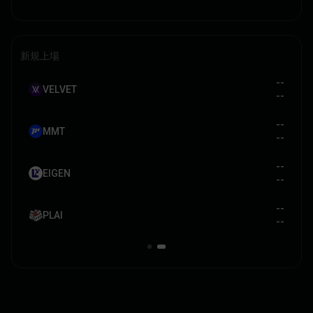
Visa/Mastercard
新規上場
--
--
VELVET
--
--
--
--
MMT
--
--
--
--
EIGEN
--
--
--
--
PLAI
--
--