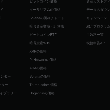
ド
ビットコイン価格
資産カストデ
ド
イーサリアムの価格
データのダウ
ド
Solanaの価格チャート
キャンペーン
暗号資産交換・計算機
紹介プログラ
ビットコインETF
手数料一覧
暗号資産Wiki
税務申告API
XRPの価格
Pi Networkの価格
ADAの価格
リセンター
Solanaの価格
センター
Trump coinの価格
イブラリー
Dogecoinの価格