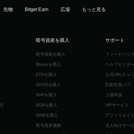
先物
Bitget Earn
広場
もっと見る
暗号資産を購入
サポート
暗号資産を購入
フィードバッ
Bitcoinを購入
ヘルプセンタ
ETHを購入
公式URLチェ
DOGEを購入
詐欺対策ハブ
XRPを購入
上場申請
引
BGBを購入
VIPサービス
SHIBを購入
アフィリエイ
暗号資産価格
法人向けサー