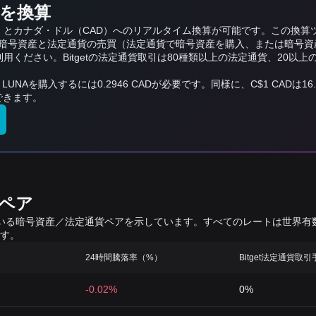
貨を換算
（LUNA）とカナダ・ドル（CAD）へのリアルタイム換算が可能です。この
号資産と法定通貨の売買（法定通貨で暗号資産を購入、または暗号資産を
利用ください。Bitgetの法定通貨取引は80種類以上の法定通貨、20
5 LUNAを購入するには0.2946 CADが必要です。同様に、C$1 CADは1
換できます。
算ペア
れている暗号資産／法定通貨ペアを示しています。すべてのレートは世界
す。
24時間騰落率（%）
Bitget法定通貨取
-0.02%
0%