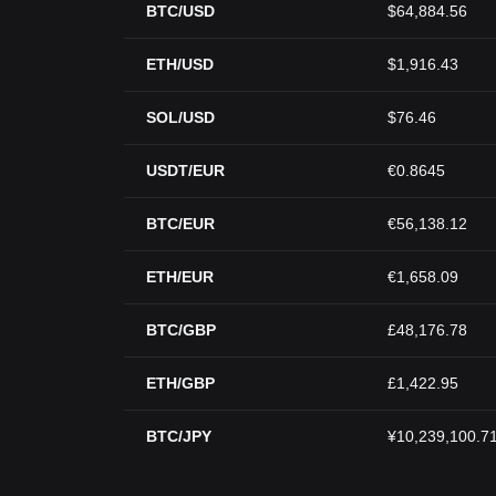
BTC/USD
$64,884.56
ETH/USD
$1,916.43
SOL/USD
$76.46
USDT/EUR
€0.8645
BTC/EUR
€56,138.12
ETH/EUR
€1,658.09
BTC/GBP
£48,176.78
ETH/GBP
£1,422.95
BTC/JPY
¥10,239,100.7