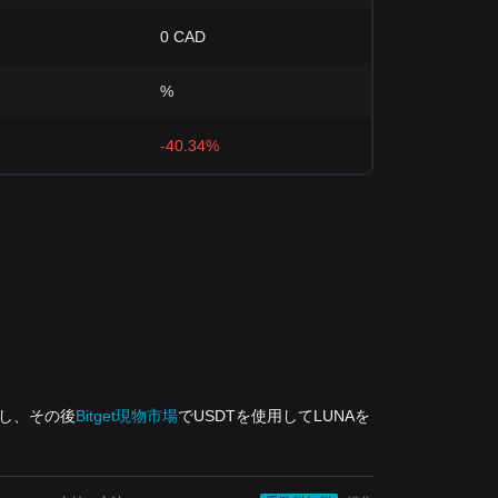
0 CAD
%
-40.34%
入し、その後
Bitget現物市場
でUSDTを使用してLUNAを