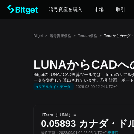
暗号資産を購入
市場
取引
Bitget
>
暗号資産価格
>
Terraの価格
>
Terraからカナダ
LUNAからCAD
BitgetのLUNA / CAD換算ツールでは、Ter
ータを集約して算出されています。取引計画、ポート
リアルタイムデータ
·
2026-08-09 12:24 UTC+0
1Terra（LUNA）＝
0.05893
カナダ・ド
最終更新：2023/09/01 02:23:05
(UTC+0)
更新