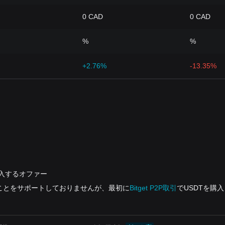
0 CAD
0 CAD
%
%
+2.76%
-13.35%
）を購入するオファー
ることをサポートしておりませんが、最初に
Bitget P2P取引
でUSDTを購