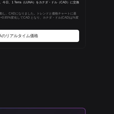
93 CAD。今日、1 Terra（LUNA）をカナダ・ドル（CAD）に交換
85%変動し、CADになりました。トレンドと価格チャートに基
)は +0.85%変化してCAD となり、カナダ・ドル(CAD)は%変
NAのリアルタイム価格