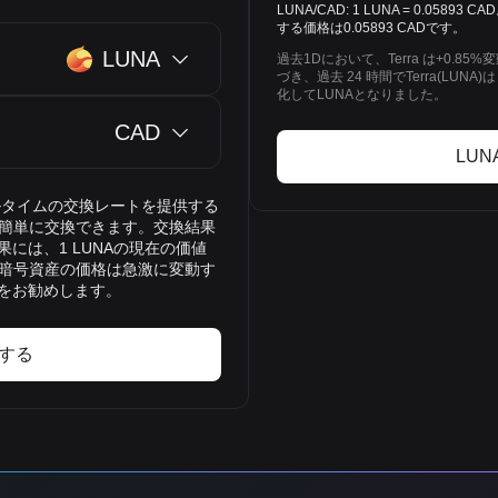
LUNA/CAD: 1 LUNA = 0.058
する価格は0.05893 CADです。
LUNA
過去1Dにおいて、Terra は+0.
づき、過去 24 時間でTerra(LUNA
化してLUNAとなりました。
CAD
LU
リアルタイムの交換レートを提供する
）に簡単に交換できます。交換結果
には、1 LUNAの現在の価値
す。暗号資産の価格は急激に変動す
をお勧めします。
買する