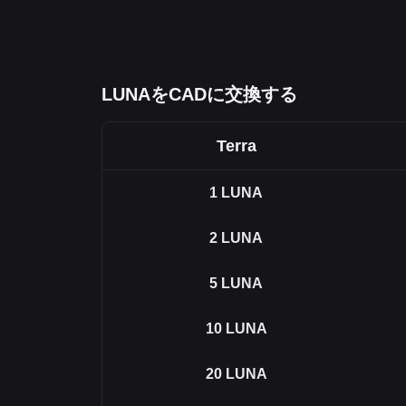
LUNAをCADに交換する
Terra
1
LUNA
2
LUNA
5
LUNA
10
LUNA
20
LUNA