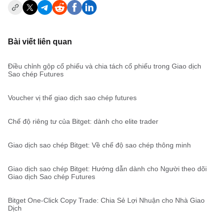
Bài viết liên quan
Điều chỉnh gộp cổ phiếu và chia tách cổ phiếu trong Giao dịch
Sao chép Futures
Voucher vị thế giao dịch sao chép futures
Chế độ riêng tư của Bitget: dành cho elite trader
Giao dịch sao chép Bitget: Về chế độ sao chép thông minh
Giao dịch sao chép Bitget: Hướng dẫn dành cho Người theo dõi
Giao dịch Sao chép Futures
Bitget One-Click Copy Trade: Chia Sẻ Lợi Nhuận cho Nhà Giao
Dịch