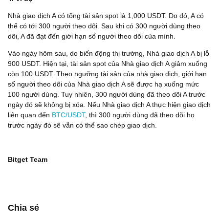
Nhà giao dịch A có tổng tài sản spot là 1,000 USDT. Do đó, A có
thể có tới 300 người theo dõi. Sau khi có 300 người dùng theo
dõi, A đã đạt đến giới hạn số người theo dõi của mình.
Vào ngày hôm sau, do biến động thị trường, Nhà giao dịch A bị lỗ
900 USDT. Hiện tại, tài sản spot của Nhà giao dịch A giảm xuống
còn 100 USDT. Theo ngưỡng tài sản của nhà giao dịch, giới hạn
số người theo dõi của Nhà giao dịch A sẽ được hạ xuống mức
100 người dùng. Tuy nhiên, 300 người dùng đã theo dõi A trước
ngày đó sẽ không bị xóa. Nếu Nhà giao dịch A thực hiện giao dịch
liên quan đến
BTC/USDT
, thì 300 người dùng đã theo dõi họ
trước ngày đó sẽ vẫn có thể sao chép giao dịch.
Bitget Team
‌Chia sẻ