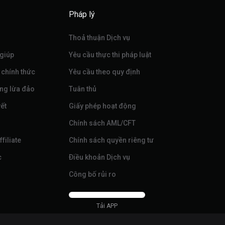
Pháp lý
Thoả thuận Dịch vụ
 giúp
Yêu cầu thực thi pháp luật
 chính thức
Yêu cầu theo quy định
ng lừa đảo
Tuân thủ
ết
Giấy phép hoạt động
Chính sách AML/CFT
filiate
Chính sách quyền riêng tư
c
Điều khoản Dịch vụ
Công bố rủi ro
Tải APP