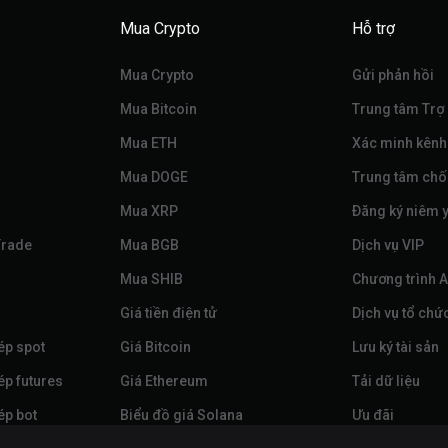
Mua Crypto
Hỗ trợ
Mua Crypto
Gửi phản hồi
Mua Bitcoin
Trung tâm Trợ
Mua ETH
Xác minh kênh
Mua DOGE
Trung tâm chố
Mua XRP
Đăng ký niêm y
Trade
Mua BGB
Dịch vụ VIP
Mua SHIB
Chương trình Af
Giá tiền điện tử
Dịch vụ tổ chứ
ép spot
Giá Bitcoin
Lưu ký tài sản
ép futures
Giá Ethereum
Tải dữ liệu
ép bot
Biểu đồ giá Solana
Ưu đãi