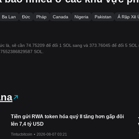
Ba Lan
Đức
Pháp
Canada
Nigeria
Pakistan
Ả Rập Xê 
. Tức là, sẽ cần 74.75209 để đổi 1 SOL sang và 373.76045 để đổi 5 SOL
377552386829587 SOL.
ana
Tiền gửi RWA token hóa quý II tăng hơn gấp đôi
lên 7,4 tỷ USD
Tintucbitcoin
•
2026-08-07 03:21