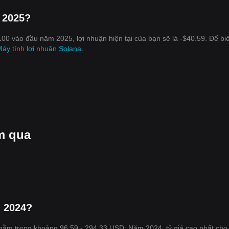
 2025?
100 vào đầu năm 2025, lợi nhuận hiện tại của bạn sẽ là -$40.59. Để bi
áy tính lợi nhuận Solana
.
m qua
m 2024?
4 nằm trong khoảng 96.59 - 294.33 USD; Năm 2024, tỷ giá cao nhất ch