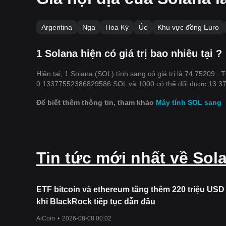
Argentina
Nga
Hoa Kỳ
Úc
Khu vực đồng Euro
1 Solana hiện có giá trị bao nhiêu tại ?
Hiện tại, 1 Solana (SOL) tính sang có giá trị là 74.75209 
0.13377552386829586 SOL và 1000 có thể đổi được 13.
Để biết thêm thông tin, tham khảo
Máy tính SOL sang
Tin tức mới nhất về Sol
ETF bitcoin và ethereum tăng thêm 220 triệu USD
khi BlackRock tiếp tục dẫn đầu
AiCoin
•
2026-08-08 00:02