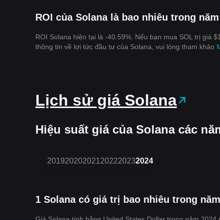
ROI của Solana là bao nhiêu trong năm
ROI Solana hiện tại là -40.59%. Nếu bạn mua SOL trị giá $
thông tin về lợi tức đầu tư của Solana, vui lòng tham khảo
M
Lịch sử giá Solana
Hiệu suất giá của Solana các nă
2019
2020
2021
2022
2023
2024
1 Solana có giá trị bao nhiêu trong nă
Giá Solana tính bằng United States Dollar trong năm 202