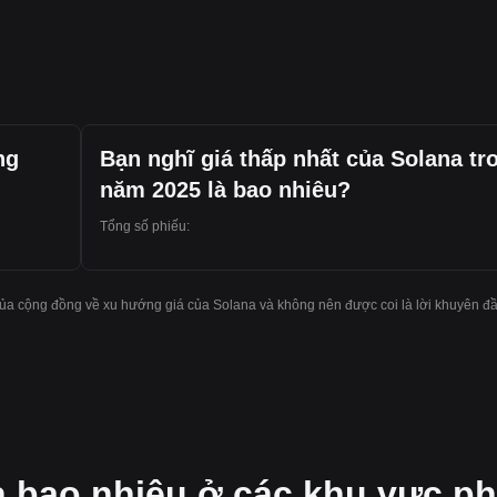
ng
Bạn nghĩ giá thấp nhất của Solana tr
năm 2025 là bao nhiêu?
Tổng số phiếu:
ủa cộng đồng về xu hướng giá của Solana và không nên được coi là lời khuyên đầ
à bao nhiêu ở các khu vực ph