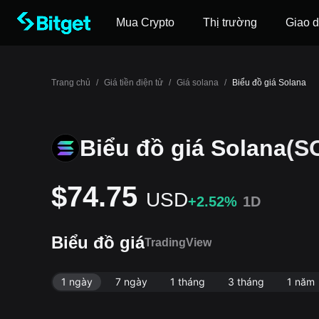
Mua Crypto
Thị trường
Giao d
Trang chủ
/
Giá tiền điện tử
/
Giá solana
/
Biểu đồ giá Solana
Biểu đồ giá Solana
(S
$74.75
USD
+2.52%
1D
Biểu đồ giá
TradingView
1 ngày
7 ngày
1 tháng
3 tháng
1 năm