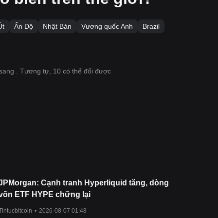
Út
Ấn Độ
Nhật Bản
Vương quốc Anh
Brazil
 sang . Tương tự, 10 có thể đổi được
JPMorgan: Cạnh tranh Hyperliquid tăng, dòng
vốn ETF HYPE chững lại
Tintucbitcoin
•
2026-08-07 01:48