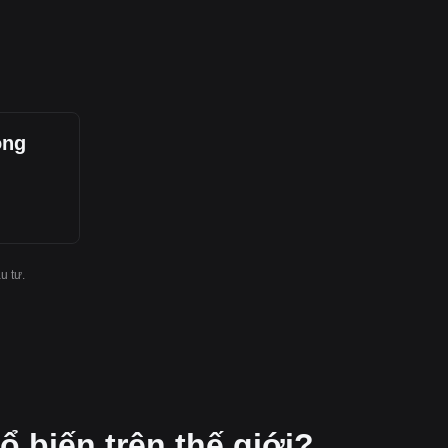
ong
u tư.
ổ biến trên thế giới?