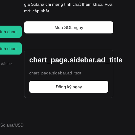
giá Solana chỉ mang tính chất tham khảo. Vừa
mới cập nhật.
Mua SOL ngay
ình chọn
ình chọn
chart_page.sidebar.ad_title
 đầu tư.
chart_page.sidebar.ad_text
Đăng ký ngay
o Solana/USD