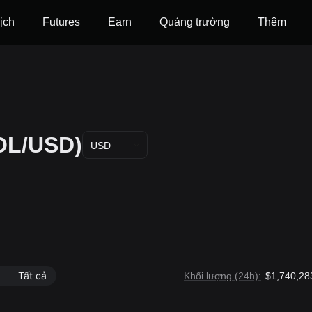
ịch
Futures
‌Earn
Quảng trường
Thêm
OL/USD)
USD
Tất cả
Khối lượng (24h):
$1,740,28