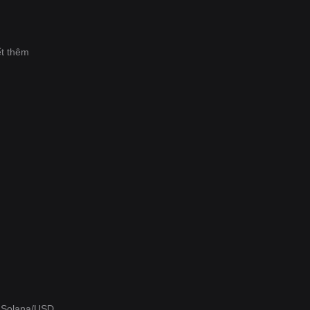
ết thêm
o Solana/USD