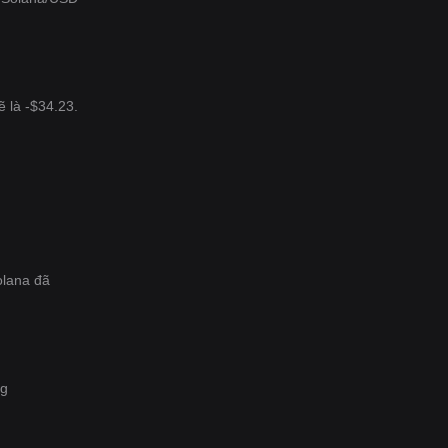
 là -$34.23.
olana đã
ng