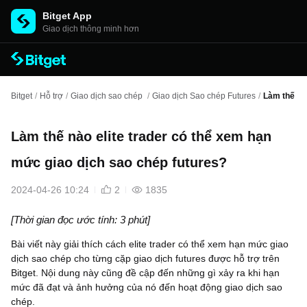
Bitget App
Giao dịch thông minh hơn
Bitget
/
Hỗ trợ
/
Giao dịch sao chép
/
Giao dịch Sao chép Futures
/
Làm thế nà
Làm thế nào elite trader có thể xem hạn
mức giao dịch sao chép futures?
2024-04-26 10:24
2
1835
[Thời gian đọc ước tính: 3 phút]
Bài viết này giải thích cách elite trader có thể xem hạn mức giao
dịch sao chép cho từng cặp giao dịch futures được hỗ trợ trên
Bitget. Nội dung này cũng đề cập đến những gì xảy ra khi hạn
mức đã đạt và ảnh hưởng của nó đến hoạt động giao dịch sao
chép.