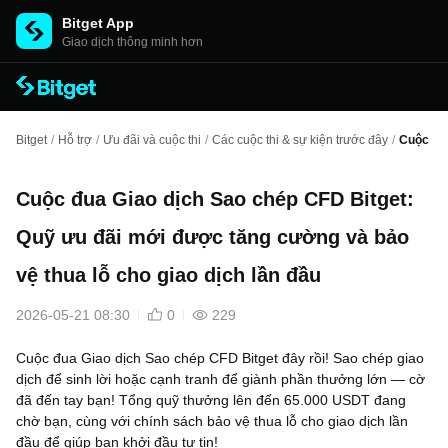
Bitget App
Giao dịch thông minh hơn
Bitget
/
Hỗ trợ
/
Ưu đãi và cuộc thi
/
Các cuộc thi & sự kiện trước đây
/
Cuộc đua
Cuộc đua Giao dịch Sao chép CFD Bitget:
Quỹ ưu đãi mới được tăng cường và bảo
vệ thua lỗ cho giao dịch lần đầu
2026-05-21 08:30
0
229
Cuộc đua Giao dịch Sao chép CFD Bitget đây rồi! Sao chép giao
dịch để sinh lời hoặc cạnh tranh để giành phần thưởng lớn — cờ
đã đến tay bạn! Tổng quỹ thưởng lên đến 65.000 USDT đang
chờ bạn, cùng với chính sách bảo vệ thua lỗ cho giao dịch lần
đầu để giúp bạn khởi đầu tự tin!