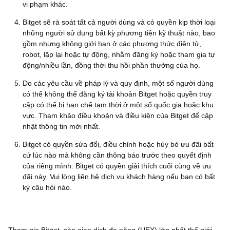
vi phạm khác.
Bitget sẽ rà soát tất cả người dùng và có quyền kịp thời loại
những người sử dụng bất kỳ phương tiện kỹ thuật nào, bao
gồm nhưng không giới hạn ở các phương thức điện tử,
robot, lặp lại hoặc tự động, nhằm đăng ký hoặc tham gia tự
động/nhiều lần, đồng thời thu hồi phần thưởng của họ.
Do các yêu cầu về pháp lý và quy định, một số người dùng
có thể không thể đăng ký tài khoản Bitget hoặc quyền truy
cập có thể bị hạn chế tạm thời ở một số quốc gia hoặc khu
vực. Tham khảo điều khoản và điều kiện của Bitget để cập
nhật thông tin mới nhất.
Bitget có quyền sửa đổi, điều chỉnh hoặc hủy bỏ ưu đãi bất
cứ lúc nào mà không cần thông báo trước theo quyết định
của riêng mình. Bitget có quyền giải thích cuối cùng về ưu
đãi này. Vui lòng liên hệ dịch vụ khách hàng nếu bạn có bất
kỳ câu hỏi nào.