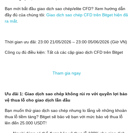
Bạn mới bắt đầu giao dịch sao chép/elite CFD? Xem hướng dẫn
đầy đủ của chúng tôi:
Giao dịch sao chép CFD trên Bitget hiện đã
ra mắt
.
Thời gian ưu đãi: 23:00 21/05/2026 – 23:00 05/06/2026 (Giờ VN)
Công cụ đủ điều kiện: Tất cả các cặp giao dịch CFD trên Bitget
Tham gia ngay
Ưu đãi 1: Giao dịch sao chép không rủi ro với quyền lợi bảo
vệ thua lỗ cho giao dịch lần đầu
Bạn muốn thử giao dịch sao chép nhưng lo lắng về những khoản
thua lỗ tiềm tàng? Bitget sẽ bảo vệ bạn với mức bảo vệ thua lỗ
lên đến 25.000 USDT!