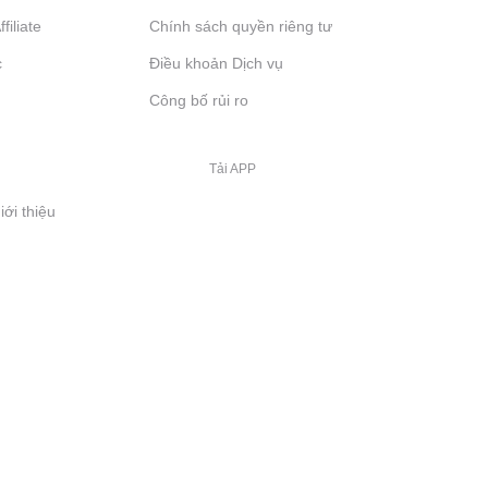
filiate
Chính sách quyền riêng tư
c
Điều khoản Dịch vụ
Công bố rủi ro
Tải APP
iới thiệu