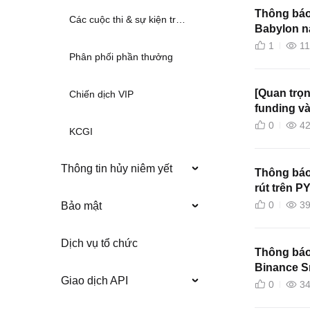
Thông báo
Các cuộc thi & sự kiện trước đây
Babylon nạ
1
1
Phân phối phần thưởng
[Quan trọn
Chiến dịch VIP
funding và 
vĩnh cửu
0
4
KCGI
Thông tin hủy niêm yết
Thông báo
rút trên 
0
3
Bảo mật
Dịch vụ tổ chức
Thông báo
Binance S
Giao dịch API
0
3