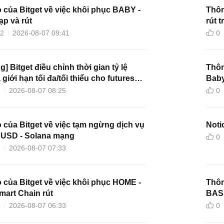
 của Bitget về việc khôi phục BABY -
Thôn
p và rút
rút 
12
2026-08-07 09:41
0
g] Bitget điều chỉnh thời gian tỷ lệ
Thôn
giới hạn tối đa/tối thiểu cho futures
Baby
 ACEUSDT
2
2026-08-07 08:25
0
 của Bitget về việc tạm ngừng dịch vụ
Noti
PYUSD - Solana mạng
0
9
2026-08-07 07:33
 của Bitget về việc khôi phục HOME -
Thôn
mart Chain rút
BASE
4
2026-08-07 06:33
0