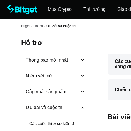
Mua Crypto
Thị trường
Giao d
Bitget
/
Hỗ trợ
/
Ưu đãi và cuộc thi
Hỗ trợ
Thông báo mới nhất
Các cuộ
đang di
Niêm yết mới
Chiến d
Cập nhật sản phẩm
Ưu đãi và cuộc thi
Bài vi
Các cuộc thi & sự kiện đang diễn ra