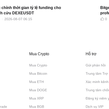
u chỉnh thời gian tỷ lệ funding cho
Bitg
ĩnh cửu DEXEUSDT
prof
6
2026-08-07 06:15
0
Mua Crypto
Hỗ trợ
Mua Crypto
Gửi phản hồi
Mua Bitcoin
Trung tâm Trợ 
Mua ETH
Xác minh kênh
Mua DOGE
Trung tâm chố
Mua XRP
Đăng ký niêm 
Trade
Mua BGB
Dịch vụ VIP