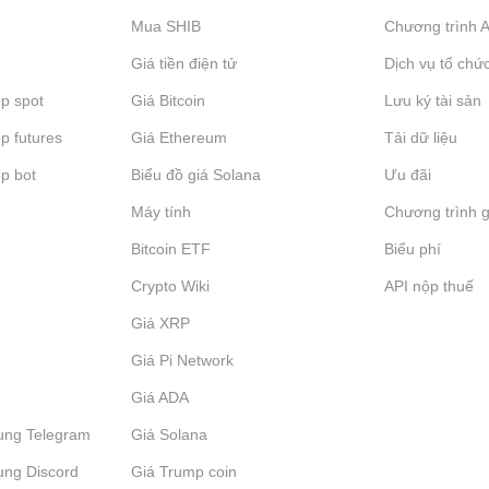
Mua SHIB
Chương trình Af
Giá tiền điện tử
Dịch vụ tổ chứ
p spot
Giá Bitcoin
Lưu ký tài sản
p futures
Giá Ethereum
Tải dữ liệu
p bot
Biểu đồ giá Solana
Ưu đãi
Máy tính
Chương trình g
Bitcoin ETF
Biểu phí
Crypto Wiki
API nộp thuế
Giá XRP
Giá Pi Network
Giá ADA
ụng Telegram
Giá Solana
ụng Discord
Giá Trump coin