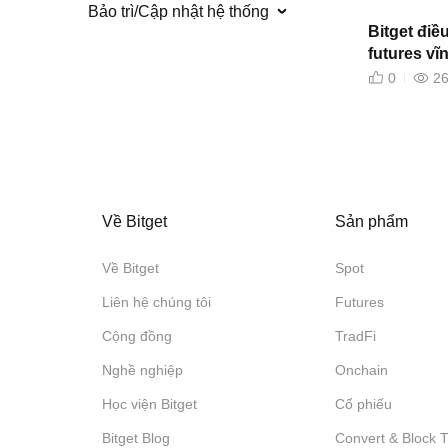
Bảo trì/Cập nhật hệ thống
Bitget điề
futures v
0
2
Về Bitget
Sản phẩm
Về Bitget
Spot
Liên hệ chúng tôi
Futures
Cộng đồng
TradFi
Nghề nghiệp
Onchain
Học viện Bitget
Cổ phiếu
Bitget Blog
Convert & Block 