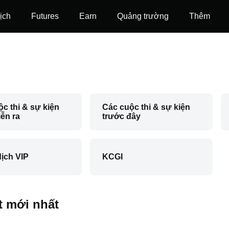
ịch
Futures
‌Earn
Quảng trường
Thêm
c thi & sự kiện
Các cuộc thi & sự kiện
ễn ra
trước đây
ịch VIP
KCGI
ết mới nhất