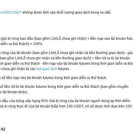
n
USDCUSDT
không được tính vào khối lượng giao dịch trong ưu đãi.
 (giá trị ròng ban đầu (bao gồm Lời/Lỗ chưa ghi nhận) + tiền nạp vào tài khoản futu
n diễn ra thử thách) × 100%
rị ròng của tài khoản (bao gồm Lời/Lỗ chưa ghi nhận và tiền thưởng giao dịch) - giá 
bao gồm Lời/Lỗ chưa ghi nhận và tiền thưởng giao dịch) + tiền rút ra từ tài khoản
hời gian diễn ra thử thách - tiền nạp vào tài khoản futures trong thời gian diễn ra thử
ỗ chưa ghi nhận từ các
bot giao dịch
futures
 số tiền nạp vào tài khoản futures trong thời gian diễn ra thử thách.
số tiền rút từ tài khoản futures trong thời gian diễn ra thử thách (bao gồm chuyển
 tài khoản khác).
an đầu của bảng xếp hạng ROI: Giá trị ròng của tài khoản người dùng tại thời điểm
iá trị ròng thực tế của tài khoản thấp hơn 100 USDT, nó sẽ được tính dựa trên 100
 ký