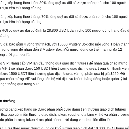
ảng xếp hạng theo tuần: 30% tổng quỹ ưu đãi sẽ được phân phối cho 100 người
 dựa trên thứ hạng của họ.
ảng xếp hạng theo tháng: 70% tổng quỹ ưu đãi sẽ được phân phối cho 100 người
 dựa trên thứ hạng của họ.
 ROI có quỹ ưu đãi cố định là 28,800 USDT, dành cho 100 người dùng hàng đầu 
của họ.
Ưu đãi bao gồm 4 vòng thử thách, với 15000 Mystery Box cho mỗi vòng. Hoàn thàn
ụ trong vòng để nhận đến 3 Mystery Box. Mỗi người dùng có thể nhận tối đa 12
ong thời gian ưu đãi.
 VIP: Nâng cấp VIP lần đầu thông qua giao dịch futures để nhận quà chào mừng
n VIP 1 sẽ nhận được 150 USDT tiền thưởng giao dịch futures, trong khi thành viên
được 1500 USDT tiền thưởng giao dịch futures và một phần quà trị giá $250. Để
uà chào mừng VIP, vui lòng liên hệ với dịch vụ khách hàng riêng hoặc quản lý tài
bạn thông qua trang VIP.
ần thưởng
hưởng bảng xếp hạng sẽ được phân phối dưới dạng tiền thưởng giao dịch futures
Box bao gồm tiền thưởng giao dịch, token, voucher gia tăng vị thế và phần thưởn
g đó phần thưởng token được phát hành dưới dạng voucher tiền điện tử.
 futures theo ngày: Người dùng có khối lượng giao dịch đạt 10,000 USDT trong m