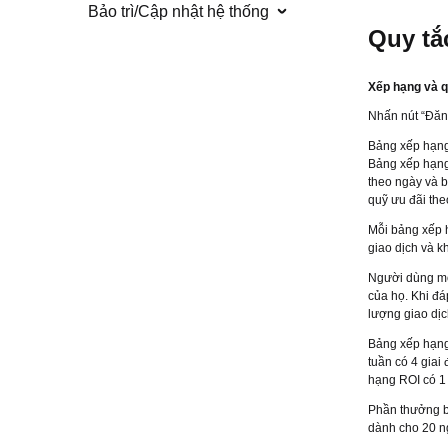
Bảo trì/Cập nhật hệ thống
Quy tắ
Xếp hạng và q
Nhấn nút “Đăng
Bảng xếp hạng
Bảng xếp hạng
theo ngày và b
quỹ ưu đãi the
Mỗi bảng xếp 
giao dịch và k
Người dùng mớ
của họ. Khi đá
lượng giao dị
Bảng xếp hạng 
tuần có 4 giai
hạng ROI có 1 
Phần thưởng b
dành cho 20 n