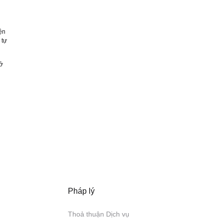
ện
 tự
 ở
Pháp lý
Thoả thuận Dịch vụ