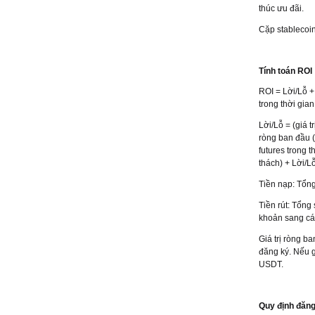
thúc ưu đãi.
Cặp stablecoi
Tính toán ROI
ROI = Lời/Lỗ +
trong thời gia
Lời/Lỗ = (giá t
ròng ban đầu (
futures trong t
thách) + Lời/L
‌Tiền nạp: Tổng
Tiền rút: Tổng 
khoản sang các
Giá trị ròng b
đăng ký. Nếu g
USDT.
Quy định đăng