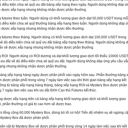
đủ điều kiện chia sẻ quỹ ưu đãi bảng xếp hạng theo ngày. Người dùng không đáp ứ
ẽ được xếp hạng nhưng không nhận được phần thưởng.
futures theo tuần: Người dùng có khối lượng giao dịch đạt 50,000 USDT trong mỗ
đủ điều kiện chia sẻ quỹ thưởng bảng xếp hạng theo tuần. Người dùng không đáp 
ẽ được xếp hạng nhưng không nhận được tiền thưởng.
 futures theo tháng: Người dùng có khối lượng giao dịch đạt 100,000 USDT trong
sẽ đủ điều kiện chia sẻ quỹ ưu đãi bảng xếp hạng theo tháng. Người dùng không 
ẫn sẽ được xếp hạng nhưng không nhận được phần thưởng.
 ROI: Người dùng có ROI dương và đạt khối lượng giao dịch tối thiểu 10000 USD
n ưu đãi sẽ đủ điều kiện chia sẻ quỹ ưu đãi. Người dùng không đáp ứng yêu cầu vẫ
hạng nhưng không nhận được phần thưởng.
ảng xếp hạng hàng ngày được phân phối vào ngày hôm sau. Phần thưởng bảng 
 được phân phối trong vòng 7 ngày làm việc sau khi thời gian bảng xếp hạng kết
ưởng từ bảng xếp hạng hàng tháng, bảng xếp hạng ROI và Mystery Box được phân
g 7 ngày làm việc sau khi ưu đãi BXH Cao thủ Futures kết thúc.
g được xếp hạng trên cả bảng xếp hạng khối lượng giao dịch và khối lượng giao
, phần thưởng có giá trị cao hơn sẽ được trao.
m tổng cộng 60,000 Mystery Box, đừng bỏ lỡ cơ hội! Tiến độ nhiệm vụ sẽ ngừng c
ả Mystery Box đã được phân phối.
ện vật từ Mystery Box sẽ được phân phối trong vòng 14 ngày làm việc sau khi kết