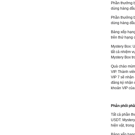
Phần thưởng b
dùng hàng đầu
Phần thưởng b
dùng hàng đầu
Bảng xếp hạng
trên thứ hạng 
Mystery Box: 
tất cả nhiệm v
Mystery Box tr
Quà chào mừng
VIP. Thành viê
VIP 7 sẽ nhận 
đăng ký nhận q
khoản VIP của 
Phân phối ph
Tất cả phần t
USDT. Mystery 
hiện vật, tron
Bảng xếp hạng