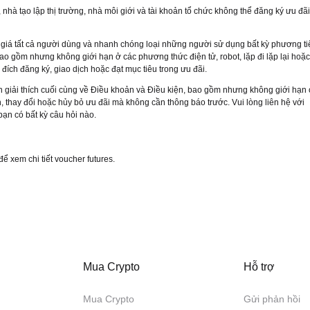
 nhà tạo lập thị trường, nhà môi giới và tài khoản tổ chức không thể đăng ký ưu đãi
 giá tất cả người dùng và nhanh chóng loại những người sử dụng bất kỳ phương ti
bao gồm nhưng không giới hạn ở các phương thức điện tử, robot, lặp đi lặp lại hoặc
đích đăng ký, giao dịch hoặc đạt mục tiêu trong ưu đãi.
n giải thích cuối cùng về Điều khoản và Điều kiện, bao gồm nhưng không giới hạn
h, thay đổi hoặc hủy bỏ ưu đãi mà không cần thông báo trước. Vui lòng liên hệ với
bạn có bất kỳ câu hỏi nào.
để xem chi tiết voucher futures.
Mua Crypto
Hỗ trợ
Mua Crypto
Gửi phản hồi