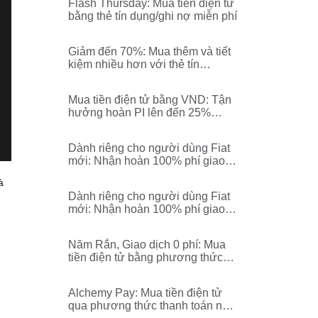
Flash Thursday: Mua tiền điện tử
bằng thẻ tín dụng/ghi nợ miễn phí
Giảm đến 70%: Mua thêm và tiết
kiệm nhiều hơn với thẻ tín
dụng/thẻ ghi nợ!
Mua tiền điện tử bằng VND: Tận
hưởng hoàn PI lên đến 25%
thông qua chuyển đổi fiat!
Dành riêng cho người dùng Fiat
mới: Nhận hoàn 100% phí giao
dịch bằng BGB!
à
Dành riêng cho người dùng Fiat
mới: Nhận hoàn 100% phí giao
dịch bằng USDT!
Năm Rắn, Giao dịch 0 phí: Mua
tiền điện tử bằng phương thức
thanh toán nội địa thông qua
Alchemy Pay!
Alchemy Pay: Mua tiền điện tử
qua phương thức thanh toán nội