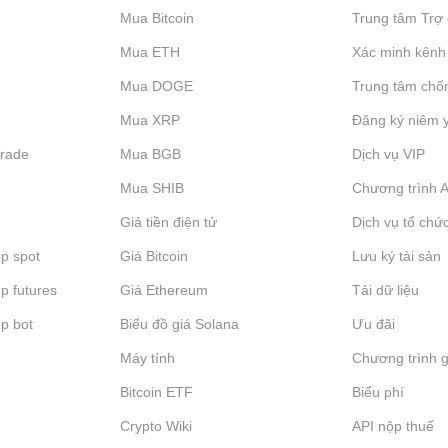
Mua Bitcoin
Trung tâm Trợ 
Mua ETH
Xác minh kênh
Mua DOGE
Trung tâm chố
Mua XRP
Đăng ký niêm 
Trade
Mua BGB
Dịch vụ VIP
Mua SHIB
Chương trình Af
Giá tiền điện tử
Dịch vụ tổ chứ
p spot
Giá Bitcoin
Lưu ký tài sản
p futures
Giá Ethereum
Tải dữ liệu
p bot
Biểu đồ giá Solana
Ưu đãi
Máy tính
Chương trình g
Bitcoin ETF
Biểu phí
Crypto Wiki
API nộp thuế