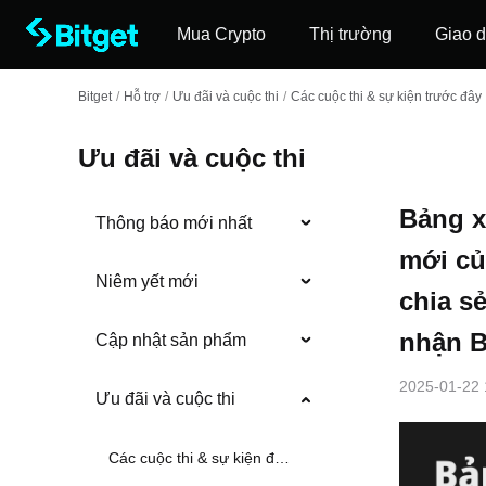
Mua Crypto
Thị trường
Giao d
Bitget
/
Hỗ trợ
/
Ưu đãi và cuộc thi
/
Các cuộc thi & sự kiện trước đây
Ưu đãi và cuộc thi
Bảng x
Thông báo mới nhất
mới củ
Niêm yết mới
chia s
nhận 
Cập nhật sản phẩm
2025-01-22 
Ưu đãi và cuộc thi
Các cuộc thi & sự kiện đang diễn ra