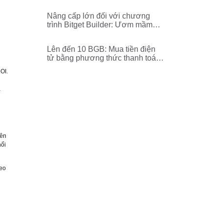
địa không mất phí!
Nâng cấp lớn đối với chương
trình Bitget Builder: Ươm mầm
thế hệ lãnh đạo tiền điện tử tiếp
theo
Lên đến 10 BGB: Mua tiền điện
tử bằng phương thức thanh toán
nội địa!
OI.
a
iên
hối
heo