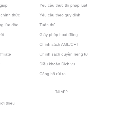
giúp
Yêu cầu thực thi pháp luật
 chính thức
Yêu cầu theo quy định
ng lừa đảo
Tuân thủ
yết
Giấy phép hoạt động
Chính sách AML/CFT
filiate
Chính sách quyền riêng tư
c
Điều khoản Dịch vụ
Công bố rủi ro
Tải APP
iới thiệu