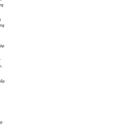
ng
i
ứng
đáp
T
n
xếp
ập