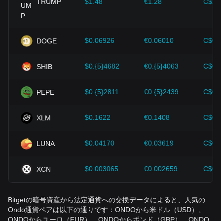
TRUMP
$1.48
€1.28
C$2.
$0.06926
€0.06010
C$0.
DOGE
$0.{5}4682
€0.{5}4063
C$0.
SHIB
$0.{5}2811
€0.{5}2439
C$0.
PEPE
$0.1622
€0.1408
C$0.
XLM
$0.04170
€0.03619
C$0.
LUNA
$0.003065
€0.002659
C$0.
XCN
Bitgetの暗号資産から法定通貨への交換データによると、人気の
Ondo通貨ペアは以下の通りです：ONDOから米ドル（USD）、
ONDOからユーロ（EUR）、ONDOからポンド（GBP）、ONDO