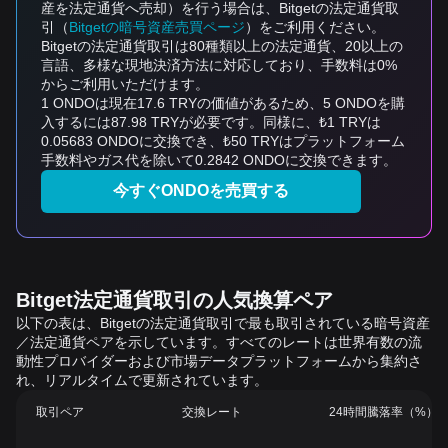
産を法定通貨へ売却）を行う場合は、Bitgetの法定通貨取
引（
Bitgetの暗号資産売買ページ
）をご利用ください。
Bitgetの法定通貨取引は80種類以上の法定通貨、20以上の
言語、多様な現地決済方法に対応しており、手数料は0%
からご利用いただけます。
1 ONDOは現在17.6 TRYの価値があるため、5 ONDOを購
入するには87.98 TRYが必要です。同様に、₺1 TRYは
0.05683 ONDOに交換でき、₺50 TRYはプラットフォーム
手数料やガス代を除いて0.2842 ONDOに交換できます。
今すぐONDOを売買する
Bitget法定通貨取引の人気換算ペア
以下の表は、Bitgetの法定通貨取引で最も取引されている暗号資産
／法定通貨ペアを示しています。すべてのレートは世界有数の流
動性プロバイダーおよび市場データプラットフォームから集約さ
れ、リアルタイムで更新されています。
取引ペア
交換レート
24時間騰落率（%）