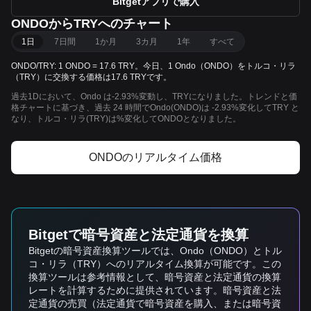
Bitgetアプリで購入
ONDOからTRYへのチャート
1日
7日間
1か月
3カ月
1年
すべて
ONDO/TRY: 1 ONDO = 17.6 TRY。今日、1 Ondo（ONDO）をトルコ・リラ
（TRY）に交換する価格は17.6 TRYです。
過去1Dにおいて、Ondo は-2.93%変動し、TRYになりました。トレンドと価
格チャートに基づき、過去 24 時間でOndo(ONDO)は -2.93%変化してTRY と
なり、トルコ・リラ(TRY)は%変化してONDOとなりました。
ONDOのリアルタイム価格
Bitgetで暗号資産と法定通貨を換算
Bitgetの暗号資産換算ツールでは、Ondo（ONDO）とトル
コ・リラ（TRY）へのリアルタイム換算が可能です。この
換算ツールは参考情報として、暗号資産と法定通貨の換算
レートを計算するために提供されています。暗号資産と法
定通貨の売買（法定通貨で暗号資産を購入、または暗号資