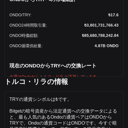
ONDO
/
TRY
:
₺17.6
ONDO24時間取引量
:
₺3,801,731,766.43
ONDO時価総額
:
₺85,680,788,242.84
ONDO循環供給量
:
4.87B
ONDO
現在のONDOからTRYへの交換レート
今週はOndoからトルコ・リラ が下落しています
トルコ・リラの情報
Ondoの現在の市場価格は、ONDOあたり₺17.6で、循環供給
量は4,869,330,400 ONDO、合計時価総額は
₺85,680,788,242.84 TRYです。Ondoの取引量は過去24時間
TRYの通貨シンボルは₺です。
で -24.35% (₺-1,223,597,264.40 TRY)変化しており、ONDO
の前日の取引量は₺5,025,329,030.83でした。
Bitgetの暗号資産から法定通貨への交換データによる
と、最も人気のあるOndoの通貨ペアはONDOから
TRYで、Ondoの通貨コードはONDOです。今すぐ暗
BitgetのOndoについての詳細情報