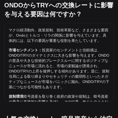
ります。
ONDOからTRYへの交換レートに影響
を与える要因は何ですか？
ONDO/TRYの史上最高値は？
TRYでの1 ONDOの史上最高値は₺101.91です。1
ONDO/TRYの価値が現在の史上最高値を超えるかどうかはま
マクロ経済動向、政策規制、技術革新など、さまざまな要因
だわかりません。
が、Ondoとトルコ・リラの関係に影響を与えています。具
TRYでのOndoの価格動向は？
体的には、以下の要因が重要な役割を果たしています。
過去7日間で、Ondo（ONDO）の交換レートは11.29%下落
市場センチメント：
投資家のセンチメントと信頼感は、
しました。 先月、Ondo（ONDO）の交換レートは、トル
ONDO/TRYのダイナミクスに大きな影響を与えます。ONDO
コ・リラ（TRY）に対して10.24%上昇しました。
の普及や大きな技術的ブレークスルーに関するポジティブな
ニュースが市場に流れると、市場の楽観論が誘発され、
ONDO/TRYの上昇を後押しする傾向があります。逆に、規制
当局による取り締まりやセキュリティの脆弱性といったネガ
ティブなニュースが市場をパニックに陥れ、ONDO/TRYの下
落につながる可能性もあります。
規制環境
暗号資産を取り巻く政府の政策や規制は、暗号資産
の普及に直接的な影響を及ぼし、その結果、米ドルのような
従来の通貨との相対的な価値が決まります。明確で支持的な
規制は、暗号資産に対する投資家の信頼を高め、その価値を
上昇させる可能性があります。逆に、曖昧な規制政策や厳し