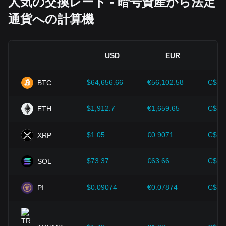
人気の交換レート - 暗号資産から法定
すぎる規制政策は、暗号資産の発展を妨げ、その価値を下落
通貨への計算機
させる可能性があります。
経済指標：
インフレ率、金利、主要な経済成長指標など、‌法
定通貨が発行されている国のマクロ経済要因は、‌法定通貨の
USD
EUR
価値を決定する上で重要な役割を果たし、ONDO/TRYの交換
レートに間接的に影響を与えます。例えば、高いインフレ率
は法定通貨に対する市場の信頼を低下させ、その結果、ヘッ
$64,656.66
€56,102.58
C$90
BTC
ジとしてビットコインなどの暗号資産に対する投資家の需要
が高まり、価格が上昇する可能性があります。
$1,912.7
€1,659.65
C$2,
ETH
技術の進歩：
ブロックチェーン技術の継続的な開発と革新、
そして拡張ソリューションやセキュリティの強化など、暗号
$1.05
€0.9071
C$1.
XRP
資産エコシステムにおけるさまざまな改善が、ビットコイン
のような暗号資産の価値向上を強力に支えてきました。
$73.37
€63.66
C$10
SOL
投資家は間違った判断をしないためにも、こうした力学を理
解しなければなりません。これらの要因を考慮した上で、投
資家は今後のOndoの価格変動を注意深く観察し、進化する
$0.09074
€0.07874
C$0.
PI
市場に応じて投資戦略を調整する必要があります。