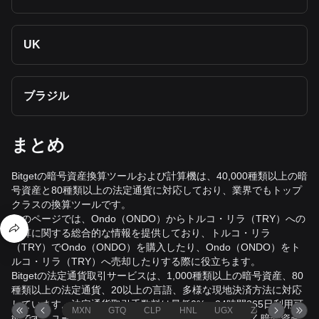
UK
ブラジル
まとめ
Bitgetの暗号資産換算ツールおよび計算機は、40,000種類以上の暗
号資産と80種類以上の法定通貨に対応しており、業界でもトップ
クラスの換算ツールです。
このページでは、Ondo（ONDO）からトルコ・リラ（TRY）への
換算に関する総合的な情報を提供しており、トルコ・リラ
（TRY）でOndo（ONDO）を購入したり、Ondo（ONDO）をト
ルコ・リラ（TRY）へ売却したりする際に役立ちます。
Bitgetの法定通貨取引サービスは、1,000種類以上の暗号資産、80
種類以上の法定通貨、20以上の言語、多様な現地決済方法に対応
しています。法定通貨取引手数料は最低0%、24時間365日利用可
MXN
GTQ
CLP
HNL
UGX
ZAR
TND
能です。ユーザーはプラットフォームを離れることなく暗号資産