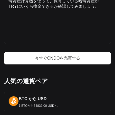
号資産計算機を使って、保有している暗号資産が
TRYにいくら換金できるか確認してみましょう。
Ondoの価格
Ondoの価格予測
Ondo（ONDO）とは
Ondoの利益計算機
今すぐONDOを売買する
人気の通貨ペア
BTC から USD
1 BTCから64831.00 USDへ