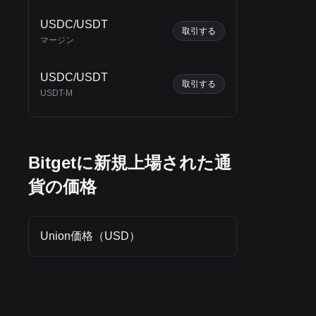
USDC/USDT
0
の
取引する
マージン
USDC/USDT
取引する
USDT-M
Bitgetに新規上場された通
貨の価格
Union価格（USD）