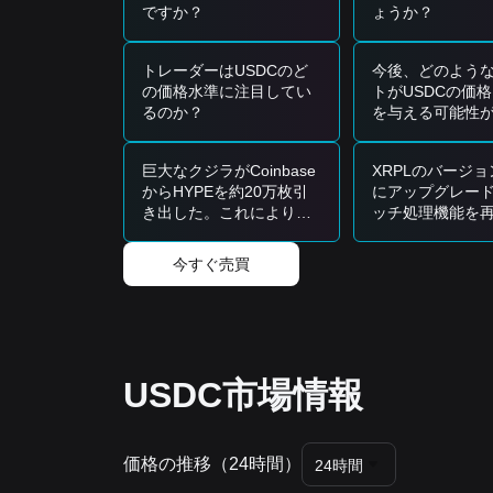
トリーポイントとなる可能性があります。
ですか？
ょうか？
• 軽微なデペギングイベントの後、価格は通常
$1.
リスクシナリオ
• USDC の価格が
$0.9950
を大きく下回った場合、
トレーダーはUSDCのど
今後、どのよう
性を慎重に見直す必要性が生じます。
の価格水準に注目してい
トがUSDCの価
るのか？
を与える可能性
買い戦略
しょうか？
現在の市場構造に基づき、以下の戦略を提案しま
保守的投資家
巨大なクジラがCoinbase
XRPLのバージョン
• USDC を資本保全の主要な手段として利用し、
からHYPEを約20万枚引
にアップグレー
• $1.0005 を超える微小なプレミアムを追わない。
き出した。これにより価
ッチ処理機能を
トレンド投資家
格は65ドルのレジスタン
た後、XRPは短
• 総時価総額に対する USDC の支配率を監視す
スラインを突破できるだ
発できますか？
• 次の段階の目標価格は依然として同等水準の
$1.
今すぐ売買
ろうか？
長期投資家
• 価格が
$0.9990
付近の床を維持している限り、ペ
済で使用可能である。
トレンドサマリー
市場インサイト
USDC市場情報
短期的視点では、過去 7 日間 USDC は
サイドウェ
安定
しています。取引量は高く維持されており、
中期的分析では、USDC の価格は引き続き
$0.999
市場見通し
価格の推移（24時間）
24時間
USDC の価格が軽微な上方偏差を経験した場合