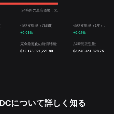
ターゲットサポートは
$0.9990
です。
24時間の最高価格：$1
SDC が軽微な日内変動を経験する可能性はあるものの、価格が
$0.999
パーティでの統合
（同水準での整理）を維持すると考えられます。
）:
価格変動率（7日間）:
価格変動率（1年）:
+0.01%
+0.02%
完全希薄化の時価総額:
24時間取引量:
$72,173,021,221.89
$3,546,451,828.75
USDCについて詳しく知る