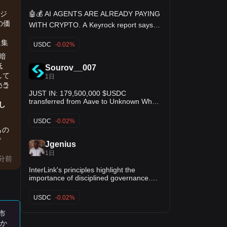
for capital staging and risk-on entries!
$WOO $DYDX
🤖💰 AI AGENTS ARE ALREADY PAYING
ジ
の価
WITH CRYPTO. A Keyrock report says AI
agents settled $73M+ across 176M+
blockchain transactions over the past
に集
USDC
-0.02%
year. And here’s the crazy part: most of
暗
those payments were made in $USDC.
🧠 Black Titan Take: The next big crypto
低
Sourov__007
users may not be humans—they could
して
1日
be AI agents.
にラ
いこ
JUST IN: 179,500,000 $USDC
transferred from Aave to Unknown Whale
し
1
USDC
-0.02%
もの
で
Jgenius
1日
分前
InterLink's principles highlight the
importance of disciplined governance.
Every use of ITL passes through
structured approvals, while community
USDC
-0.02%
incentives have largely been funded with
treasury assets like USDT and USDC
市
instead of increasing token supply. This
エン
か
reflects a commitment to protecting the