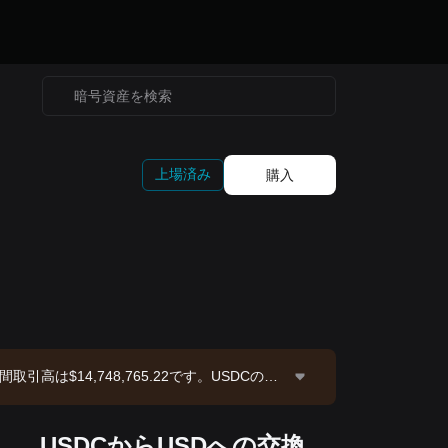
上場済み
‌購入
引高は$14,748,765.22です。USDCの時
0:05:09。
USDCからUSDへの交換