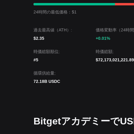
USDC の価格が軽微な下方偏差を経験した場合、
市場コンセンサス
24時間の最低価格：$1
様々な市場専門家からの総合的な分析によると、U
重要サポートを上回っていれば、中期トレンドは
過去最高値（ATH）:
価格変動率（24時間
$2.35
+0.01%
時価総額順位:
時価総額:
#5
$72,173,021,221.89
循環供給量:
72.18B USDC
Bitgetアカデミーで