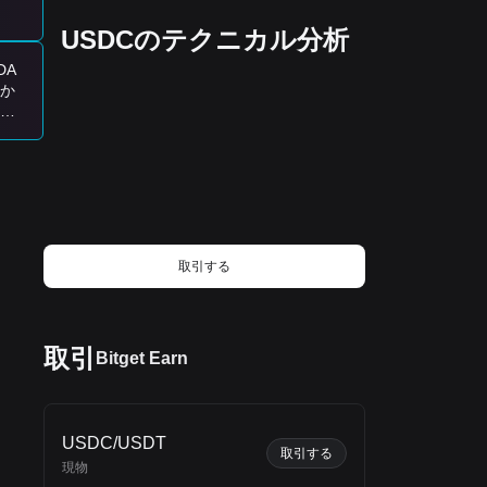
long-term health of the ecosystem while
USDCのテクニカル分析
supporting meaningful growth. Strong
governance may not always be the
透明
fastest approach, but it can build greater
DA
confidence for users, developers, and
もか
businesses. How important is transparent
速
governance in determining the long-term
弱気
success of a blockchain project?
う
#InterLink #ITLG #ITL
取引する
境決
取引
Bitget Earn
ルで
。
USDC/USDT
取引する
現物