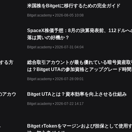
米国株をBitgetに移行するための完全ガイド
Bitget academy •
2026-08-05 10:08
SpaceX株価予想：8月の決算発表前、112ドルへ
落は買いの好機か？
Bitget academy •
2026-07-31 04:04
ドする方
総合取引アカウントが最も優れている暗号資産取
は？Bitget UTAの参加資格とアップグレード時間
（2026年版ガイド）
Bitget academy •
2026-07-28 09:01
つのアカウ
Bitget UTAとは？資本効率を向上させる仕組み
Bitget academy •
2026-07-22 14:17
み
Bitget rTokenをマージンおよび担保として使用