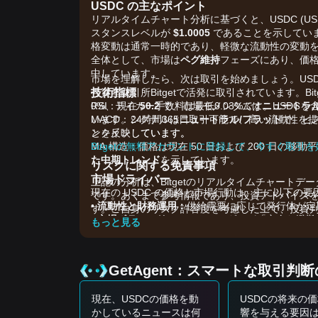
USDC の主なポイント
リアルタイムチャート分析に基づくと、USDC (U
スタンスレベルが
$1.0005
であることを示してい
格変動は通常一時的であり、軽微な流動性の変動
全体として、市場は
ペグ維持
フェーズにあり、価
中しています。
市場を理解したら、次は取引を始めましょう。USDC
技術指標
号資産取引所Bitgetで活発に取引されています。Bi
RSI：現在
0%、テイカー手数料は最低0.03%です。USDC
50.2
で、市場モメンタムは
ニュートラ
MACD：シグナルは
います。24時間365日取引可能で、高い流動性を提
ニュートラル/フラット
で、ヒ
とを反映しています。
ンクインしています。
MA 構造：価格は現在 50 日および 200 日の
Bitgetの無料アカウントに登録して、今すぐ取引
た中期トレンド
を示しています。
リスクに関する免責事項
市場ドライバー
上記の分析は、Bitgetのリアルタイムチャートデ
現在の USDC の価格と市場行動は、主に以下の
です。あくまで参考情報であり、投資アドバイス
•
流動性と財務運用：
供給需要に応じて発行体が定
す。ご自身のリスク許容度を考慮した上で、投資
•
市場ボラティリティ：
トレーダーが「安全な避難
もっと見る
は、USDC への需要が増加することが多い。
•
金利環境：
準備金を裏付ける米国国債利回りのマ
取引シグナル
GetAgent：スマートな取引判断
現在の技術構造と市場の安定性に基づき、以下の
潜在的な買いゾーン
現在、USDCの価格を動
USDCの将来の
• 一時的な市場の不均衡により USDC の価格がわ
かしているニュースは何
響を与える要因