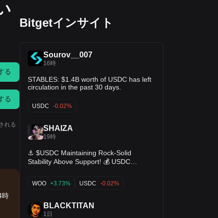
い
Bitgetインサイト
Sourov__007
16時
する
STABLES: $1.4B worth of USDC has left
circulation in the past 30 days.
する
USDC
-0.02%
される
SHAIZA
19時
⚓ $USDC Maintaining Rock-Solid
Stability Above Support! 💰 USDC
continues to show flawless peg stability
around $1.0005, holding firmly above
WOO
+3.73%
USDC
-0.02%
technical support at $1.0000. The KDJ
indicator is curving upward (J > 59),
4時
confirming stable liquidity flow across
BLACKTITAN
spot markets. Perfect baseline condition
1日