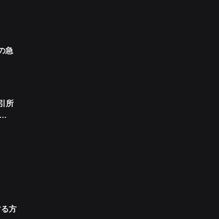
の急
引所
する方