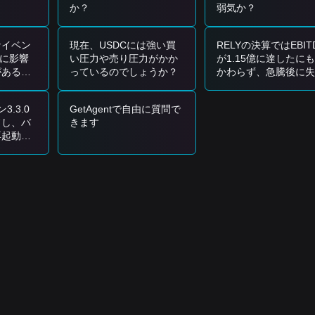
か？
弱気か？
0000
に戻り、資産の安定性が確認されます。
より広範な流動性危機または極端な市場ストレスを示唆し、準備金の
なイベン
現在、USDCには強い買
RELYの決算ではEBIT
格に影響
い圧力や売り圧力がかか
が1.15億に達したに
があるで
っているのでしょうか？
かわらず、急騰後に失
し、23.68を下回ると
す：
相場に転じるのでしょ
3.3.0
GetAgentで自由に質問で
か？
価格が
$0.9997 - $1.0003
の範囲内にある限り保有を維持する。
ドし、バ
きます
再起動し
期的に反
る；増加は通常、防衛的な市場姿勢を示す。
0000
。
グの長期的な構造的完全性は保たれており、分散型金融（DeFi）や越
イ
（横ばい）の価格構造を示しており、市場センチメントは
ニュートラ
エコシステムにおける主要な流動性ペアとしての役割を反映しています
8
と
$1.0002
の間隔内で変動しています。
、裁定取引がバランスを回復するまでの即時目標は
$1.0010
です。