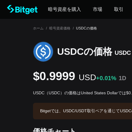
暗号資産を購入
市場
取引
ホーム
/
暗号資産価格
/
USDCの価格
USDCの‌価格
USDC
$0.9999
USD
+0.01%
1D
USDC（USDC）の価格はUnited States Dollarでは
Bitgetでは、USDC/USDT取引ペアを通じてUSD
価総額は$72,173,021,221.89、流通供給量は72.
価格チャート