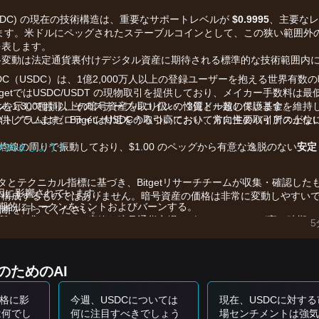
SDC) の現在の技術構造は、重要なサポートレベルが
$0.9995
、主要なレ
ます。米ドルにペッグされたステーブルコインとして、この狭い範囲外
を表します。
格変動は法定通貨裏付けデジタル資産に期待される標準的な技術範囲内
（USDC）は、1億2,000万人以上の登録ユーザーを抱える世界有数の
tgetではUSDC/USDT の現物取引を提供しており、メイカー手数料は最
を含む1,300種類以上の暗号資産を取り扱い、3億ドル超の保護基金を維持
ル
を示しており、そのステーブルコインの性質と一致しています。
供しています。BitgetはUSDCの取引高において常に主要取引所の上位
ストグラムはゼロライン付近をうろついており、方向性のバイアスがな
移動平均線の周りで振動しており、$1.00 のペッグから有意な逸脱のない
を始めましょう！
安定
ータとテクニカル指標に基づき、Bitgetリサーチチームが収集・確認した
要因に影響されています：
を構成するものではありません。暗号資産の価格は非常に変動しやすい
期的にトークンをミントおよびバーンする。
判断を行ってください。
所」を求めるため、広範な暗号通貨市場のボラティリティが高い時期に
5
クロ経済的変化は、投資家の信頼感や機関資金の流れに影響を与える。
のためのAI
参考戦略を提供します：
価格に影
今週、USDCについては
現在、USDCに対する
ずかに
$0.9990
に下落した場合、資本を預けたい人にとって低リスクの
は何でし
何に注目すべきでしょう
場センチメントは強気