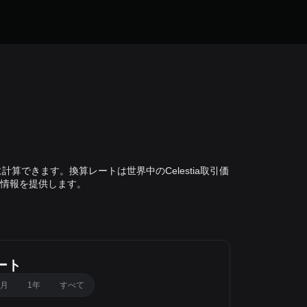
正確に計算できます。換算レートは世界中のCelestia取引価
情報を提供します。
ート
カ月
1年
すべて