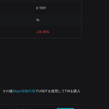
0 TRY
%
-23.35%
し、その後
Bitget現物市場
でUSDTを使用してTIAを購入