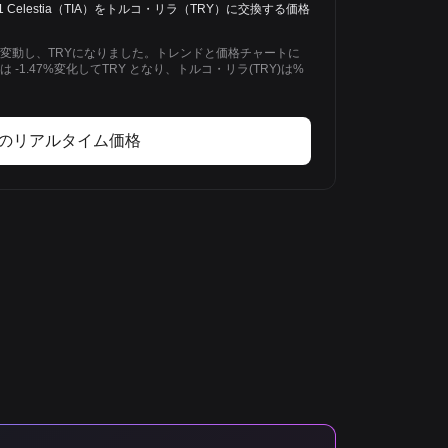
Y。今日、1 Celestia（TIA）をトルコ・リラ（TRY）に交換する価格
1.47%変動し、TRYになりました。トレンドと価格チャートに
IA)は -1.47%変化してTRY となり、トルコ・リラ(TRY)は%
Aのリアルタイム価格