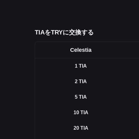
TIAをTRYに交換する
Celestia
1
TIA
2
TIA
5
TIA
10
TIA
20
TIA