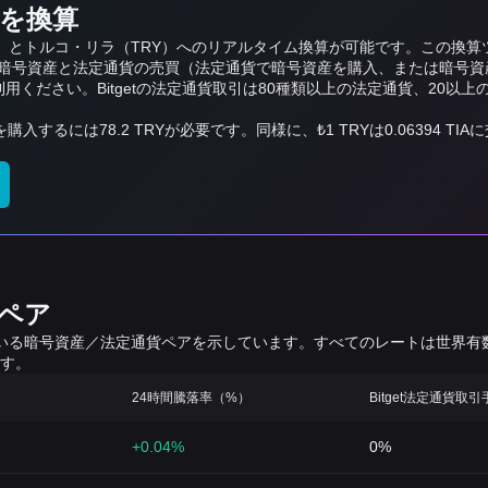
貨を換算
ia（TIA）とトルコ・リラ（TRY）へのリアルタイム換算が可能です。こ
号資産と法定通貨の売買（法定通貨で暗号資産を購入、または暗号資産を
利用ください。Bitgetの法定通貨取引は80種類以上の法定通貨、20
IAを購入するには78.2 TRYが必要です。同様に、₺1 TRYは0.06394 
算ペア
れている暗号資産／法定通貨ペアを示しています。すべてのレートは世界
す。
24時間騰落率（%）
Bitget法定通貨取
+0.04%
0%