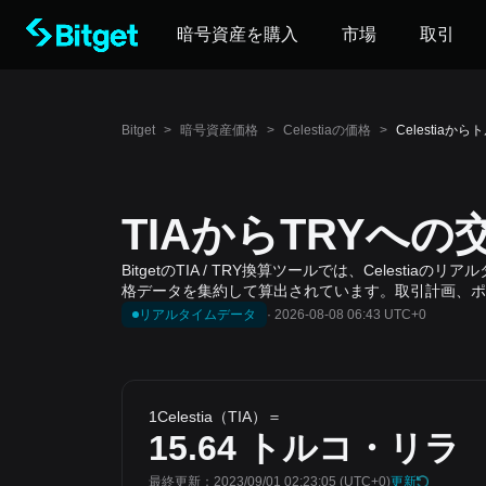
暗号資産を購入
市場
取引
Bitget
>
暗号資産価格
>
Celestiaの価格
>
Celestiaか
TIAからTRYへ
BitgetのTIA / TRY換算ツールでは、Celest
格データを集約して算出されています。取引計画、ポ
リアルタイムデータ
·
2026-08-08 06:43 UTC+0
1Celestia（TIA）＝
15.64
トルコ・リラ
最終更新：2023/09/01 02:23:05
(UTC+0)
更新