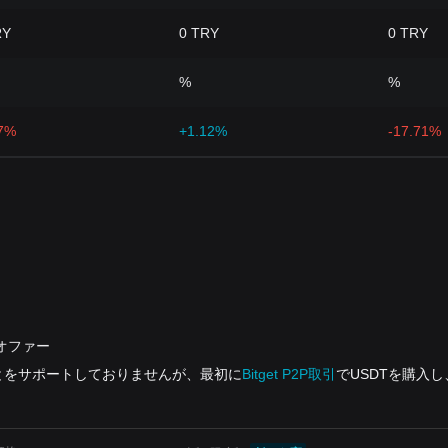
RY
0 TRY
0 TRY
%
%
47%
+1.12%
-17.71%
するオファー
ことをサポートしておりませんが、最初に
Bitget P2P取引
でUSDTを購入