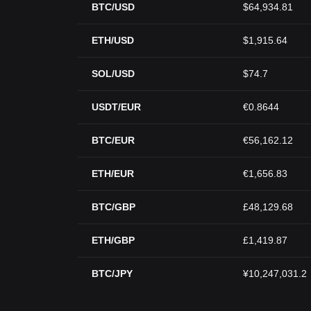
BTC/USD
$64,934.81
ETH/USD
$1,915.64
SOL/USD
$74.7
USDT/EUR
€0.8644
BTC/EUR
€56,162.12
ETH/EUR
€1,656.83
BTC/GBP
£48,129.68
ETH/GBP
£1,419.87
BTC/JPY
¥10,247,031.2