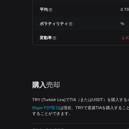
平均
0 T
ボラティリティ
%
変動率
-1.
購入
売却
TRY (Turkish Lira)でTIA（またはUSDT）を購入
Bitget P2P取引
は現在、TRYで直接TIAを購入する
することができます。