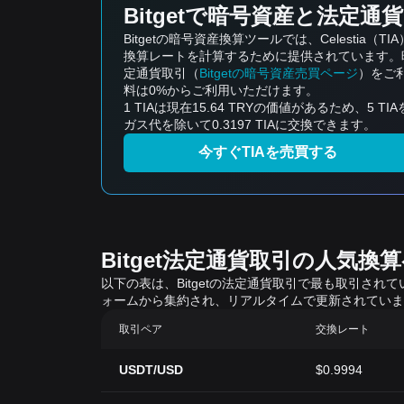
Bitgetで暗号資産と法定通
Bitgetの暗号資産換算ツールでは、Celest
換算レートを計算するために提供されています。暗
定通貨取引（
Bitgetの暗号資産売買ページ
）をご
料は0%からご利用いただけます。
1 TIAは現在15.64 TRYの価値があるため、5 T
ガス代を除いて0.3197 TIAに交換できます。
今すぐTIAを売買する
Bitget法定通貨取引の人気換
以下の表は、Bitgetの法定通貨取引で最も取引さ
ォームから集約され、リアルタイムで更新されていま
取引ペア
交換レート
USDT/USD
$0.9994