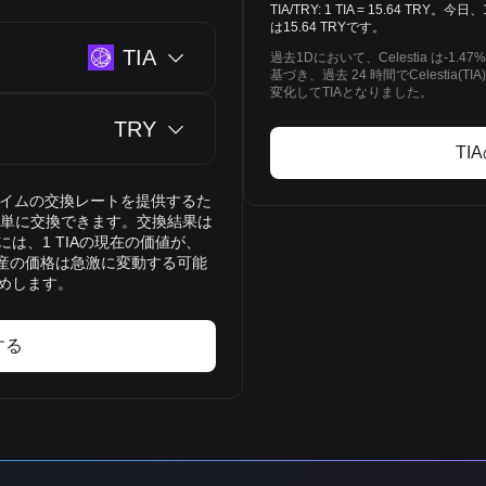
TIA/TRY: 1 TIA = 15.64 TR
は15.64 TRYです。
TIA
過去1Dにおいて、Celestia は-
基づき、過去 24 時間でCelestia(T
変化してTIAとなりました。
TRY
TI
アルタイムの交換レートを提供するた
）に簡単に交換できます。交換結果は
は、1 TIAの現在の価値が、
号資産の価格は急激に変動する可能
めします。
する