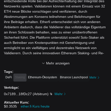
entscheidende Rolle bei der Aufrechterhaltung der Integrität des
Netzwerks spielen. Validatoren können mit einem Einsatz von 32
ETH neue Blöcke vorschlagen und verifizieren, durch
Absti
mmungen am Konsens teilnehmen und Belohnungen für
ihre Beiträge erhalten. Etherfi unterscheidet sich von anderen
Anbietern dadurch, dass die Validierer das vollständige Eigentum
an ihren Schlüsseln behalten, was zu einer unübertroffenen
Sicherheit führt. D
ie Plattform unterstützt sowohl Solo-Staker als
auch Betreiber von Knotenpunkten mit Genehmigung und
ermöglicht so ein vielfältiges und dezentrales Netzwerk von
Validierern. Durch seine innovativen Ethereum Staking- und Re-
staking-Dienste verbessert Etherf
i nicht nur den Staking-Prozess,
Mehr anzeigen
sondern trägt auch zur allgemeinen Sicherheit und Effizienz der
Ethereum-Blockchain bei.
Tags
:
Ressourcen
DeFi
Staking
Ethereum-Ökosystem
Binance Launchpool
Mehr
Offizielle Dokumente:
https://etherfi.gitbook.io/etherfi
Verträge
:
Offizielle Website:
https://www.ethereum.org/
0x7189
...
18fDc27
(
Arbitrum
)
Mehr
Wie funktioniert Etherfi?
Aktueller Kurs
:
$0.3535
ether.fi Kurs heute
Etherfi arbeitet mit einem einfachen, aber effektiven