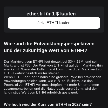
Angebot und Nachfrage beeinflusst. Faktoren wie die n
euesten
Nachrichten im Web3-Bereich, Kryptowährungstrends und die
ether.fi für 1 $ kaufen
allgemeine Stimmung gegenüber der Blockchain-Technologie
spielen eine entscheidende Rolle bei der Gestaltung der
Jetzt ETHFI kaufen
Nachfrage. Kryptowährungsanalysen und -diagramme geben oft
Einblicke in die P
erformance von Etherfi und bieten
Preisvorhersagen, die das Anlegerverhalten beeinflussen können.
Darüber hinaus hat die Geschwindigkeit der Einführung von
Wie sind die Entwicklungsperspektiven
Kryptowährungen
, einschließlich der Art und Weise, wie Etherfi in
bestehende und neu entstehende DeF
i-Plattformen integriert
und der zukünftige Wert von ETHFI?
wird, erhebliche Auswirkungen auf die Nachfrage. Da das
Ökosystem um Etherfi wächst, angetrieben durch seine
Der Marktwert von ETHFI liegt derzeit bei $344.13M, und sein
einzigartigen Beiträge zum Ethereum-Staking und zur Liquidität,
Marktrang ist #88. Der Wert von ETHFI ist auf dem Markt weithin
anerkannt. Wenn der Bullenmarkt kommt, wird der Marktwert von
wird erwartet, dass sein Wert den zunehmenden Nutzen und d
ie
ETHFI wahrscheinlich weiter steigen.
Akzeptanz innerhalb der breiteren Kryptowährungsgemeinschaft
Wenn ETHFI darüber hinaus eine größere Rolle bei praktischen
widerspiegelt.
Anwendungen spielen kann, wie z. B. bei Builders, die das
Die Marktvolatilität, die durch die Regulierung von
Potenzial von ETHFI voll ausschöpfen, mit mehr Unternehmen
zusammenarbeiten und die Nutzerbasis vergrößern, wird der
Kryptowährungen, Sicherheitsbedenken und die neuesten
langfristige Wert von ETHFI erheblich gesteigert.
Entwicklungen im Blockchain-Sektor bestimmt wird, wirkt sich
auch auf d
en Preis von Etherfi aus. Anleger beobachten diese
Wie hoch wird der Kurs von ETHFI in 2027 sein?
Faktoren genau durch Kryptowährungsnachrichten und Analysen,