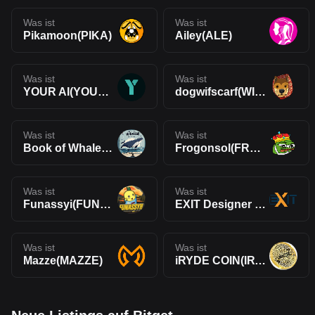
Was ist
Was ist
Pikamoon(PIKA)
Ailey(ALE)
Was ist
Was ist
YOUR AI(YOURAI)
dogwifscarf(WIFS)
Was ist
Was ist
Book of Whales(BOWE)
Frogonsol(FROG)
Was ist
Was ist
Funassyi(FUNASSYI)
EXIT Designer Token(EXIT)
Was ist
Was ist
Mazze(MAZZE)
iRYDE COIN(IRYDE)