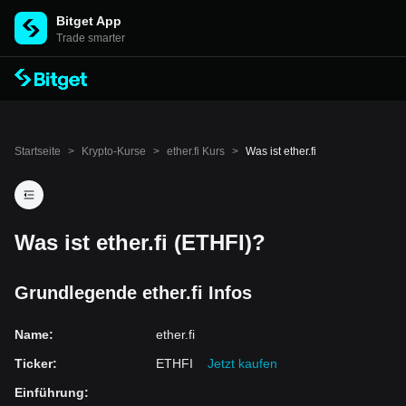
Bitget App
Trade smarter
Startseite
>
Krypto-Kurse
>
ether.fi Kurs
>
Was ist ether.fi
Was ist ether.fi (ETHFI)?
Grundlegende ether.fi Infos
Name
:
ether.fi
Ticker
:
ETHFI
Jetzt kaufen
Einführung
: