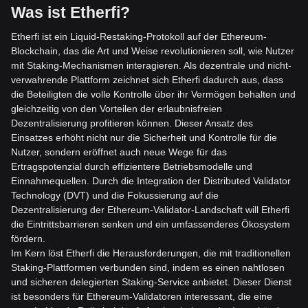
Was ist Etherfi?
Etherfi ist ein Liquid-Restaking-Protokoll auf der Ethereum-
Blockchain, das die Art und Weise revolutionieren soll, wie Nutzer
mit Staking-Mechanismen interagieren. Als dezentrale und nicht-
verwahrende Plattform zeichnet sich Etherfi dadurch aus, dass
die
Beteiligten die volle Kontrolle über ihr Vermögen behalten und
gleichzeitig von den Vorteilen der erlaubnisfreien
Dezentralisierung profitieren können. Dieser Ansatz des
Einsatzes erhöht nicht nur die Sicherheit und Kontrolle für die
Nutzer, sondern eröffn
et auch neue Wege für das
Ertragspotenzial durch effizientere Betriebsmodelle und
Einnahmequellen. Durch die Integration der Distributed Validator
Technology (DVT) und die Fokussierung auf die
Dezentralisierung der Ethereum-Validator-Landschaft will Etherf
i
die Eintrittsbarrieren senken und ein umfassenderes Ökosystem
fördern.
Im Kern löst Etherfi die Herausforderungen, die mit traditionellen
Staking-Plattformen verbunden sind, indem es einen nahtlosen
und sicheren delegierten Staking-Service anbietet. Dies
er Dienst
ist besonders für Ethereum-Validatoren interessant, die eine