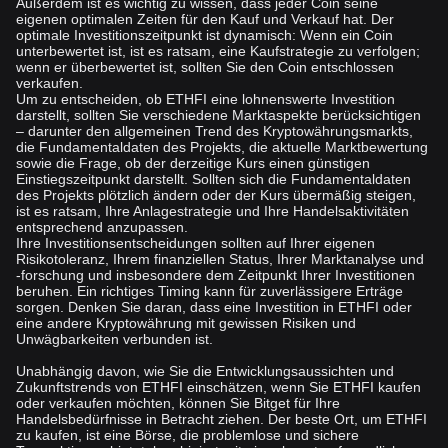
Außerdem ist es wichtig zu wissen, dass jeder Coin seine
eigenen optimalen Zeiten für den Kauf und Verkauf hat. Der
optimale Investitionszeitpunkt ist dynamisch: Wenn ein Coin
unterbewertet ist, ist es ratsam, eine Kaufstrategie zu verfolgen;
wenn er überbewertet ist, sollten Sie den Coin entschlossen
verkaufen.
Um zu entscheiden, ob ETHFI eine lohnenswerte Investition
darstellt, sollten Sie verschiedene Marktaspekte berücksichtigen
– darunter den allgemeinen Trend des Kryptowährungsmarkts,
die Fundamentaldaten des Projekts, die aktuelle Marktbewertung
sowie die Frage, ob der derzeitige Kurs einen günstigen
Einstiegszeitpunkt darstellt. Sollten sich die Fundamentaldaten
des Projekts plötzlich ändern oder der Kurs übermäßig steigen,
ist es ratsam, Ihre Anlagestrategie und Ihre Handelsaktivitäten
entsprechend anzupassen.
Ihre Investitionsentscheidungen sollten auf Ihrer eigenen
Risikotoleranz, Ihrem finanziellen Status, Ihrer Marktanalyse und
-forschung und insbesondere dem Zeitpunkt Ihrer Investitionen
beruhen. Ein richtiges Timing kann für zuverlässigere Erträge
sorgen. Denken Sie daran, dass eine Investition in ETHFI oder
eine andere Kryptowährung mit gewissen Risiken und
Unwägbarkeiten verbunden ist.
Unabhängig davon, wie Sie die Entwicklungsaussichten und
Zukunftstrends von ETHFI einschätzen, wenn Sie ETHFI kaufen
oder verkaufen möchten, können Sie Bitget für Ihre
Handelsbedürfnisse in Betracht ziehen. Der beste Ort, um ETHFI
zu kaufen, ist eine Börse, die problemlose und sichere