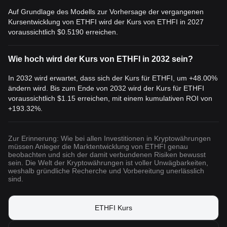
um die beste Krypto-Investition für 2024 und darüber hinaus zu
Auf Grundlage des Modells zur Vorhersage der vergangenen
ermitteln. Die Position von Etherfi auf dem Markt wird auch
Kursentwicklung von ETHFI wird der Kurs von ETHFI in 2027
dadurch beeinflusst,
wie das Unternehmen auf diesen externen
voraussichtlich
$0.5190
erreichen.
Druck reagiert, einschließlich der Art und Weise, wie es
Sicherheitsbedenken angeht und sich an regulatorische
Änderungen anpasst. Während Etherfi durch die komplexe
Wie hoch wird der Kurs von ETHFI in 2032 sein?
Landschaft der Kryptowährungsrisiken und -chancen
navigiert,
In 2032 wird erwartet, dass sich der Kurs für ETHFI, um +48.00%
wird sein Preis auch weiterhin seine Widerstandsfähigkeit,
ändern wird. Bis zum Ende von 2032 wird der Kurs für ETHFI
Innovation und die wachsende Akzeptanz von Blockchain-
voraussichtlich
$1.15
erreichen, mit einem kumulativen ROI von
Technologien bei der Verbesserung von Web3-Funktionalitäten
+193.32%.
und der Einführung von Kryptowährungen widerspiegeln.
Wer sich für die I
nvestition oder das Trading von Etherfi
interessiert, wird sich fragen: Wo kann man ETHFI kaufen? Sie
Zur Erinnerung: Wie bei allen Investitionen in Kryptowährungen
können ETHFI an führenden Börsen wie Bitget kaufen, die eine
müssen Anleger die Marktentwicklung von ETHFI genau
sichere und nutzerfreundliche Plattform für Krypto-Enthusiasten
beobachten und sich der damit verbundenen Risiken bewusst
sein. Die Welt der Kryptowährungen ist voller Unwägbarkeiten,
bieten.
weshalb gründliche Recherche und Vorbereitung unerlässlich
sind.
Ähnliche Artikel über
Etherfi:
Etherfi (ETHFI): Ethereum Staking neu definieren
ETHFI Kurs