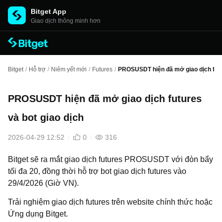
Bitget App
Giao dịch thông minh hơn
Bitget
/
Hỗ trợ
/
Niêm yết mới
/
Futures
/
PROSUSDT hiện đã mở giao dịch futur
PROSUSDT hiện đã mở giao dịch futures
và bot giao dịch
2026-04-29 12:52
0
316
Bitget sẽ ra mắt giao dịch futures PROSUSDT với đòn bẩy
tối đa 20, đồng thời hỗ trợ bot giao dịch futures vào
29/4/2026 (Giờ VN).
Trải nghiệm giao dịch futures trên website chính thức
hoặc
Ứng dụng Bitget.