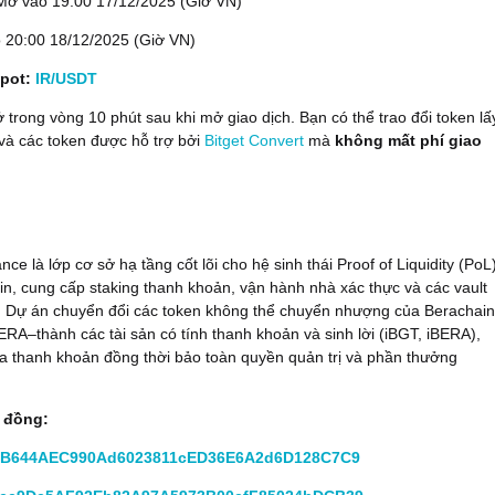
Mở vào
19:00 17/12/2025 (Giờ VN)
20:00 18/12/2025 (Giờ VN)
Spot:
IR/USDT
trong vòng 10 phút sau khi mở giao dịch. Bạn có thể trao đổi token lấ
à các token được hỗ trợ bởi
Bitget Convert
mà
không mất phí giao
nce là lớp cơ sở hạ tầng cốt lõi cho hệ sinh thái Proof of Liquidity (PoL
n, cung cấp staking thanh khoản, vận hành nhà xác thực và các vault
. Dự án chuyển đổi các token không thể chuyển nhượng của Berachai
A–thành các tài sản có tính thanh khoản và sinh lời (iBGT, iBERA),
a thanh khoản đồng thời bảo toàn quyền quản trị và phần thưởng
p đồng:
1B644AEC990Ad6023811cED36E6A2d6D128C7C9