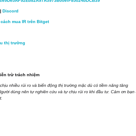
ce9De5AF92Eb82A97A5973B00efF85024bDCB39
|
Discord
cách mua IR trên Bitget
ệu thị trường
ễn trừ trách nhiệm
 chịu nhiều rủi ro và biến động thị trường mặc dù có tiềm năng tăng
Người dùng nên tự nghiên cứu và tự chịu rủi ro khi đầu tư. Cảm ơn bạn
t.