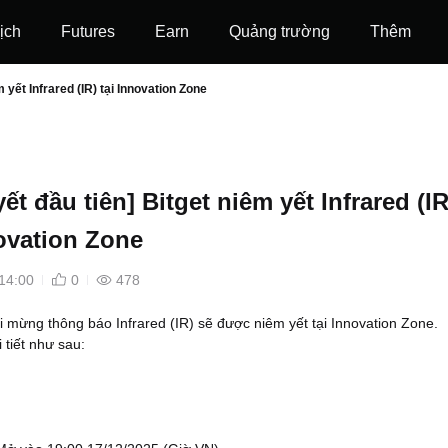
ịch
Futures
‌Earn
Quảng trường
Thêm
 yết Infrared (IR) tại Innovation Zone
ết đầu tiên] Bitget niêm yết Infrared (IR
novation Zone
14:00
0
478
i mừng thông báo Infrared (IR) sẽ được niêm yết tại Innovation Zone.
 tiết như sau: