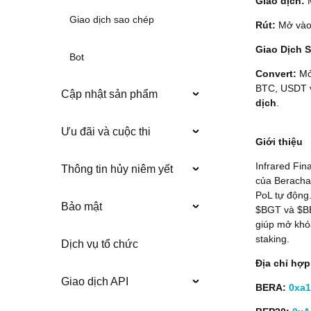
Giao dịch:
Giao dịch sao chép
Rút:
Mở vào 
Giao Dịch 
Bot
Convert:
Mở 
BTC, USDT v
Cập nhật sản phẩm
dịch
.
Ưu đãi và cuộc thi
Giới thiệu
Infrared Fina
Thông tin hủy niêm yết
của Berachai
PoL tự động
Bảo mật
$BGT và $BER
giúp mở khó
staking.
Dịch vụ tổ chức
Địa chỉ hợ
Giao dịch API
BERA:
0xa