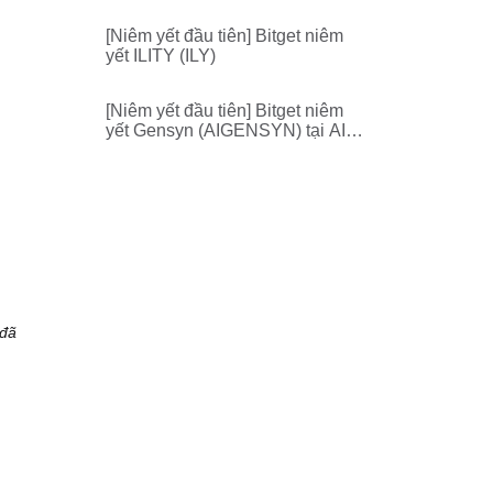
[Niêm yết đầu tiên] Bitget niêm
yết ILITY (ILY)
[Niêm yết đầu tiên] Bitget niêm
yết Gensyn (AIGENSYN) tại AI
Zone
 đã