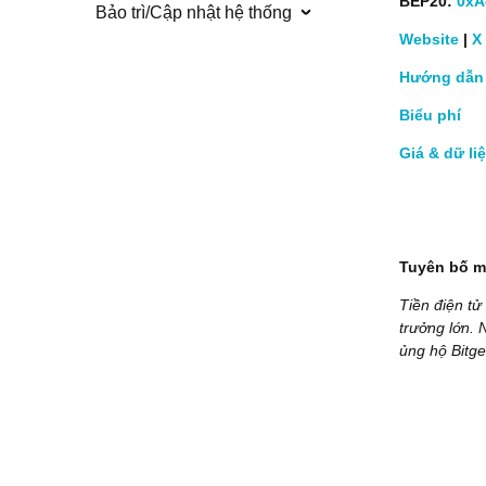
BEP20:
0xA
Bảo trì/Cập nhật hệ thống
Website
|
X
Hướng dẫn 
Biểu phí
Giá & dữ li
Tuyên bố mi
Tiền điện tử
trưởng lớn. 
ủng hộ Bitge