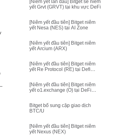
[Niêm yết lần đầu] Bitget sẽ niêm
yết Grvt (GRVT) tại khu vực DeFi
[Niêm yết đầu tiên] Bitget niêm
yết Nesa (NES) tại AI Zone
y
[Niêm yết đầu tiên] Bitget niêm
yết Arcium (ARX)
[Niêm yết đầu tiên] Bitget niêm
yết Re Protocol (RE) tại Defi
)
Zone
[Niêm yết đầu tiên] Bitget niêm
n–
yết o1.exchange (O) tại DeFi
Zone
Bitget bổ sung cặp giao dịch
BTC/U
[Niêm yết đầu tiên] Bitget niêm
yết Nexus (NEX)