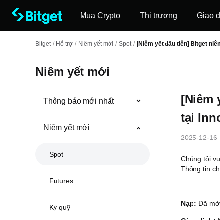
Mua Crypto
Thị trường
Giao d
Bitget
/
Hỗ trợ
/
Niêm yết mới
/
Spot
/
[Niêm yết đầu tiên] Bitget niêm
Niêm yết mới
[Niêm y
Thông báo mới nhất
tại In
Niêm yết mới
2025-12-16 
Spot
Chúng tôi vu
Thông tin chi
Futures
Nạp:
Đã mở
Ký quỹ