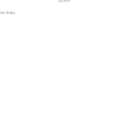
Tải APP
iới thiệu