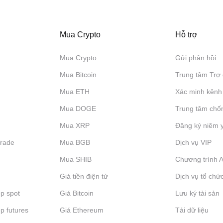
Mua Crypto
Hỗ trợ
Mua Crypto
Gửi phản hồi
Mua Bitcoin
Trung tâm Trợ 
Mua ETH
Xác minh kênh
Mua DOGE
Trung tâm chố
Mua XRP
Đăng ký niêm 
Trade
Mua BGB
Dịch vụ VIP
Mua SHIB
Chương trình Af
Giá tiền điện tử
Dịch vụ tổ chứ
p spot
Giá Bitcoin
Lưu ký tài sản
p futures
Giá Ethereum
Tải dữ liệu