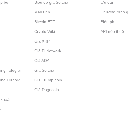
p bot
Biểu đồ giá Solana
Ưu đãi
Máy tính
Chương trình g
Bitcoin ETF
Biểu phí
Crypto Wiki
API nộp thuế
Giá XRP
Giá Pi Network
Giá ADA
ụng Telegram
Giá Solana
ụng Discord
Giá Trump coin
Giá Dogecoin
 khoán
y