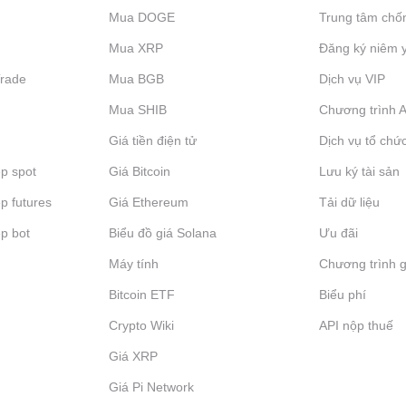
Mua DOGE
Trung tâm chố
Mua XRP
Đăng ký niêm 
Trade
Mua BGB
Dịch vụ VIP
Mua SHIB
Chương trình Af
Giá tiền điện tử
Dịch vụ tổ chứ
p spot
Giá Bitcoin
Lưu ký tài sản
p futures
Giá Ethereum
Tải dữ liệu
p bot
Biểu đồ giá Solana
Ưu đãi
Máy tính
Chương trình g
Bitcoin ETF
Biểu phí
Crypto Wiki
API nộp thuế
Giá XRP
Giá Pi Network