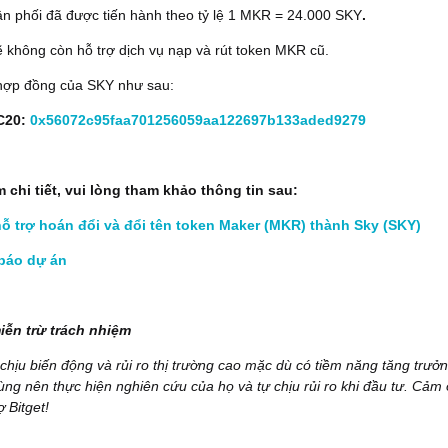
ân phối đã được tiến hành theo tỷ lệ 1 MKR = 24.000 SKY
.
ẽ không còn hỗ trợ dịch vụ nạp và rút token MKR cũ.
 hợp đồng của SKY như sau:
C20:
0x56072c95faa701256059aa122697b133aded9279
m chi tiết, vui lòng tham khảo thông tin sau:
hỗ trợ hoán đổi và đổi tên token Maker (MKR) thành Sky (SKY)
báo dự án
iễn trừ trách nhiệm
 chịu biến động và rủi ro thị trường cao mặc dù có tiềm năng tăng trưở
ùng nên thực hiện nghiên cứu của họ và tự chịu rủi ro khi đầu tư. Cảm
 Bitget!