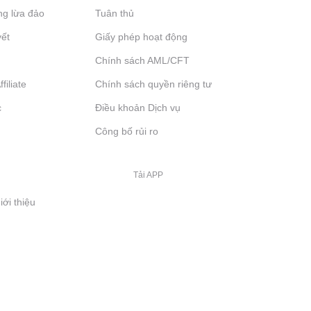
ng lừa đảo
Tuân thủ
yết
Giấy phép hoạt động
Chính sách AML/CFT
filiate
Chính sách quyền riêng tư
c
Điều khoản Dịch vụ
Công bố rủi ro
Tải APP
iới thiệu