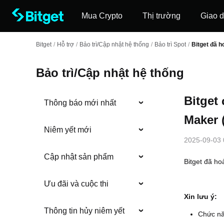
Mua Crypto
Thị trường
Giao d
Bitget
/
Hỗ trợ
/
Bảo trì/Cập nhật hệ thống
/
Bảo trì Spot
/
Bitget đã h
Bảo trì/Cập nhật hệ thống
Bitget
Thông báo mới nhất
Maker 
Niêm yết mới
2025-09-03 
Cập nhật sản phẩm
Bitget đã ho
Ưu đãi và cuộc thi
‌Xin lưu ý:
Thông tin hủy niêm yết
Chức nă