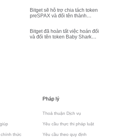
(GRAM)
Bitget sẽ hỗ trợ chia tách token
preSPAX và đổi tên thành
preSPCX
Bitget đã hoàn tất việc hoán đổi
và đổi tên token Baby Shark
Universe (BSU) thành BabyShark
(BABYSHARK)
Pháp lý
Thoả thuận Dịch vụ
giúp
Yêu cầu thực thi pháp luật
 chính thức
Yêu cầu theo quy định