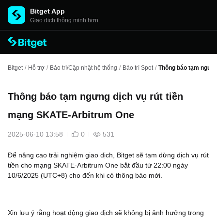
Bitget App
Giao dịch thông minh hơn
Bitget
/
Hỗ trợ
/
Bảo trì/Cập nhật hệ thống
/
Bảo trì Spot
/
Thông báo tạm ngưng
Thông báo tạm ngưng dịch vụ rút tiền
mạng SKATE-Arbitrum One
2025-06-10 13:58
0
531
Để nâng cao trải nghiệm giao dịch, Bitget sẽ tạm dừng dịch vụ rút
tiền cho mạng SKATE-Arbitrum One bắt đầu từ 22:00 ngày
10/6/2025 (UTC+8) cho đến khi có thông báo mới.
Xin lưu ý rằng hoạt động giao dịch sẽ không bị ảnh hưởng trong