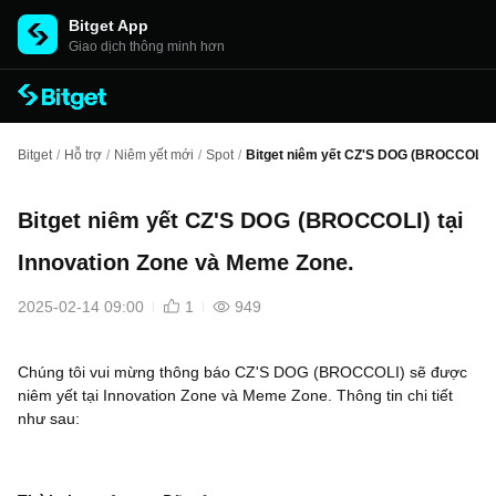
Bitget App
Giao dịch thông minh hơn
Bitget
/
Hỗ trợ
/
Niêm yết mới
/
Spot
/
Bitget niêm yết CZ'S DOG (BROCCOLI) t
Bitget niêm yết CZ'S DOG (BROCCOLI) tại
Innovation Zone và Meme Zone.
2025-02-14 09:00
1
949
Chúng tôi vui mừng thông báo CZ'S DOG (BROCCOLI)
sẽ được
niêm yết tại Innovation Zone và Meme Zone. Thông tin chi tiết
như sau: