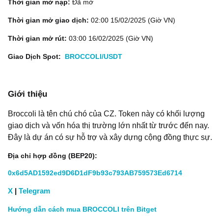
Thời gian mở nạp:
Đã mở
Thời gian mở giao dịch:
02:00 15/02/2025
(Giờ VN)
Thời gian mở rút:
03:00 16/02/2025
(Giờ VN)
Giao Dịch Spot:
BROCCOLI/USDT
Giới thiệu
Broccoli là tên chú chó của CZ. Token này có khối lượng
giao dịch và vốn hóa thị trường lớn nhất từ trước đến nay.
Đây là dự án có sự hỗ trợ và xây dựng cộng đồng thực sự.
Địa chỉ hợp đồng (BEP20):
0x6d5AD1592ed9D6D1dF9b93c793AB759573Ed6714
X
|
Telegram
Hướng dẫn cách mua BROCCOLI trên Bitget