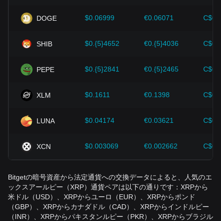
認してください。
$0.06999
€0.06071
C$0.
DOGE
XRP/JPYはXRP/USDと同じですか？
いいえ。XRP/JPYはXRPの価値を日本円で表したもので、
$0.{5}4652
€0.{5}4036
C$0.
SHIB
XRP/USDは米ドルで表したものです。両者のレートは
USD/JPYの為替レートを通じて関連していますが、通貨の変
$0.{5}2841
€0.{5}2465
C$0.
PEPE
動、流動性、市場環境によって異なる場合があります。
XRPをJPYに換算する際にどのような手数料がかか
$0.1611
€0.1398
C$0.
XLM
りますか？
発生する可能性のある費用には、取引手数料、入出金手数
$0.04174
€0.03621
C$0.
LUNA
料、ネットワーク手数料、プラットフォームの買値と売値の
スプレッドなどがあります。最終的な金額は、通貨換算手数
料や税金の影響を受ける場合もあります。Bitget Exchange
$0.003069
€0.002662
C$0.
XCN
または選択したサービスの最新の手数料体系をご確認くださ
い。
Bitgetの暗号資産から法定通貨への交換データによると、人気のエ
XRP/JPYは良い投資指標ですか？
ックスアールピー（XRP）通貨ペアは以下の通りです：XRPから
XRP/JPYは価格の参考値であり、投資を保証する指標ではあ
米ドル（USD）、XRPからユーロ（EUR）、XRPからポンド
りません。日本のユーザーがXRPの価値を評価するのに役立
（GBP）、XRPからカナダドル（CAD）、XRPからインドルピー
ちますが、XRPは価格変動が大きく、市場リスク、規制リス
（INR）、XRPからパキスタンルピー（PKR）、XRPからブラジル