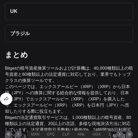
UK
ブラジル
まとめ
Bitgetの暗号資産換算ツールおよび計算機は、40,000種類以上の暗
号資産と80種類以上の法定通貨に対応しており、業界でもトップ
クラスの換算ツールです。
このページでは、エックスアールピー（XRP）（XRP）から日本
円（JPY）への換算に関する総合的な情報を提供しており、日本
円（JPY）でエックスアールピー（XRP）（XRP）を購入した
り、エックスアールピー（XRP）（XRP）を日本円（JPY）へ売
却したりする際に役立ちます。
Bitgetの法定通貨取引サービスは、1,000種類以上の暗号資産、80
種類以上の法定通貨、20以上の言語、多様な現地決済方法に対応
しています。法定通貨取引手数料は最低0%、24時間365日利用可
MXN
GTQ
CLP
HNL
UGX
ZAR
TND
能です。ユーザーはプラットフォームを離れることなく暗号資産