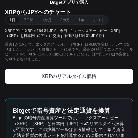
Bitgetアプリで購入
XRPからJPYへのチャート
1日
7日間
1か月
3カ月
1年
すべて
XRP/JPY: 1 XRP = 164.31 JPY。今日、1 エックスアールピー（XRP）
（XRP）を日本円（JPY）に交換する価格は164.31 JPYです。
過去1Dにおいて、エックスアールピー（XRP） は-0.88%変動し、JPYにな
りました。トレンドと価格チャートに基づき、過去 24 時間でエックスアール
ピー（XRP）(XRP)は -0.88%変化してJPY となり、日本円(JPY)は%変化し
てXRPとなりました。
XRPのリアルタイム価格
Bitgetで暗号資産と法定通貨を換算
Bitgetの暗号資産換算ツールでは、エックスアールピー
（XRP）（XRP）と日本円（JPY）へのリアルタイム換算
が可能です。この換算ツールは参考情報として、暗号資産
と法定通貨の換算レートを計算するために提供されていま