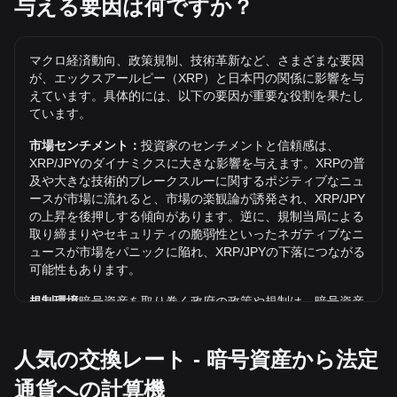
与える要因は何ですか？
XRP/JPYの史上最高値は？
JPYでの1 XRPの史上最高値は¥608.34です。1 XRP/JPYの価
値が現在の史上最高値を超えるかどうかはまだわかりませ
マクロ経済動向、政策規制、技術革新など、さまざまな要因
ん。
が、エックスアールピー（XRP）と日本円の関係に影響を与
JPYでのエックスアールピー（XRP）の価格動向
えています。具体的には、以下の要因が重要な役割を果たし
ています。
は？
過去7日間で、エックスアールピー（XRP）（XRP）の交換
市場センチメント：
投資家のセンチメントと信頼感は、
レートは3.21%下落しました。 先月、エックスアールピー
XRP/JPYのダイナミクスに大きな影響を与えます。XRPの普
（XRP）（XRP）の交換レートは、日本円（JPY）に対して
及や大きな技術的ブレークスルーに関するポジティブなニュ
4.09%下落しました。
ースが市場に流れると、市場の楽観論が誘発され、XRP/JPY
の上昇を後押しする傾向があります。逆に、規制当局による
XRPからJPYとはどういう意味ですか？
取り締まりやセキュリティの脆弱性といったネガティブなニ
ュースが市場をパニックに陥れ、XRP/JPYの下落につながる
XRPからJPYとは、暗号資産であるXRPと、日本の法定通貨
可能性もあります。
である日本円との交換レートまたは取引ペアを指します。
XRPを1枚購入するのに必要な日本円の額、またはXRPを1枚
規制環境
暗号資産を取り巻く政府の政策や規制は、暗号資産
売却したときに受け取れる円の額を示します。
の普及に直接的な影響を及ぼし、その結果、米ドルのような
従来の通貨との相対的な価値が決まります。明確で支持的な
XRPの価値を日本円で計算するにはどうすればよい
人気の交換レート - 暗号資産から法定
規制は、暗号資産に対する投資家の信頼を高め、その価値を
ですか？
上昇させる可能性があります。逆に、曖昧な規制政策や厳し
通貨への計算機
XRPの数量に現在のXRP/JPY為替レートを掛けます。たとえ
すぎる規制政策は、暗号資産の発展を妨げ、その価値を下落