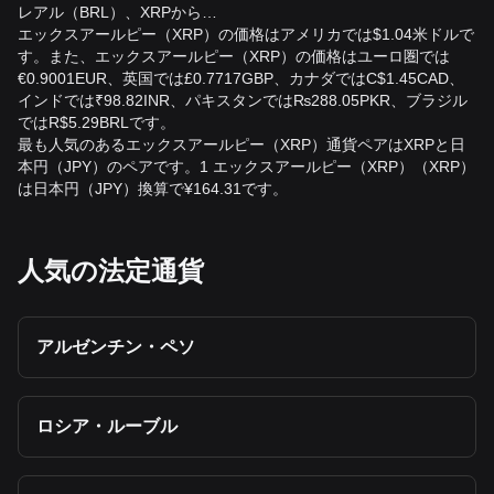
ク、為替リスクの影響を受けます。取引を行う前に十分に調
レアル（BRL）、XRPから…
査し、ご自身のリスク許容度を考慮してください。
エックスアールピー（XRP）の価格はアメリカでは$1.04米ドルで
す。また、エックスアールピー（XRP）の価格はユーロ圏では
JPYをXRPに戻すにはどうすればよいですか？
€0.9001EUR、英国では£0.7717GBP、カナダではC$1.45CAD、
インドでは₹98.82INR、パキスタンでは₨288.05PKR、ブラジル
日本円の金額を現在のXRP/JPYレートで割り、その後、取引
ではR$5.29BRLです。
手数料とスプレッドを考慮します。たとえば、XRPの価格が
最も人気のあるエックスアールピー（XRP）通貨ペアはXRPと日
100円で、10,000円を保有している場合、手数料などを差し
本円（JPY）のペアです。1 エックスアールピー（XRP）（XRP）
引く前であれば、理論上は100 XRPを受け取ることができま
は日本円（JPY）換算で¥164.31です。
す。
XRPからJPYへのレートには手数料が含まれていま
すか？
人気の法定通貨
通常、表示されているXRP/JPYの市場レートには、取引手数
料、出金手数料、入金手数料、換算手数料は含まれていませ
ん。そのため、実際に支払う、または受け取る金額は表示レ
アルゼンチン・ペソ
ートと異なる場合があります。確定する前に、必ず取引のプ
レビューと手数料の詳細を確認してください。
ロシア・ルーブル