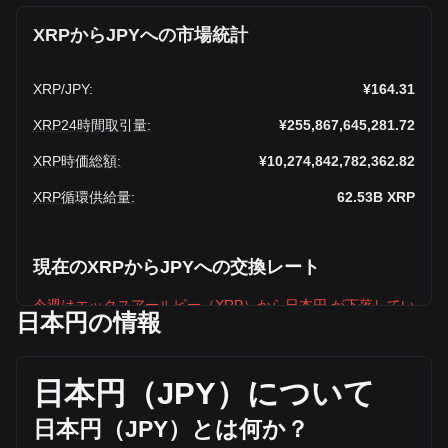
XRPからJPYへの市場統計
XRP
/
JPY
:
¥164.31
XRP24時間取引量
:
¥255,867,645,281.72
XRP時価総額
:
¥10,274,842,782,362.82
XRP循環供給量
:
62.53B
XRP
現在のXRPからJPYへの交換レート
今週はエックスアールピー（XRP）から日本円 が下落してい
日本円の情報
ます
エックスアールピー（XRP）の現在の市場価格は、XRPあた
り¥164.31で、循環供給量は62,533,270,000 XRP、合計時価
日本円（
JPY
）について
総額は¥10,274,842,782,362.82 JPYです。エックスアールピ
ー（XRP）の取引量は過去24時間で +19.64%
日本円（
JPY
）とは何か？
(¥42,007,303,729.13 JPY)変化しており、XRPの前日の取引