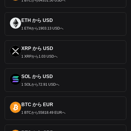
日本円には、軽量の
1 BTCから64351.50 USDへ
1
円、穴のあいた縁起の良い
5
円、平等院
が描かれた
10
円、
50
円、桜が描かれた一般的な
100
円、そし
て最高額の
500
円硬貨がある。紙幣は、野口英世が描かれた
1,000
円札、源氏物語の一場面が描かれた
2,000
円札、作家の
ETH から USD
樋口一葉が描かれた
5,000
円札、福沢諭吉が描かれた最高額
1 ETHから1903.13 USDへ
の
10,000
円札がある。これらの通貨は、日本の文化、歴史、
自然の美しさを反映している。
現状と世界的地位
XRP から USD
2024
年の時点で、日本円はトップクラスのパフォーマンスを
1 XRPから1.03 USDへ
示す通貨として認識されており、その強さは米ドルを上回る
可能性があると予測されている。日本円はまた、外国為替市
場で米ドル、ユーロに次いで
3
番目に多く取引されている通
SOL から USD
貨でもある。また、米ドル、ユーロ、ポンドと並んで一般的
に使用される基軸通貨としての役割も果たしている。この要
1 SOLから72.91 USDへ
因には、日本の中央銀行による流動性、政府支出、日本の輸
出に対する世界的な需要が含まれる。円高はドル高と日本経
済の成長に起因することが多い。
BTC から EUR
日本銀行の金融政策
1 BTCから55818.49 EURへ
日本銀行はゼロ金利に近い金利政策を維持しており、歴史的
に日本の厳しい反インフレ・スタンスと一致している。
2008