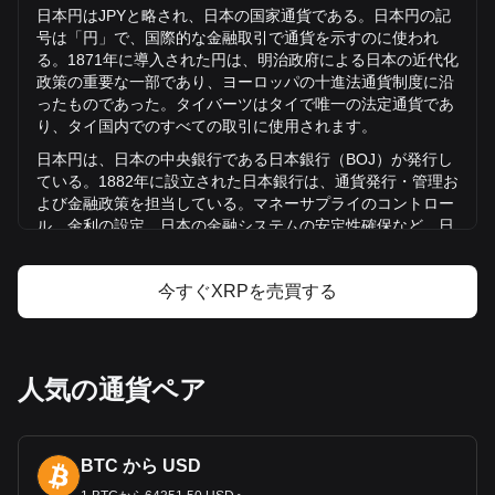
量は¥213,860,341,552.6でした。
日本円は
JPY
と略され、日本の国家通貨である。日本円の記
号は「円」で、国際的な金融取引で通貨を示すのに使われ
る。
1871
年に導入された円は、明治政府による日本の近代化
Bitgetのエックスアールピー（XRP）について
政策の重要な一部であり、ヨーロッパの十進法通貨制度に沿
の詳細情報
ったものであった。タイバーツはタイで唯一の法定通貨であ
り、タイ国内でのすべての取引に使用されます。
XRPの価格
日本円は、日本の中央銀行である日本銀行（
BOJ
）が発行し
XRPの価格予測
ている。
1882
年に設立された日本銀行は、通貨発行・管理お
XRP（XRP）とは
よび金融政策を担当している。マネーサプライのコントロー
エックスアールピー（XRP）の利益計算機
ル、金利の設定、日本の金
融システムの安定性確保など、日
本の金融システムにおいて重要な役割を果たしている。
SEK
の歴史とは？
今すぐXRPを売買する
円は、
1871
年の新貨条例以降、「半券」として知られる封建
領主によって発行されたさまざまな通貨に取って代わった。
この変化は、日本が封建的な領地の集まりから統一された近
人気の通貨ペア
代国家へと移行していく過程の一部であった。
1882
年に設立
された日本銀行は、やがて通貨発行を引き継ぎ、日本の通貨
制度を中央集権化し安定化させる重要な一歩を踏み出した。
SEK
の紙幣と硬貨
BTC から USD