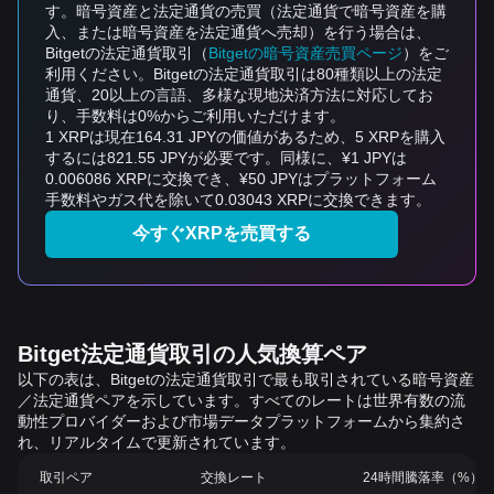
す。暗号資産と法定通貨の売買（法定通貨で暗号資産を購
入、または暗号資産を法定通貨へ売却）を行う場合は、
Bitgetの法定通貨取引（
Bitgetの暗号資産売買ページ
）をご
利用ください。Bitgetの法定通貨取引は80種類以上の法定
通貨、20以上の言語、多様な現地決済方法に対応してお
り、手数料は0%からご利用いただけます。
1 XRPは現在164.31 JPYの価値があるため、5 XRPを購入
するには821.55 JPYが必要です。同様に、¥1 JPYは
0.006086 XRPに交換でき、¥50 JPYはプラットフォーム
手数料やガス代を除いて0.03043 XRPに交換できます。
今すぐXRPを売買する
Bitget法定通貨取引の人気換算ペア
以下の表は、Bitgetの法定通貨取引で最も取引されている暗号資産
／法定通貨ペアを示しています。すべてのレートは世界有数の流
動性プロバイダーおよび市場データプラットフォームから集約さ
れ、リアルタイムで更新されています。
取引ペア
交換レート
24時間騰落率（%）