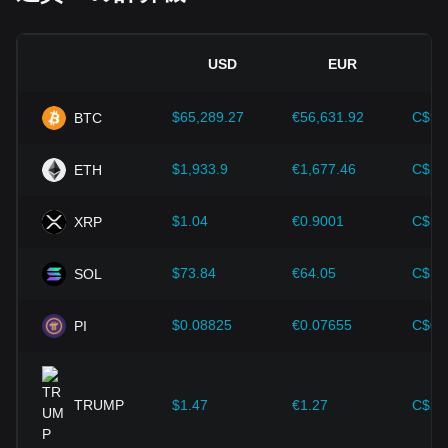
ば、1 XRPが100円の価値であれば、50 XRPは手数料、スプ
させる可能性があります。
レッド、適用される税金を差し引く前で5,000円になりま
す。
経済指標：
インフレ率、金利、主要な経済成長指標など、‌法
USD
EUR
定通貨が発行されている国のマクロ経済要因は、‌法定通貨の
現在のXRPからJPYへのレートはどこで確認できま
価値を決定する上で重要な役割を果たし、XRP/JPYの交換レ
すか？
ートに間接的に影響を与えます。例えば、高いインフレ率は
$65,289.27
€56,631.92
C$91
BTC
法定通貨に対する市場の信頼を低下させ、その結果、ヘッジ
信頼できる市場データのウェブサイトや、Bitget Exchange
としてビットコインなどの暗号資産に対する投資家の需要が
などの暗号資産取引プラットフォームで、XRP/JPYのリアル
高まり、価格が上昇する可能性があります。
$1,933.9
€1,677.46
C$2,
ETH
タイムレートを確認できます。流動性、取引量、スプレッ
ド、取引手数料の違いにより、プラットフォーム間でレート
技術の進歩：
ブロックチェーン技術の継続的な開発と革新、
がわずかに異なる場合があります。
$1.04
€0.9001
C$1.
XRP
そして拡張ソリューションやセキュリティの強化など、暗号
資産エコシステムにおけるさまざまな改善が、ビットコイン
XRP/JPYの価格はなぜ変動するのですか？
のような暗号資産の価値向上を強力に支えてきました。
$73.84
€64.05
C$10
SOL
XRP/JPYの価格は、需給、XRP市場の動向、日本円の変動、
マクロ経済状況、規制の動向、投資家心理、そして暗号資産
投資家は間違った判断をしないためにも、こうした力学を理
市場全体のトレンドによって変動します。
解しなければなりません。これらの要因を考慮した上で、投
$0.08825
€0.07655
C$0.
PI
資家は今後のXRPの価格変動を注意深く観察し、進化する市
日本円でXRPを購入できますか？
場に応じて投資戦略を調整する必要があります。
JPYの入金とXRPの取引に対応しているプラットフォーム
TRUMP
$1.47
€1.27
C$2.
（利用可能な場合はBitget取引所など）を通じて、日本円で
XRPを購入できる場合があります。取引前に、アカウント要
件、対応している支払い方法、手数料、地域による制限を確