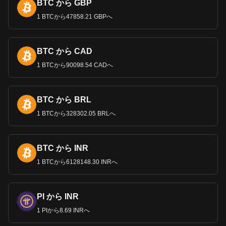
年の世界金融危機以降、日本はデフレの時代に直面した。こ
BTC から GBP
れを受けて
2013
年、日
本銀行はデフレから目標インフレ率
1 BTCから47858.21 GBPへ
2
％への転換を目指し、
2
年間で
1.4
兆ドルの資産取得政策の
拡大を発表した。この政策はマネーサプライを倍増させるこ
とを意図しており、日本の金融手法の大幅な転換を反映して
いた。
BTC から CAD
デジタル円とは何か？
1 BTCから90098.54 CADへ
デジタル円（
DCJPY
）は、
2024
年
7
月に登場予定の日本円を
裏付けとするデジタル通貨である。
DCJPY
のエコシステム
BTC から BRL
は、
DeCurret Holdings
によって開発され、
2
つの異なるブロ
ックチェーンネットワークを特徴とする。この取り組みは、
1 BTCから328302.05 BRLへ
デジタル通貨フォーラム会長の山岡宏美氏の
ビジョンに沿っ
たものである。同氏は、デジタル通貨が情報処理の機能を強
化することで、将来の経済発展と福祉の中心的役割を果たす
BTC から INR
と考えている。
DCJPY
は中央銀行デジタル通貨（
CBDC
）と
1 BTCから6128148.30 INRへ
共存するように設計されており、日本がデジタル金融技術を
受け入れる重要な一歩となる。
PI から INR
Bitgetの暗号資産から法定通貨への交換データによる
と、最も人気のあるエックスアールピー（XRP）の
1 PIから8.69 INRへ
通貨ペアはXRPからJPYで、エックスアールピー