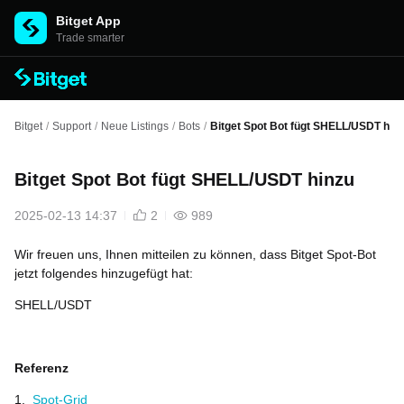
Bitget App
Trade smarter
Bitget
/
Support
/
Neue Listings
/
Bots
/
Bitget Spot Bot fügt SHELL/USDT hin
Bitget Spot Bot fügt SHELL/USDT hinzu
2025-02-13 14:37
2
989
Wir freuen uns, Ihnen mitteilen zu können, dass Bitget Spot-Bot
jetzt folgendes hinzugefügt hat:
SHELL/USDT
Referenz
1.
Spot-Grid