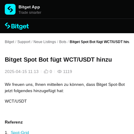
Bitget App
Trade smarter
Bitget
/
Support
/
Neue Listings
/
Bots
/
Bitget Spot Bot fügt WCT/USDT hinzu
Bitget Spot Bot fügt WCT/USDT hinzu
2025-04-15 11:13
0
1119
Wir freuen uns, Ihnen mitteilen zu können, dass Bitget Spot-Bot
jetzt folgendes hinzugefügt hat:
WCT/USDT
Referenz
1.
Spot-Grid