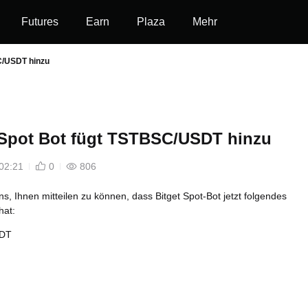
Futures
Earn
Plaza
Mehr
C/USDT hinzu
 Spot Bot fügt TSTBSC/USDT hinzu
02:21
0
806
ns, Ihnen mitteilen zu können, dass Bitget Spot-Bot jetzt folgendes
hat:
DT
d