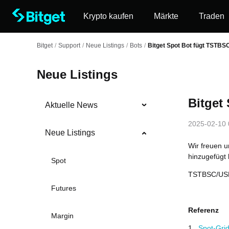
Krypto kaufen
Märkte
Traden
Bitget
/
Support
/
Neue Listings
/
Bots
/
Bitget Spot Bot fügt TSTBS
Neue Listings
Bitget
Aktuelle News
2025-02-10 
Neue Listings
Wir freuen u
hinzugefügt 
Spot
TSTBSC/US
Futures
Referenz
Margin
1.
Spot-Gri