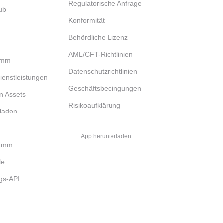
Regulatorische Anfrage
ub
Konformität
Behördliche Lizenz
AML/CFT-Richtlinien
ramm
Datenschutzrichtlinien
 Dienstleistungen
Geschäftsbedingungen
n Assets
Risikoaufklärung
rladen
App herunterladen
ramm
le
gs-API