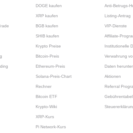
DOGE kaufen
Anti-Betrugs-H
XRP kaufen
Listing-Antrag
Trade
BGB kaufen
VIP-Dienste
SHIB kaufen
Affiliate-Prog
Krypto Preise
Institutionelle
g
Bitcoin-Preis
Verwahrung vo
ding
Ethereum-Preis
Daten herunte
Solana-Preis-Chart
Aktionen
Rechner
Referral Prog
Bitcoin ETF
Gebührentabel
Krypto-Wiki
Steuererklärun
XRP-Kurs
Pi Network-Kurs