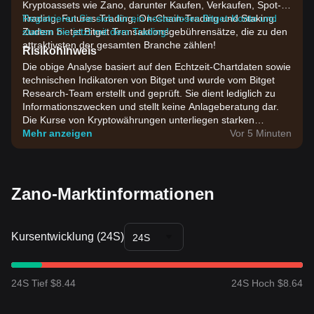
Kryptoassets wie Zano, darunter Kaufen, Verkaufen, Spot-
Trading, Futures-Trading, On-Chain-Trading und Staking.
Registrieren Sie sich für ein kostenloses Bitget-Konto und
Zudem bietet Bitget Transaktionsgebührensätze, die zu den
starten Sie jetzt mit dem Trading!
attraktivsten der gesamten Branche zählen!
Risikohinweis
Die obige Analyse basiert auf den Echtzeit-Chartdaten sowie
technischen Indikatoren von Bitget und wurde vom Bitget
Research-Team erstellt und geprüft. Sie dient lediglich zu
Informationszwecken und stellt keine Anlageberatung dar.
Die Kurse von Kryptowährungen unterliegen starken
Schwankungen. Bitte treffen Sie Investmententscheidungen
Mehr anzeigen
Vor 5 Minuten
entsprechend Ihrer eigenen Risikobereitschaft.
Zano-Marktinformationen
Kursentwicklung (24S)
24S
24S Tief $8.44
24S Hoch $8.64