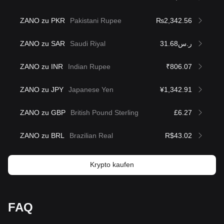
ZANO zu PKR
Pakistani Rupee
₨2,342.56
ZANO zu SAR
Saudi Riyal
ر.س31.68
ZANO zu INR
Indian Rupee
₹806.07
ZANO zu JPY
Japanese Yen
¥1,342.91
ZANO zu GBP
British Pound Sterling
£6.27
ZANO zu BRL
Brazilian Real
R$43.02
Krypto kaufen
FAQ