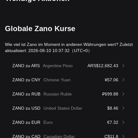
Globale Zano Kurse
Wie viel ist Zano im Moment in anderen Währungen wert? Zuletzt
aktualisiert: 2026-08-10 10:37:32
（UTC+0）
ZANO zu ARS
Argentine Peso
ARS$12,682.43
ZANO zu CNY
Chinese Yuan
¥57.06
ZANO zu RUB
Russian Ruble
₽699.88
ZANO zu USD
United States Dollar
$8.46
ZANO zu EUR
Euro
€7.32
ZANO zu CAD
Canadian Dollar
C$11.8