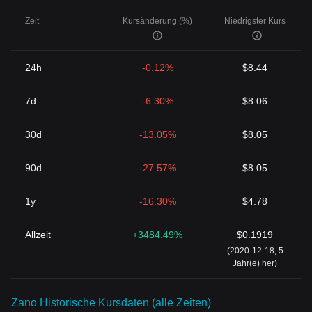
Zeit
Kursänderung (%)
Niedrigster Kurs
24h
-0.12%
$8.44
7d
-6.30%
$8.06
30d
-13.05%
$8.05
90d
-27.57%
$8.05
1y
-16.30%
$4.78
Allzeit
+3484.49%
$0.1919
(2020-12-18, 5
Jahr(e) her)
Zano Historische Kursdaten (alle Zeiten)