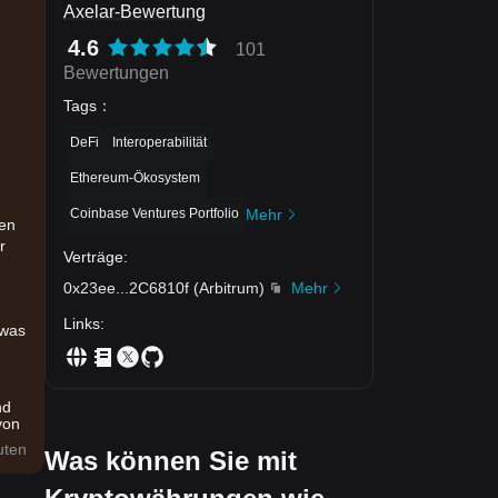
Axelar-Bewertung
4.6
101
Bewertungen
Tags
：
DeFi
Interoperabilität
Ethereum-Ökosystem
Coinbase Ventures Portfolio
Mehr
den
r
Verträge
:
0x23ee
...
2C6810f
(
Arbitrum
)
Mehr
Links
:
 was
nd
von
uten
Was können Sie mit