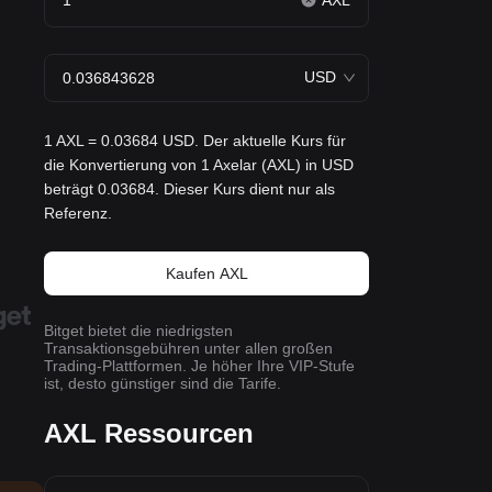
AXL
USD
1 AXL = 0.03684 USD. Der aktuelle Kurs für
die Konvertierung von 1 Axelar (AXL) in USD
beträgt 0.03684. Dieser Kurs dient nur als
Referenz.
Kaufen AXL
Bitget bietet die niedrigsten
Transaktionsgebühren unter allen großen
Trading-Plattformen. Je höher Ihre VIP-Stufe
ist, desto günstiger sind die Tarife.
AXL Ressourcen