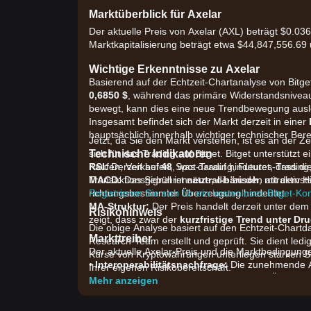
Marktüberblick für Axelar
Der aktuelle Preis von Axelar (AXL) beträgt $0.03
Marktkapitalisierung beträgt etwa $44,847,556.6
Wichtige Erkenntnisse zu Axelar
Basierend auf der Echtzeit-Chartanalyse von Bitget
0,6850 $
, während das primäre Widerstandsnivea
bewegt, kann dies eine neue Trendbewegung ausl
Insgesamt befindet sich der Markt derzeit in einer
hauptsächlich innerhalb wichtiger technischer Bere
Jetzt, da Sie den Markt verstehen, ist es an der Z
Technische Indikatoren
sich für das Trading auf Bitget. Bitget unterstützt
RSI:
Kaufen, Verkaufen, Spot-Trading, Futures-Trading
Derzeit bei
48
, was darauf hindeutet, dass d
MACD:
Transaktionsgebührensätze, die zu den attraktivs
Das Signal ist
neutral-bärisch
, mit dem H
richtungsbestimmter Überzeugung hindeutet.
Registrieren Sie sich für ein kostenloses Bitget-Ko
MA-Struktur:
Der Preis handelt derzeit unter dem
Risikohinweis
zeigt, dass zwar der
kurzfristige Trend unter Dru
Die obige Analyse basiert auf den Echtzeit-Chartd
Markttreiber
Research-Team erstellt und geprüft. Sie dient ledi
Der aktuelle Axelar-Preis und die Marktbedingung
Kurse von Kryptowährungen unterliegen starken S
•
Interoperabilitätsnachfrage:
Die zunehmende Ak
Ihrer eigenen Risikobereitschaft.
Axelar bei der Verbindung verschiedener Ökosyste
Mehr anzeigen
•
Ökosystem-Erweiterung:
Kürzliche Integration
Anlegerstimmung bezüglich der Nützlichkeit von A