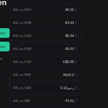
en
AXL zu CNY
¥0.25
AXL zu RUB
₽3.03
men
AXL zu USD
$0.04
men
AXL zu EUR
€0.03
nd
AXL zu CAD
C$0.05
AXL zu PKR
₨10.2
AXL zu SAR
ر.س0.14
AXL zu INR
₹3.51