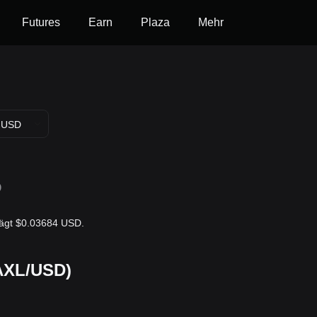
Futures
Earn
Plaza
Mehr
USD
D
trägt $0.03684 USD.
(AXL/USD)