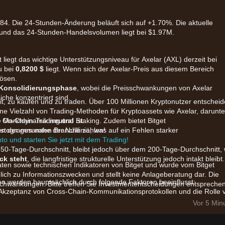
684. Die 24-Stunden-Änderung beläuft sich auf +1.70%. Die aktuelle
9 und das 24-Stunden-Handelsvolumen liegt bei $1.97M.
 liegt das wichtige Unterstützungsniveau für Axelar (AXL) derzeit bei
u bei
0,8200 $
liegt. Wenn sich der Axelar-Preis aus diesem Bereich
ösen.
Konsolidierungsphase
, wobei die Preisschwankungen von Axelar
iche konzentriert sind.
eit, zu kaufen und zu traden. Über 100 Millionen Kryptonutzer entschei
 eine Vielzahl von Trading-Methoden für Kryptoassets wie Axelar, darunte
, On-Chain-Trading und Staking. Zudem bietet Bitget
ie Marktdynamik
neutral
ist.
ten der gesamten Branche zählen!
istogramm nahe der Nulllinie, was auf ein Fehlen starker
nto und starten Sie jetzt mit dem Trading!
 50-Tage-Durchschnitt, bleibt jedoch über dem 200-Tage-Durchschnitt,
ck steht
, die langfristige strukturelle Unterstützung jedoch intakt bleibt.
aten sowie technischen Indikatoren von Bitget und wurde vom Bitget
glich zu Informationszwecken und stellt keine Anlageberatung dar. Die
en werden hauptsächlich durch folgende Faktoren beeinflusst:
chwankungen. Bitte treffen Sie Investmententscheidungen entspreche
zeptanz von Cross-Chain-Kommunikationsprotokollen und die Rolle 
me treiben weiterhin das fundamentale Interesse an.
Vor 5 Min
en mit wichtigen Layer-1- und Layer-2-Netzwerken beeinflussen die
XL.