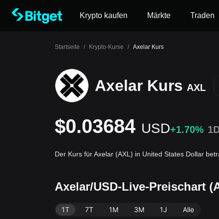
Krypto kaufen
Märkte
Traden
Startseite
/
Krypto-Kurse
/
Axelar Kurs
Axelar Kurs
AXL
$0.03684
USD
+1.70%
1
Der Kurs für Axelar (AXL) in United States Dollar be
Axelar/USD-Live-Preischart 
1T
7T
1M
3M
1J
Alle