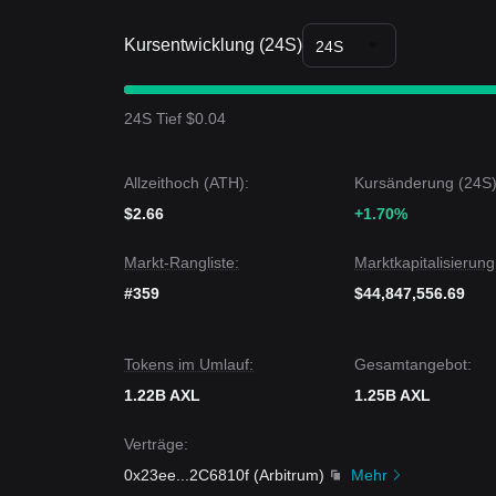
Struktur beibehält.
Kursentwicklung (24S)
Zusammenfassung der Trends
24S
Markteinblicke
Kurzfristig hat Axelar in den letzten 7 Tagen eine
s
allgemein
neutral
. Aus einer mittelfristigen Struk
24S Tief $0.04
Unterstützungslevel von
0,6850 $
und dem Widers
Marktausblick
Wenn der Axelar-Preis
0,8200 $
durchbricht, könn
Allzeithoch (ATH):
Kursänderung (24S)
Falls der Axelar-Preis unter
0,6850 $
fällt, könnte
$2.66
Marktkonsens
+1.70%
Der Konsens mehrerer Analysten lautet: Obwohl Axel
Preis über dem wichtigen Unterstützungslevel von
Markt-Rangliste:
Marktkapitalisierung
optimistisch
.
#359
$44,847,556.69
Tokens im Umlauf:
Gesamtangebot:
1.22B AXL
1.25B AXL
Verträge
:
0x23ee
...
2C6810f
(
Arbitrum
)
Mehr