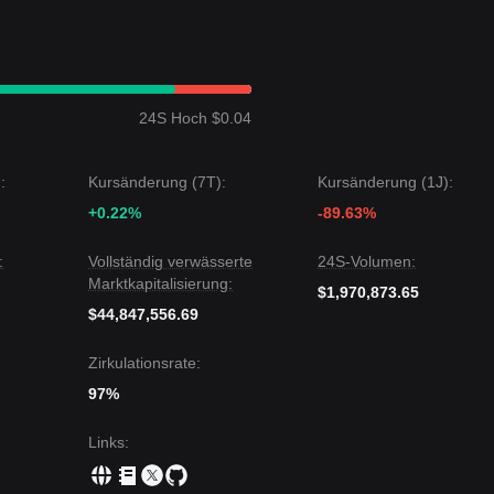
eitwärts gerichtete
Preisstruktur gezeigt, und die Marktstimmung ist
turanalyse heraus befindet sich der Axelar-Preis derzeit zwischen dem
24S Hoch $0.04
tandslevel von
0,8200 $
.
te der nächste Zielkurs
0,9500 $
sein.
:
Kursänderung (7T):
Kursänderung (1J):
 der nächste Zielkurs
0,6000 $
sein.
+0.22%
-89.63%
ar kurzfristig Volatilität oder Konsolidierung erfahren kann, solange 
0,6850 $
bleibt, ist der mittelfristige Trend wahrscheinlich
vorsichtig
:
Vollständig verwässerte
24S-Volumen:
Marktkapitalisierung:
$1,970,873.65
$44,847,556.69
Zirkulationsrate:
97%
Links
: