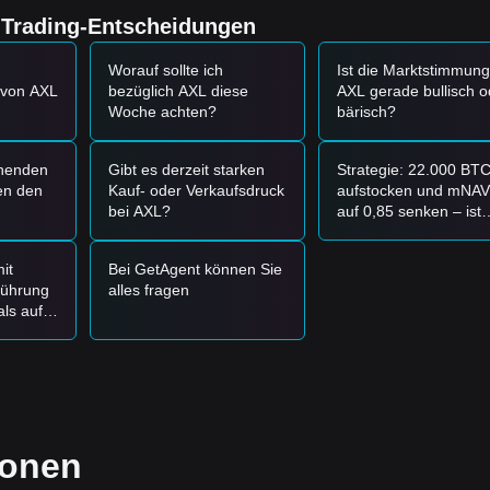
 mit großen Krypto-Assets bleibt hoch, da Liquiditätsströme Infrastruk
e Trading-Entscheidungen
en.
Worauf sollte ich
Ist die Marktstimmung
und der Marktdynamik liefern Analysten die folgenden Referenz-
 von AXL
bezüglich AXL diese
AXL gerade bullisch o
Woche achten?
bärisch?
,7000 $
erreicht und Anzeichen einer Erholung zeigt, kann sich eine
henden
Gibt es derzeit starken
Strategie: 22.000 BT
leitet von einem Anstieg des Handelsvolumens, kann dies einen neuen
en den
Kauf- oder Verkaufsdruck
aufstocken und mNAV
bei AXL?
auf 0,85 senken – ist
MSTR jetzt
 der Markt in eine tiefere kurzfristige Anpassungsphase eintreten und
unterbewertet?
it
Bei GetAgent können Sie
führung
alles fragen
als auf
Analysten die folgenden Referenzstrategien:
Preis
arke
ützungslevel von
0,6850 $
zurückkommt, um schrittweise einzukaufen.
önnen?
rstand von
0,8200 $
effektiv durchbricht, bevor Sie dem Trend folgen.
n sich ein neuer Aufwärtstrend bilden.
0 $
betragen.
ionen
ahrscheinlich, dass der mittel- bis langfristige Trend eine aufwärtsgerich