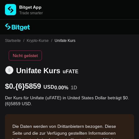
Bitget App
Trade smarter
Startseite
/
Krypto-Kurse
/
Unifate Kurs
Nicht gelistet
Unifate Kurs
uFATE
$0.{6}5859
USD
0.00%
1D
Der Kurs für Unifate (uFATE) in United States Dollar beträgt $0.
{6}5859 USD.
Die Daten werden von Drittanbietern bezogen. Diese
Seite und die zur Verfügung gestellten Informationen