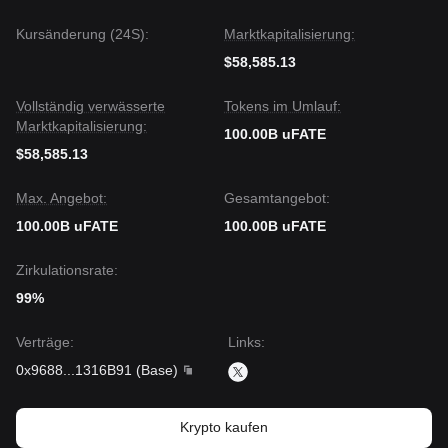
Kursänderung (24S):
Marktkapitalisierung:
$58,585.13
Vollständig verwässerte
Tokens im Umlauf:
Marktkapitalisierung:
100.00B uFATE
$58,585.13
Max. Angebot:
Gesamtangebot:
100.00B uFATE
100.00B uFATE
Zirkulationsrate:
99%
Verträge
:
Links
:
0x9688
...
1316B91
(
Base
)
Krypto kaufen