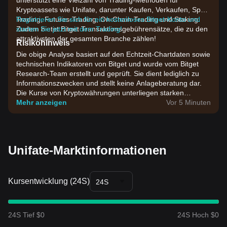
unterstützt eine Vielzahl von Trading-Methoden für
Kryptoassets wie Unifate, darunter Kaufen, Verkaufen, Spot-
Trading, Futures-Trading, On-Chain-Trading und Staking.
Registrieren Sie sich für ein kostenloses Bitget-Konto und
Zudem bietet Bitget Transaktionsgebührensätze, die zu den
starten Sie jetzt mit dem Trading!
attraktivsten der gesamten Branche zählen!
Risikohinweis
Die obige Analyse basiert auf den Echtzeit-Chartdaten sowie
technischen Indikatoren von Bitget und wurde vom Bitget
Research-Team erstellt und geprüft. Sie dient lediglich zu
Informationszwecken und stellt keine Anlageberatung dar.
Die Kurse von Kryptowährungen unterliegen starken
Schwankungen. Bitte treffen Sie Investmententscheidungen
Mehr anzeigen
Vor 5 Minuten
entsprechend Ihrer eigenen Risikobereitschaft.
Unifate-Marktinformationen
Kursentwicklung (24S)
24S
24S Tief $0
24S Hoch $0