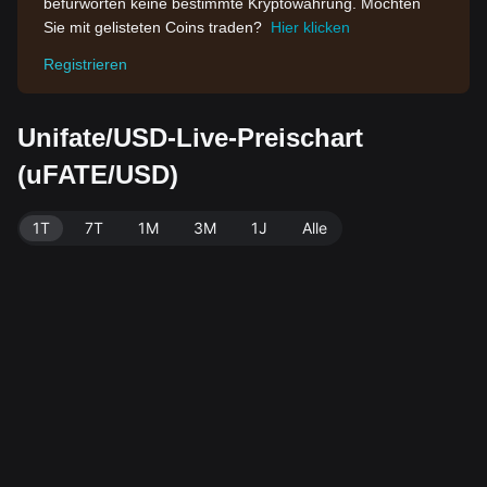
befürworten keine bestimmte Kryptowährung. Möchten
Sie mit gelisteten Coins traden?
Hier klicken
Registrieren
Unifate/USD-Live-Preischart
(uFATE/USD)
1T
7T
1M
3M
1J
Alle