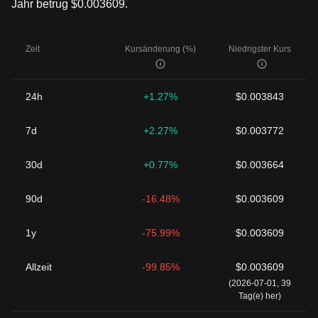
Jahr betrug $0.003609.
Zeit
Kursänderung (%)
Niedrigster Kurs
24h
+1.27%
$0.003843
7d
+2.27%
$0.003772
30d
+0.77%
$0.003664
90d
-16.48%
$0.003609
1y
-75.99%
$0.003609
Allzeit
-99.85%
$0.003609
(2026-07-01, 39
Tag(e) her)