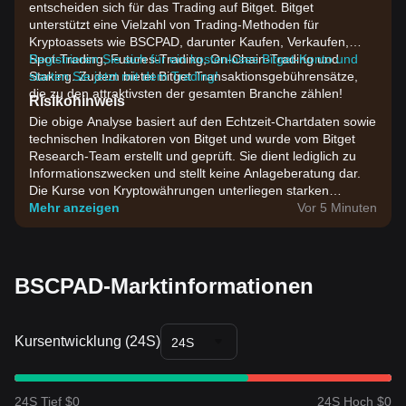
entscheiden sich für das Trading auf Bitget. Bitget
unterstützt eine Vielzahl von Trading-Methoden für
Kryptoassets wie BSCPAD, darunter Kaufen, Verkaufen,
Spot-Trading, Futures-Trading, On-Chain-Trading und
Registrieren Sie sich für ein kostenloses Bitget-Konto und
Staking. Zudem bietet Bitget Transaktionsgebührensätze,
starten Sie jetzt mit dem Trading!
die zu den attraktivsten der gesamten Branche zählen!
Risikohinweis
Die obige Analyse basiert auf den Echtzeit-Chartdaten sowie
technischen Indikatoren von Bitget und wurde vom Bitget
Research-Team erstellt und geprüft. Sie dient lediglich zu
Informationszwecken und stellt keine Anlageberatung dar.
Die Kurse von Kryptowährungen unterliegen starken
Schwankungen. Bitte treffen Sie Investmententscheidungen
Mehr anzeigen
Vor 5 Minuten
entsprechend Ihrer eigenen Risikobereitschaft.
BSCPAD-Marktinformationen
Kursentwicklung (24S)
24S
24S Tief $0
24S Hoch $0