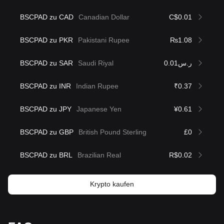
BSCPAD zu CAD
Canadian Dollar
C$0.01
BSCPAD zu PKR
Pakistani Rupee
₨1.08
BSCPAD zu SAR
Saudi Riyal
ر.س0.01
BSCPAD zu INR
Indian Rupee
₹0.37
BSCPAD zu JPY
Japanese Yen
¥0.61
BSCPAD zu GBP
British Pound Sterling
£0
BSCPAD zu BRL
Brazilian Real
R$0.02
Krypto kaufen