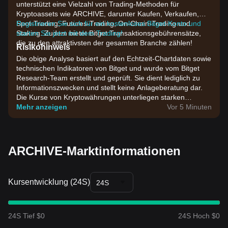
unterstützt eine Vielzahl von Trading-Methoden für
Kryptoassets wie ARCHIVE, darunter Kaufen, Verkaufen,
Spot-Trading, Futures-Trading, On-Chain-Trading und
Registrieren Sie sich für ein kostenloses Bitget-Konto und
Staking. Zudem bietet Bitget Transaktionsgebührensätze,
starten Sie jetzt mit dem Trading!
die zu den attraktivsten der gesamten Branche zählen!
Risikohinweis
Die obige Analyse basiert auf den Echtzeit-Chartdaten sowie
technischen Indikatoren von Bitget und wurde vom Bitget
Research-Team erstellt und geprüft. Sie dient lediglich zu
Informationszwecken und stellt keine Anlageberatung dar.
Die Kurse von Kryptowährungen unterliegen starken
Schwankungen. Bitte treffen Sie Investmententscheidungen
Mehr anzeigen
Vor 5 Minuten
entsprechend Ihrer eigenen Risikobereitschaft.
ARCHIVE-Marktinformationen
Kursentwicklung (24S)
24S
24S Tief $0
24S Hoch $0