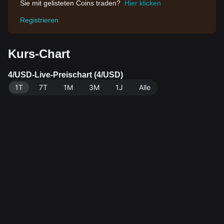
Sie mit gelisteten Coins traden?
Hier klicken
Registrieren
Kurs-Chart
4/USD-Live-Preischart (4/USD)
1T
7T
1M
3M
1J
Alle