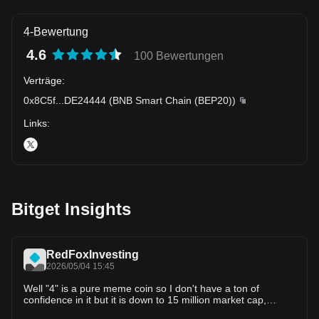
4-Bewertung
4.6
100 Bewertungen
Verträge
:
0x8C5f
...
DE24444
(
BNB Smart Chain (BEP20)
)
Links
:
Bitget Insights
RedFoxInvesting
2026/05/04 15:45
Well "4" is a pure meme coin so I don't have a ton of
confidence in it but it is down to 15 million market cap,
probably a lot considering it doesn't do anything but also not