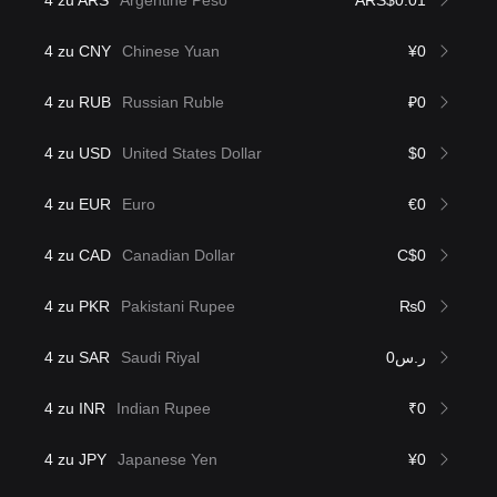
4 zu ARS
Argentine Peso
ARS$0.01
4 zu CNY
Chinese Yuan
¥0
4 zu RUB
Russian Ruble
₽0
4 zu USD
United States Dollar
$0
4 zu EUR
Euro
€0
4 zu CAD
Canadian Dollar
C$0
4 zu PKR
Pakistani Rupee
₨0
4 zu SAR
Saudi Riyal
ر.س0
4 zu INR
Indian Rupee
₹0
4 zu JPY
Japanese Yen
¥0