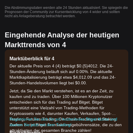
Die Abstimmungsdaten werden alle 24 Stunden aktualisiert. Sie spiegeln die
Prognosen der Community zur Kursentwicklung von 4 wider und sollten
nicht als Anlageberatung betrachtet werden.
Eingehende Analyse der heutigen
Markttrends von 4
Marktüberblick für 4
Der aktuelle Preis von 4 (4) beträgt $0.{​5}4012. Die 24-
Stunden-Änderung beläuft sich auf 0.00%. Die aktuelle
Marktkapitalisierung beträgt etwa $4,012.09 und das 24-
Stunden-Handelsvolumen liegt bei $0.00.
Jetzt, da Sie den Markt verstehen, ist es an der Zeit, zu
kaufen und zu traden. Über 100 Millionen Kryptonutzer
entscheiden sich für das Trading auf Bitget. Bitget
unterstützt eine Vielzahl von Trading-Methoden für
Kryptoassets wie 4, darunter Kaufen, Verkaufen, Spot-
Trading, Futures-Trading, On-Chain-Trading und Staking.
Registrieren Sie sich für ein kostenloses Bitget-Konto und
Zudem bietet Bitget Transaktionsgebührensätze, die zu den
starten Sie jetzt mit dem Trading!
attraktivsten der gesamten Branche zählen!
Risikohinweis