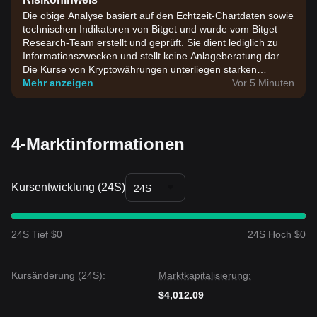
Die obige Analyse basiert auf den Echtzeit-Chartdaten sowie
technischen Indikatoren von Bitget und wurde vom Bitget
Research-Team erstellt und geprüft. Sie dient lediglich zu
Informationszwecken und stellt keine Anlageberatung dar.
Die Kurse von Kryptowährungen unterliegen starken
Schwankungen. Bitte treffen Sie Investmententscheidungen
Mehr anzeigen
Vor 5 Minuten
entsprechend Ihrer eigenen Risikobereitschaft.
4-Marktinformationen
Kursentwicklung (24S)
24S
24S Tief $0
24S Hoch $0
Kursänderung (24S):
Marktkapitalisierung:
$4,012.09