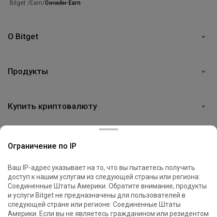
/
Earn
/
Ончейн-Earn
Bitget
О Bitget
Продукты
Купить криптовалюту
Поддержка
Ограничение по IP
Ваш IP-адрес указывает на то, что вы пытаетесь получить
Юридическая информация
доступ к нашим услугам из следующей страны или региона:
Соединенные Штаты Америки. Обратите внимание, продукты
и услуги Bitget не предназначены для пользователей в
следующей стране или регионе: Соединенные Штаты
Файлы cookie используются для оптимизации и
Америки. Если вы не являетесь гражданином или резидентом