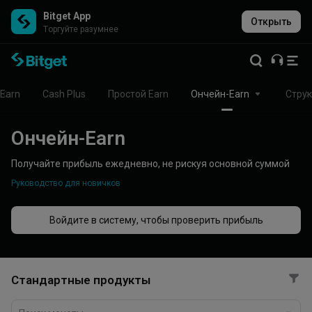
Bitget App
Открыть
Торгуйте разумнее
Earn
Cash Plus
Простой Earn
Ончейн-Earn
Струк
Ончейн-Earn
Получайте прибыль ежедневно, не рискуя основной суммой
Руководство для новичков
Войдите в систему, чтобы проверить прибыль
Стандартные продукты