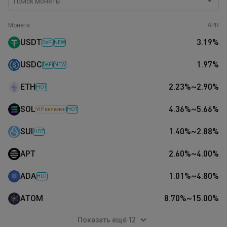
Поиск монеты
Монета
APR
USDT
3.19
%
DeFi
NEW
USDC
1.97
%
DeFi
NEW
ETH
2.23
%
~
2.90
%
HOT
SOL
4.36
%
~
5.66
%
VIP включен
HOT
SUI
1.40
%
~
2.88
%
HOT
APT
2.60
%
~
4.00
%
ADA
1.01
%
~
4.80
%
HOT
ATOM
8.70
%
~
15.00
%
Показать ещё 12