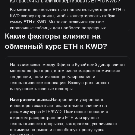
Как рассчитать или конвертировать ETH в KWD?
Вы можете воспользоваться нашим калькулятором ETH в
KWD вверху страницы, чтобы конвертировать любую
сумму ETH в KWD. Мы также включили краткие
справочные таблицы для наиболее популярных
конвертаций. Например, 5 KWD эквивалентны 0.008455
Какие факторы влияют на
ETH, а 5 ETH будут стоить около 2,956.74KWD.
обменный курс ETH к KWD?
Какова самая высокая цена ETH/KWD в истории?
Самая высокая цена 1 ETH в KWD за все время
На взаимосвязь между Эфира и Кувейтский динар влияет
составляет د.ك1,533.18. Еще неизвестно, превысит ли
множество факторов, в том числе макроэкономические
стоимость 1 ETH в KWD текущий исторический
тенденции, политическое регулирование и
максимум.
технологические инновации. Важную роль играют
Какова динамика цен Эфира в KWD?
следующие ключевые факторы:
За последние 7 дней обменный курс Эфира (ETH)
Настроения рынка.
Настроения и уверенность
снизился на 0.56%. За последний месяц обменный курс
инвесторов оказывают значительное влияние на
Эфира (ETH) вырос на 5.87% по отношению к
динамику курса ETH/KWD. Позитивные новости о
следующей валюте: Кувейтский динар (KWD).
широком распространении ETH или крупных
технологических прорывах, как правило, увеличивают
оптимизм на рынке и способствуют росту курса