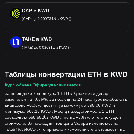
CAP в KWD
(CAP) до د.ك0.009734 KWD ()
TAKE в KWD
(TAKE) до د.ك0.02031 KWD ()
Таблицы конвертации ETH в KWD
Курс обмена Эфира увеличивается.
За последние 7 дней курс 1 ETH к Кувейтский динар
изменился на -0.56%. За последние 24 часа курс колебался в
диапазоне +0.06%, достигнув максимума 595.06 KWD и
минимума 585.25 KWD . Месяц назад стоимость 1 ETH
составляла د.ك558.55 KWD , что на +5.87% от его текущей
стоимости. За последний год цена Эфира изменилась на
-
د.ك
546.85
KWD
, что привело к изменению его стоимости на