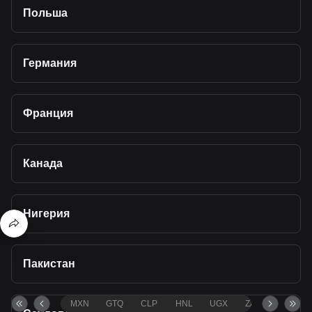
Польша
Германия
Франция
Канада
Нигерия
Пакистан
MXN
GTQ
CLP
HNL
UGX
ZAR
TND