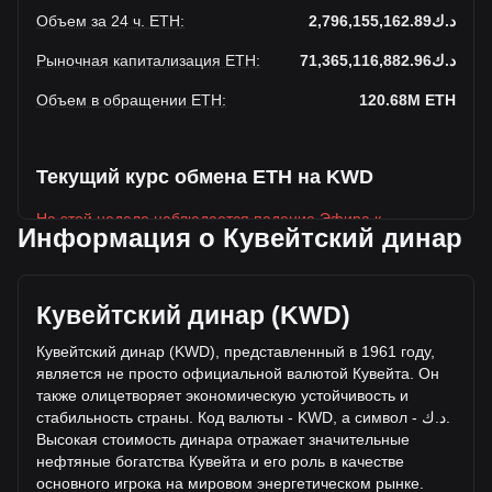
Объем за 24 ч. ETH
:
د.ك2,796,155,162.89
Рыночная капитализация ETH
:
د.ك71,365,116,882.96
Объем в обращении ETH
:
120.68M
ETH
Текущий курс обмена ETH на KWD
На этой неделе наблюдается падение Эфира к
Информация о Кувейтский динар
Кувейтский динар
Текущая рыночная цена Эфира составляет د.ك591.35 за
ETH, а общая рыночная капитализация составляет
Кувейтский динар (KWD)
120,682,140ETH на основе оборотного предложения
Эфира د.ك71,365,116,882.96 KWD. Объем торгов упал
Кувейтский динар (KWD), представленный в 1961 году,
на Эфира% (د.ك92,236,087.5 KWD) за последние 24
является не просто официальной валютой Кувейта. Он
часа, а объем торгов +3.41 составил د.ك2,703,919,075.4
также олицетворяет экономическую устойчивость и
было продано за тот же период.
стабильность страны. Код валюты - KWD, а символ -
ك
.
د
.
Высокая стоимость динара отражает значительные
неф
тяные богатства Кувейта и его роль в качестве
Дополнительная информация о Эфира на
основного игрока на мировом энергетическом рынке.