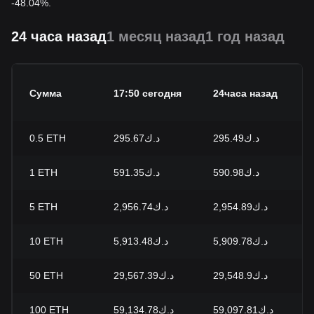
-48.04%.
24 часа назад
1 месяц назад
1 год назад
Сумма
17:50 сегодня
24часа назад
0.5
ETH
د.ك295.67
د.ك295.49
1
ETH
د.ك591.35
د.ك590.98
5
ETH
د.ك2,956.74
د.ك2,954.89
10
ETH
د.ك5,913.48
د.ك5,909.78
50
ETH
د.ك29,567.39
د.ك29,548.9
100
ETH
د.ك59,134.78
د.ك59,097.81