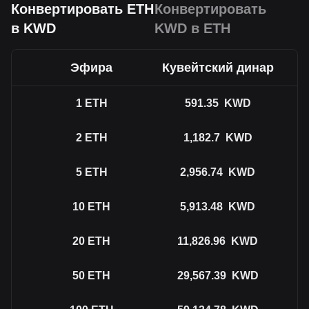
Конвертировать ETH
Конвертировать
в KWD
KWD в ETH
Эфира
Кувейтский динар
1
ETH
591.35
KWD
2
ETH
1,182.7
KWD
5
ETH
2,956.74
KWD
10
ETH
5,913.48
KWD
20
ETH
11,826.96
KWD
50
ETH
29,567.39
KWD