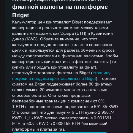
фиатной валюты на платформе
Bitget
Калькулятор цен криптовалют Bitget поддерживает
конвертацию в реальном времени между такими
валютными парами, как Эфира (ETH) и Кувейтский
динар (KWD). Обратите внимание, что этот
калькулятор предоставляется только в справочных
целях и используется для расчета обменных курсов
между криптоактивами и фиатными валютами. Чтобы
конвертировать криптоактивы в фиатные валюты (т.е.
купить или продать криптовалюту за фиат),
используйте торговлю фиатом на Bitget (
страницу
покупки и продажи криптовалюты на Bitget
). Торговля
фиатом на Bitget поддерживает более 80 фиатных
валют, свыше 20 языков и множество локальных
способов оплаты. Она также предлагает
бесперебойные транзакции с комиссией от 0%.
1 ETH в настоящее время оценивается в 591.35 KWD.
Это означает, что для покупки 5 ETH нужно 2,956.74
KWD. د.ك1 KWD можно конвертировать в 0.001691
ETH, а د.ك50 KWD в 0.008455 ETH без комиссий
платформы и платы за газ.