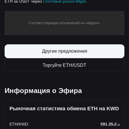
ETH за USDT через
Спотовый рынок Bitget
.
Соответствующих объявлений не найдено.
Другие предложения
Торгуйте ETH/USDT
Информация о Эфира
Рыночная статистика обмена ETH на KWD
ETH
/
KWD
:
د.ك591.35