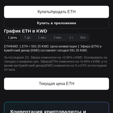
Купить/продать ETH
Купить в приложении
График ETH в KWD
1 день
7 дн.
1 мес.
3 мес.
1 г.
Все
ETH/KWD: 1 ETH = 591.35 KWD. Цена конвертации 1 Эфира (ETH) в
Кувейтский динар (KWD) составляет сегодня 591.35 KWD.
За последние 1D, Эфира изменился на +0.06% к KWD. Основываясь на
трендах и графиках цен, Эфира(ETH) изменился на +0.06% к KWD, в то
время как Кувейтский динар(KWD) изменился на % к ETH за последние
24 часа.
Текущая цена ETH
Конвертация криптовалюты и