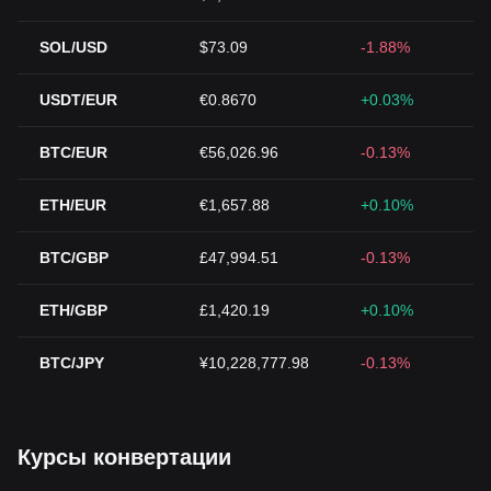
SOL/USD
$73.09
-1.88%
USDT/EUR
€0.8670
+0.03%
BTC/EUR
€56,026.96
-0.13%
ETH/EUR
€1,657.88
+0.10%
BTC/GBP
£47,994.51
-0.13%
ETH/GBP
£1,420.19
+0.10%
BTC/JPY
¥10,228,777.98
-0.13%
Курсы конвертации