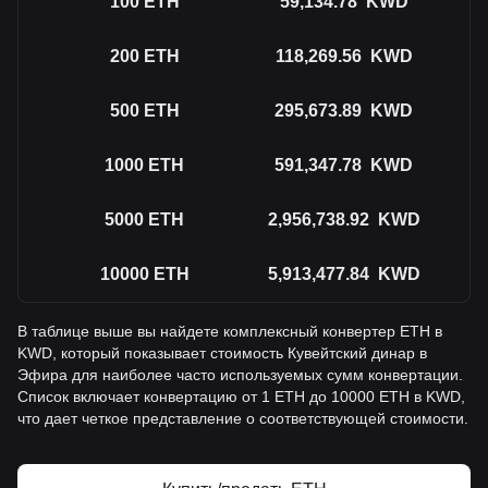
100
ETH
59,134.78
KWD
200
ETH
118,269.56
KWD
500
ETH
295,673.89
KWD
1000
ETH
591,347.78
KWD
5000
ETH
2,956,738.92
KWD
10000
ETH
5,913,477.84
KWD
В таблице выше вы найдете комплексный конвертер ETH в
KWD, который показывает стоимость Кувейтский динар в
Эфира для наиболее часто используемых сумм конвертации.
Список включает конвертацию от 1 ETH до 10000 ETH в KWD,
что дает четкое представление о соответствующей стоимости.