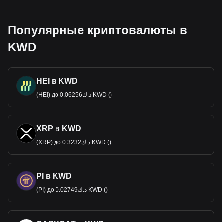
Популярные криптовалюты в
KWD
HEI в KWD
(HEI) до د.ك0.06256 KWD ()
XRP в KWD
(XRP) до د.ك0.3232 KWD ()
PI в KWD
(PI) до د.ك0.02749 KWD ()