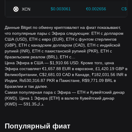
$0.003061
€0.002656
C$0.
XCN
Данные Bitget по обмену криптовалют на фиат показывают,
что популярные пары с Эфира следующие: ETH с долларом
США (USD), ETH с евро (EUR), ETH с фунтом стерлингов
(GBP), ETH с канадским долларом (CAD), ETH с индийской
рупией (INR), ETH с пакистанской рупией (PKR), ETH с
бразильским реалом (BRL), ETH с…
Цена Эфира в США — $1,910.66 USD. Кроме того, цена
Эфира составляет €1,657.88 EUR в еврозоне, £1,420.19 GBP в
Великобритании, C$2,681.03 CAD в Канаде, ₹182,031.56 INR в
Индии, ₨530,316.87 PKR в Пакистане, R$9,771.09 BRL в
Бразилии и так далее.
Самая популярная пара с Эфира — ETH и Кувейтский динар
(KWD). Цена 1 Эфира (ETH) в валюте Кувейтский динар
(KWD) — د.ك591.35.
Популярный фиат