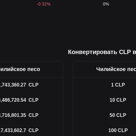
-0.32%
0%
Конвертировать CLP 
илийское песо
Чилийское пе
1,743,360.27
CLP
1
CLP
3,486,720.54
CLP
10
CLP
8,716,801.35
CLP
50
CLP
17,433,602.7
CLP
100
CLP