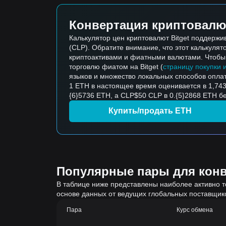
Конвертация криптовалю
Калькулятор цен криптовалют Bitget поддерж
(CLP). Обратите внимание, что этот калькуля
криптоактивами и фиатными валютами. Чтобы к
торговлю фиатом на Bitget (
страницу покупки 
языков и множество локальных способов опла
1 ETH в настоящее время оценивается в 1,743,
{6}5736 ETH, а CLP$50 CLP в 0.{5}2868 ETH б
Купить/продать ETH
Популярные пары для конве
В таблице ниже представлены наиболее активно т
основе данных от ведущих глобальных поставщик
Пара
Курс обмена