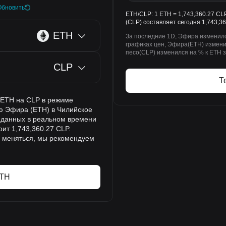
Обновить
ETH/CLP: 1 ETH = 1,743,360.27 CL
(CLP) составляет сегодня 1,743,36
ETH
За последние 1D, Эфира изменился
графиках цен, Эфира(ETH) изменил
песо(CLP) изменился на % к ETH з
CLP
Т
а ETH на CLP в режиме
ю Эфира (ETH) в Чилийское
а данных в реальном времени
оит 1,743,360.27 CLP.
о меняться, мы рекомендуем
ETH