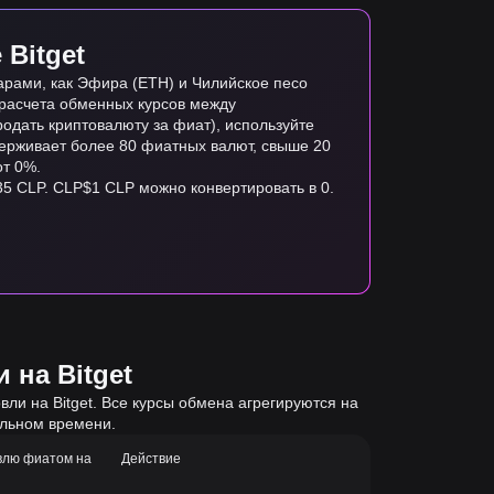
Bitget
арами, как Эфира (ETH) и Чилийское песо
я расчета обменных курсов между
одать криптовалюту за фиат), используйте
ддерживает более 80 фиатных валют, свыше 20
от 0%.
.35 CLP. CLP$1 CLP можно конвертировать в 0.
 на Bitget
ли на Bitget. Все курсы обмена агрегируются на
альном времени.
влю фиатом на
Действие