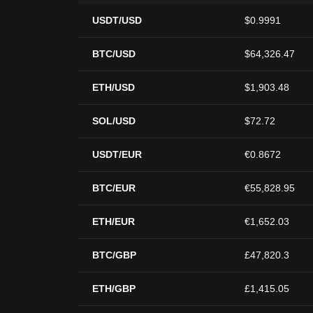
USDT/USD
$0.9991
BTC/USD
$64,326.47
ETH/USD
$1,903.48
SOL/USD
$72.72
USDT/EUR
€0.8672
BTC/EUR
€55,828.95
ETH/EUR
€1,652.03
BTC/GBP
£47,820.3
ETH/GBP
£1,415.05