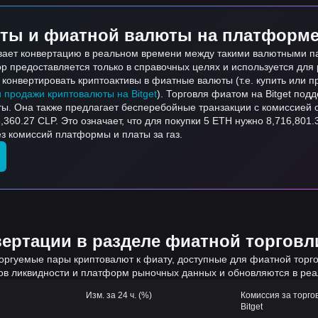
ты и фиатной валюты на платформе 
ивает конвертацию в реальном времени между такими валютными п
тор предоставляется только в справочных целях и используется дл
онвертировать криптоактивы в фиатные валюты (т.е. купить или пр
и продажи криптовалюты на Bitget
). Торговля фиатом на Bitget по
ты. Она также предлагает бесперебойные транзакции с комиссией 
360.27 CLP. Это означает, что для покупки 5 ETH нужно 8,716,801
ез комиссий платформы и платы за газ.
ртации в разделе фиатной торговли
оргуемые пары криптовалют к фиату, доступные для фиатной торгов
ов ликвидности и платформ рыночных данных и обновляются в ре
Изм. за 24 ч. (%)
Комиссия за торго
Bitget