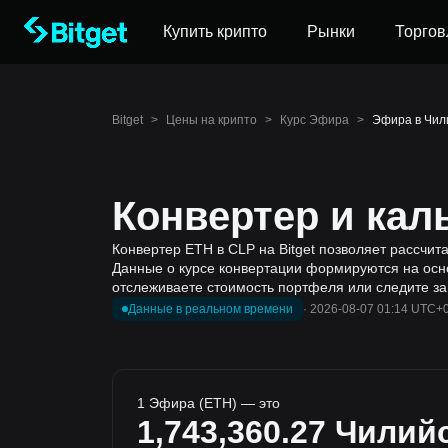
Купить крипто
Рынки
Торгов
Bitget
>
Цены на крипто
>
Курс Эфира
>
Эфира в Чили
Конвертер и кал
Конвертер ETH в CLP на Bitget позволяет рассчи
Данные о курсе конвертации формируются на осно
отслеживаете стоимость портфеля или следите за
Данные в реальном времени
·
2026-08-07 01:14 UTC+
1 Эфира (ETH) — это
1,743,360.27
Чилийс