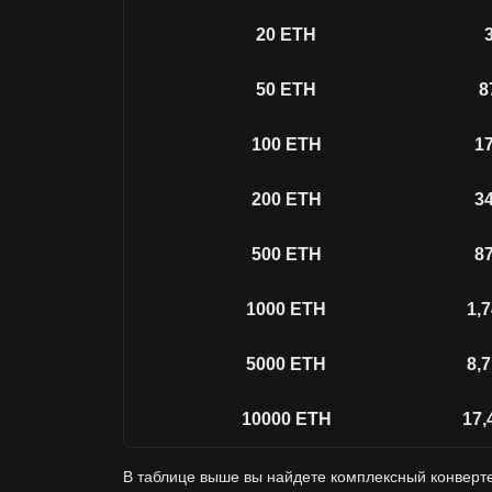
20
ETH
50
ETH
8
100
ETH
17
200
ETH
34
500
ETH
87
1000
ETH
1,
5000
ETH
8,
10000
ETH
17,
В таблице выше вы найдете комплексный конверте