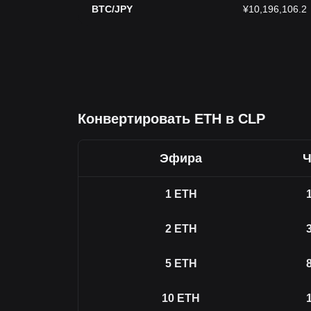
BTC/JPY
¥10,196,106.2
Конвертировать ETH в CLP
Эфира
Ч
1
ETH
2
ETH
5
ETH
10
ETH