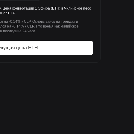
P. Цена конвертации 1 Эфира (ETH) в Чилийское песо
0.27 CLP.
 на -0.14% к CLP. Основываясь на трендах и
ся на -0.14% к CLP, в то время как Чилийское
а последние 24 часа.
екущая цена ETH