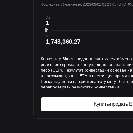
Последнее обновление: 2023/09/01 02:23:05
(UTC+0)
Из
В
Конвертер Bitget предоставляет курсы обмен
реального времени, что упрощает конвертаци
песо (CLP). Результат конвертации основан н
и показывает, что 1 ETH в настоящее время ст
Поскольку цены на криптовалюту могут быстр
перепроверять результаты конвертации.
Купить/продать 