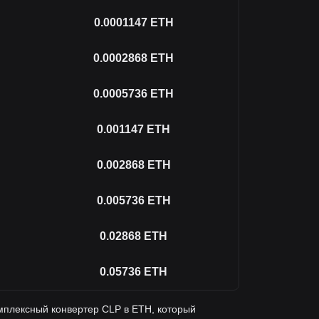
0.0001147
ETH
0.0002868
ETH
0.0005736
ETH
0.001147
ETH
0.002868
ETH
0.005736
ETH
0.02868
ETH
0.05736
ETH
мплексный конвертер CLP в ETH, который