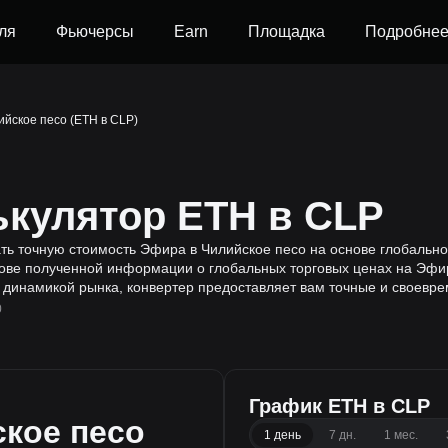
ля
Фьючерсы
Earn
Площадка
Подробне
йское песо (ETH в CLP)
ькулятор ETH в CLP
тать точную стоимость Эфира в Чилийское песо на основе глобальн
ве полученной информации о глобальных торговых ценах на Эфира
 динамикой рынка, конвертер предоставляет вам точные и своевр
0
График ETH в CLP
кое песо
1 день
7 дн.
1 мес.