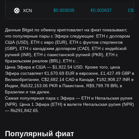
$0.003035
€0.002637
C$0.
XCN
Данные Bitget по обмену криптовалют на фиат показывают,
что популярные пары с Эфира следующие: ETH с долларом
США (USD), ETH с евро (EUR), ETH с фунтом стерлингов
(GBP), ETH с канадским долларом (CAD), ETH с индийской
рупией (INR), ETH с пакистанской рупией (PKR), ETH с
бразильским реалом (BRL), ETH с…
Цена Эфира в США — $1,922.54 USD. Кроме того, цена
Эфира составляет €1,670.69 EUR в еврозоне, £1,427.49 GBP в
Великобритании, C$2,682.14 CAD в Канаде, ₹182,908.27 INR в
Индии, ₨532,153.06 PKR в Пакистане, R$9,799.78 BRL в
Бразилии и так далее.
Самая популярная пара с Эфира — ETH и Непальская рупия
(NPR). Цена 1 Эфира (ETH) в валюте Непальская рупия (NPR)
— ₨291,842.65.
Популярный фиат