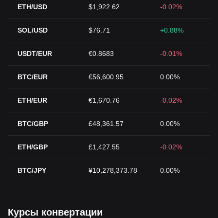
ETH/USD
$1,922.62
-0.02%
SOL/USD
$76.71
+0.88%
USDT/EUR
€0.8683
-0.01%
BTC/EUR
€56,600.95
0.00%
ETH/EUR
€1,670.76
-0.02%
BTC/GBP
£48,361.57
0.00%
ETH/GBP
£1,427.55
-0.02%
BTC/JPY
¥10,278,373.78
0.00%
Курсы конвертации