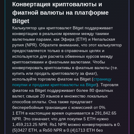
Конвертация криптовалюты и
фиатной валюты на платформе
Bitget
Калькулятор цен криптовалют Bitget поддерживает
конвертацию в реальном времени между такими
валютными парами, как Эфира (ETH) и Непальская
рупия (NPR). Обратите внимание, что этот калькулятор
предоставляется только в справочных целях и
используется для расчета обменных курсов между
криптоактивами и фиатными валютами. Чтобы
конвертировать криптоактивы в фиатные валюты (т.е.
купить или продать криптовалюту за фиат),
используйте торговлю фиатом на Bitget (
страницу
покупки и продажи криптовалюты на Bitget
). Торговля
фиатом на Bitget поддерживает более 80 фиатных
валют, свыше 20 языков и множество локальных
способов оплаты. Она также предлагает
бесперебойные транзакции с комиссией от 0%.
1 ETH в настоящее время оценивается в 291,842.65
NPR. Это означает, что для покупки 5 ETH нужно
1,459,213.25 NPR. ₨1 NPR можно конвертировать в 0.
{5}3427 ETH, а ₨50 NPR в 0.{4}1713 ETH без