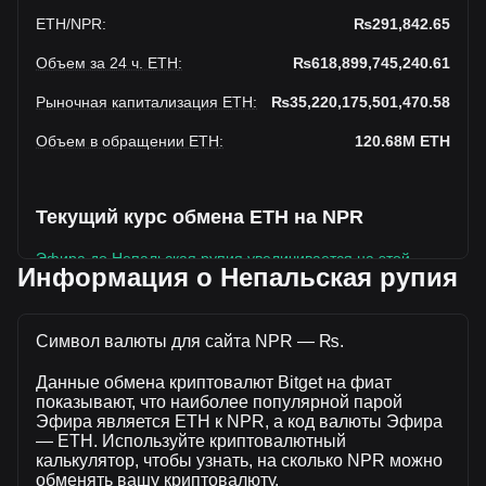
ETH
/
NPR
:
₨291,842.65
Объем за 24 ч. ETH
:
₨618,899,745,240.61
Рыночная капитализация ETH
:
₨35,220,175,501,470.58
Объем в обращении ETH
:
120.68M
ETH
Текущий курс обмена ETH на NPR
Эфира до Непальская рупия увеличивается на этой
Информация о Непальская рупия
неделе.
Текущая рыночная цена Эфира составляет ₨291,842.65
за ETH, а общая рыночная капитализация составляет
Символ валюты для сайта NPR — ₨.
120,682,070ETH на основе оборотного предложения
Данные обмена криптовалют Bitget на фиат
Эфира ₨35,220,175,501,470.58 NPR. Объем торгов упал
показывают, что наиболее популярной парой
на Эфира% (₨-142,629,004,038.78 NPR) за последние
Эфира является ETH к NPR, а код валюты Эфира
24 часа, а объем торгов -18.73 составил
— ETH. Используйте криптовалютный
₨761,528,749,279.39 было продано за тот же период.
калькулятор, чтобы узнать, на сколько NPR можно
обменять вашу криптовалюту.