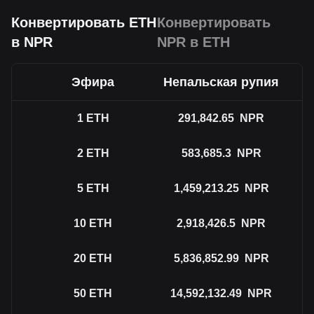
Конвертировать ETH
Конвертировать
в NPR
NPR в ETH
Эфира
Непальская рупия
1
ETH
291,842.65
NPR
2
ETH
583,685.3
NPR
5
ETH
1,459,213.25
NPR
10
ETH
2,918,426.5
NPR
20
ETH
5,836,852.99
NPR
50
ETH
14,592,132.49
NPR