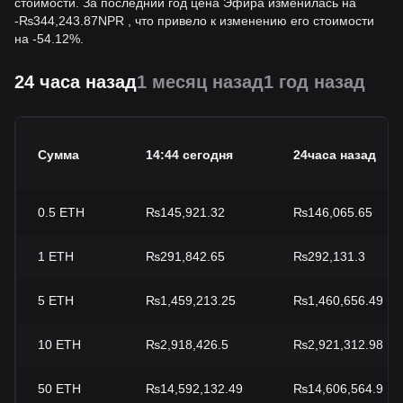
стоимости. За последний год цена Эфира изменилась на
-
₨
344,243.87
NPR
, что привело к изменению его стоимости
на -54.12%.
24 часа назад
1 месяц назад
1 год назад
Сумма
14:44 сегодня
24часа назад
0.5
ETH
₨145,921.32
₨146,065.65
1
ETH
₨291,842.65
₨292,131.3
5
ETH
₨1,459,213.25
₨1,460,656.49
10
ETH
₨2,918,426.5
₨2,921,312.98
50
ETH
₨14,592,132.49
₨14,606,564.9