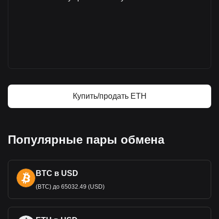
Дополнительная информация о Эфира на
Bitget
Цена Ethereum
Прогноз курса Ethereum
Что такое Ethereum (ETH)
Эфира — калькулятор прибыли
Купить/продать ETH
Популярные пары обмена
BTC в USD
(BTC) до 65032.49 (USD)