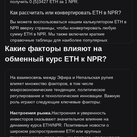
получить 0.{5}3427 ETH за 1 NPR.
Как рассчитать или конвертировать ETH в NPR?
Вы можете воспользоваться нашим калькулятором ETH в
NPR вверху страницы, чтобы конвертировать любую
сумму ETH в NPR. Мы также включили краткие
справочные таблицы для наиболее популярных
конвертаций. Например, 5 NPR эквивалентны 0.{4}1713
Какие факторы влияют на
ETH, а 5 ETH будут стоить около 1,459,213.25NPR.
обменный курс ETH к NPR?
Какова самая высокая цена ETH/NPR в истории?
Самая высокая цена 1 ETH в NPR за все время
На взаимосвязь между Эфира и Непальская рупия
составляет ₨751,978.16. Еще неизвестно, превысит ли
влияет множество факторов, в том числе
стоимость 1 ETH в NPR текущий исторический максимум.
макроэкономические тенденции, политическое
Какова динамика цен Эфира в NPR?
регулирование и технологические инновации. Важную
роль играют следующие ключевые факторы:
За последние 7 дней обменный курс Эфира (ETH) вырос
на 3.62%. За последний месяц обменный курс Эфира
Настроения рынка.
Настроения и уверенность
(ETH) вырос на 7.86% по отношению к следующей
инвесторов оказывают значительное влияние на
валюте: Непальская рупия (NPR).
динамику курса ETH/NPR. Позитивные новости о
широком распространении ETH или крупных