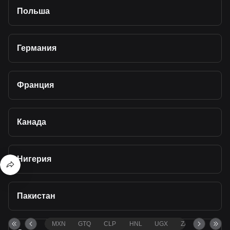
Польша
Германия
Франция
Канада
Нигерия
Пакистан
MXN
GTQ
CLP
HNL
UGX
ZAR
TND