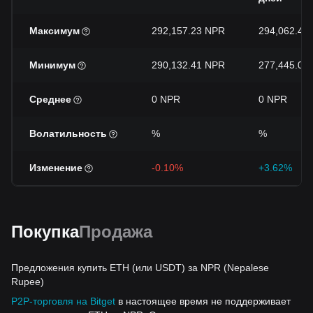
Максимум
292,157.23 NPR
294,062.47
Минимум
290,132.41 NPR
277,445.03
Среднее
0 NPR
0 NPR
Волатильность
%
%
Изменение
-0.10%
+3.62%
Покупка
Продажа
Предложения купить ETH (или USDT) за NPR (Nepalese
Rupee)
P2P-торговля на Bitget
в настоящее время не поддерживает