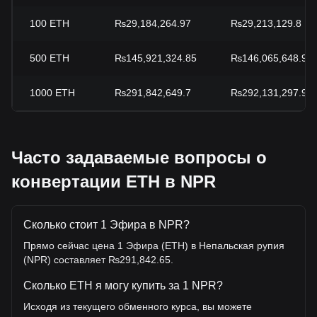
100
ETH
₨29,184,264.97
₨29,213,129.8
500
ETH
₨145,921,324.85
₨146,065,648.99
1000
ETH
₨291,842,649.7
₨292,131,297.97
Часто задаваемые вопросы о
конвертации ETH в NPR
Сколько стоит 1 Эфира в NPR?
Прямо сейчас цена 1 Эфира (ETH) в Непальская рупия
(NPR) составляет ₨291,842.65.
Сколько ETH я могу купить за 1 NPR?
Исходя из текущего обменного курса, вы можете