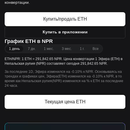
конвертации.
Купить/продать ETH
Купить в приложении
График ETH в NPR
1 день
7 дн.
1 мес.
3 мес.
1 г.
Все
ETH/NPR: 1 ETH = 291,842.65 NPR. Цена конвертации 1 Эфира (ETH) в
Непальская рупия (NPR) составляет сегодня 291,842.65 NPR.
За последние 1D, Эфира изменился на -0.10% к NPR. Основываясь на
трендах и графиках цен, Эфира(ETH) изменился на -0.10% к NPR, в то
время как Непальская рупия(NPR) изменился на % к ETH за последние
24 часа.
Текущая цена ETH