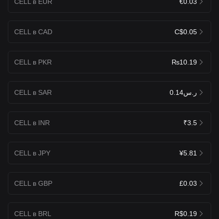
CELL в EUR
€0.03
CELL в CAD
C$0.05
CELL в PKR
₨10.19
CELL в SAR
ر.س0.14
CELL в INR
₹3.5
CELL в JPY
¥5.81
CELL в GBP
£0.03
CELL в BRL
R$0.19