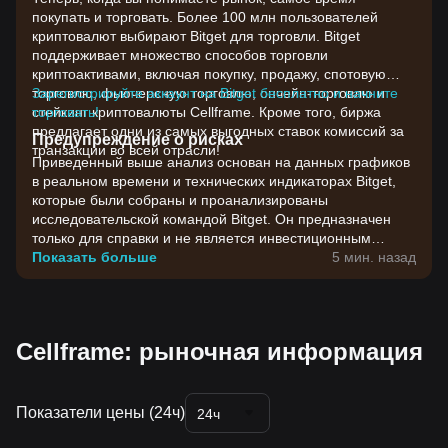
покупать и торговать. Более 100 млн пользователей
криптовалют выбирают Bitget для торговли. Bitget
поддерживает множество способов торговли
криптоактивами, включая покупку, продажу, спотовую
торговлю, фьючерсную торговлю, ончейн-торговлю и
Зарегистрируйте аккаунт на Bitget бесплатно и начните
стейкинг криптовалюты Cellframe. Кроме того, биржа
торговать!
предлагает одни из самых выгодных ставок комиссий за
Предупреждение о рисках
транзакции во всей отрасли!
Приведенный выше анализ основан на данных графиков
в реальном времени и технических индикаторах Bitget,
которые были собраны и проанализированы
исследовательской командой Bitget. Он предназначен
только для справки и не является инвестиционным
советом. Цены на криптовалюты отличаются высокой
Показать больше
5 мин. назад
волатильностью. Принимайте инвестиционные решения
с учетом своей собственной готовности к риску.
Cellframe: рыночная информация
Показатели цены (24ч)
24ч