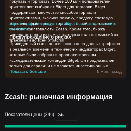
покупать и торговать. Более 100 млн пользователей
криптовалют выбирают Bitget для торговли. Bitget
поддерживает множество способов торговли
криптоактивами, включая покупку, продажу, спотовую
торговлю, фьючерсную торговлю, ончейн-торговлю и
Зарегистрируйте аккаунт на Bitget бесплатно и начните
стейкинг криптовалюты Zcash. Кроме того, биржа
торговать!
предлагает одни из самых выгодных ставок комиссий за
Предупреждение о рисках
транзакции во всей отрасли!
Приведенный выше анализ основан на данных графиков
в реальном времени и технических индикаторах Bitget,
которые были собраны и проанализированы
исследовательской командой Bitget. Он предназначен
только для справки и не является инвестиционным
советом. Цены на криптовалюты отличаются высокой
Показать больше
5 мин. назад
волатильностью. Принимайте инвестиционные решения
с учетом своей собственной готовности к риску.
Zcash: рыночная информация
Показатели цены (24ч)
24ч