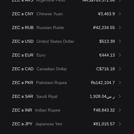
ZEC в ARS
Argentine Peso
ARS$769,572.66
ZEC в CNY
Chinese Yuan
¥3,463.9
ZEC в RUB
Russian Ruble
₽42,234.55
ZEC в USD
United States Dollar
$513.39
ZEC в EUR
Euro
€444.13
ZEC в CAD
Canadian Dollar
C$716.18
ZEC в PKR
Pakistani Rupee
₨142,104.7
ZEC в SAR
Saudi Riyal
ر.س1,928.04
ZEC в INR
Indian Rupee
₹48,843.32
ZEC в JPY
Japanese Yen
¥81,015.57