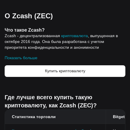
О Zcash (ZEC)
Что такое Zcash?
Zcash - децентрализованная
криптовалюта
, выпущенная в
октябре 2016 года. Она была разработана с учетом
приоритета конфиденциальности и анонимности
пользователей. Возникшая как форк
Bitcoin
, Zcash сохранила
Показать больше
надежную архитектуру Bitcoin, но дополнила ее
расш
иренными функциями конфиденциальности. В
публичном реестре Bitcoin раскрываются все детали
Купить криптовалюту
транзакции, в то время как Zcash предлагает "защищенные
транзакции", которые шифруют основную информацию о
транзакции. Несмотря на существование других криптовалют,
ориентированных на конфиденциальность, таких как Monero и
Где лучше всего купить такую
Dash, Zcash отличается использованием zk-SNARKs -
криптовалюту, как Zcash (ZEC)?
технологии, которая позволяет проверять транзакции без
раскрытия каких-либо деталей.
Ресурсы
Статистика торговли
Bitget
Вайтпейпер:
https://github.com/zcash/zips/blob/main/protocol/protocol.pdf