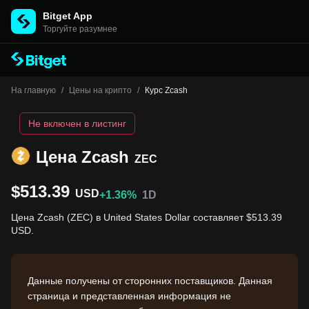
Bitget App
Торгуйте разумнее
На главную
/
Цены на крипто
/
Курс Zcash
Не включен в листинг
Цена Zcash
ZEC
$513.39
USD
+1.36%
1D
Цена Zcash (ZEC) в United States Dollar составляет $513.39
USD.
Данные получены от сторонних поставщиков. Данная
страница и представленная информация не