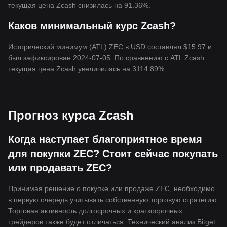
текущая цена Zcash снизилась на 91.36%.
Zcash делают его все более привлекательным выбором для
обеспечения финансовой конфиденциальности.
Каков минимальный курс Zcash?
Исторический минимум (ATL) ZEC в USD составлял $15.97 и
был зафиксирован 2024-07-05. По сравнению с ATL Zcash
текущая цена Zcash увеличилась на 3114.89%.
Прогноз курса Zcash
Когда наступает благоприятное время
для покупки ZEC? Стоит сейчас покупать
или продавать ZEC?
Принимая решение о покупке или продаже ZEC, необходимо
в первую очередь учитывать собственную торговую стратегию.
Торговая активность долгосрочных и краткосрочных
трейдеров также будет отличаться. Технический анализ Bitget