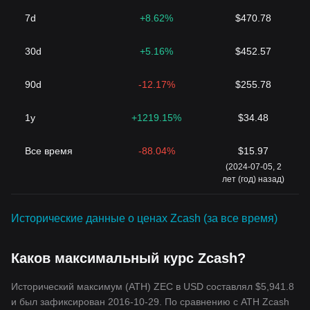
осознавать риски.
7d
+8.62%
$470.78
Влияние Zcash на финансовую сферу
Zcash - это не просто криптовалюта, это свидетельство того,
30d
+5.16%
$452.57
насколько важна конфиденциальность в финансовых
операциях. В нашем мире, где все данные уязвимы, Zcash
предлагает определенный уров
ень финансовой свободы и
90d
-12.17%
$255.78
личной автономии. Его технология может выйти за рамки
одноранговых транзакций и оказать влияние на такие отрасли,
1y
+1219.15%
$34.48
как здравоохранение, управление и управление цепочками
поставок.
В заключение
Все время
-88.04%
$15.97
Таким образом, Zcash выделяется на пере
полненном рынке
(2024-07-05, 2
криптовалют благодаря своей приверженности принципам
лет (год) назад)
конфиденциальности и безопасности. Используя передовую
технологию zk-SNARK, Zcash позволяет проводить
Исторические данные о ценах Zcash (за все время)
зашифрованные анонимные транзакции, предоставляя
пользователям возможность выбирать,
каким объемом личной
информации им делиться. Его собственный токен ZEC
Каков максимальный курс Zcash?
позиционирует Zcash не только как цифровую валюту, но и как
платформу для безопасных и конфиденциальных
Исторический максимум (ATH) ZEC в USD составлял $5,941.8
финансовых операций. В условиях растущего спроса на
и был зафиксирован 2016-10-29. По сравнению с ATH Zcash
приватность онлайн-транзакций
, уникальные возможности