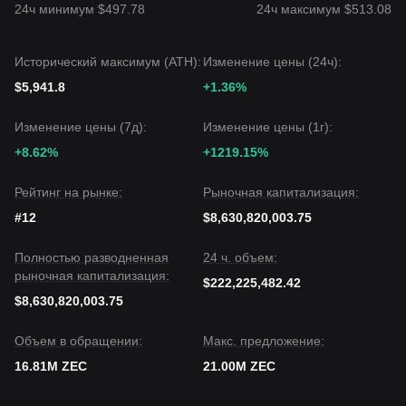
24ч минимум $497.78
24ч максимум $513.08
Исторический максимум (ATH):
Изменение цены (24ч):
$5,941.8
+1.36%
Изменение цены (7д):
Изменение цены (1г):
+8.62%
+1219.15%
Рейтинг на рынке:
Рыночная капитализация:
#12
$8,630,820,003.75
Полностью разводненная
24 ч. объем:
рыночная капитализация:
$222,225,482.42
$8,630,820,003.75
Объем в обращении:
Макс. предложение:
16.81M ZEC
21.00M ZEC