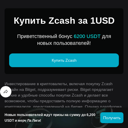
Купить Zcash за 1USD
Приветственный бонус
6200 USDT
для
новых пользователей!
Купить Zcash
Инвестирование в криптовалюты, включая покупку Zcash
онлайн на Bitget, подразумевает риски. Bitget предлагает
легкие и удобные способы покупки Zcash и делает все
возможное, чтобы предоставить полную информацию о
криптовалюте, представленной на бирже. Однако платформа
не несет ответственность за последствия вашей покупки
Новых пользователей ждут призы на сумму до 6,200
Получить
Zcash. Вся представленная информация не является
USDT и мерч Ла Лиги!
рекомендацией покупки.