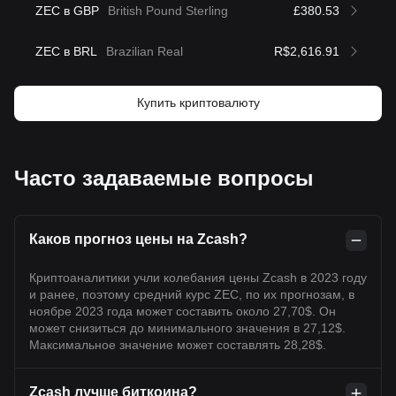
ZEC в GBP
British Pound Sterling
£380.53
ZEC в BRL
Brazilian Real
R$2,616.91
Купить криптовалюту
Часто задаваемые вопросы
Каков прогноз цены на Zcash?
Криптоаналитики учли колебания цены Zcash в 2023 году
и ранее, поэтому средний курс ZEC, по их прогнозам, в
ноябре 2023 года может составить около 27,70$. Он
может снизиться до минимального значения в 27,12$.
Максимальное значение может составлять 28,28$.
Zcash лучше биткоина?